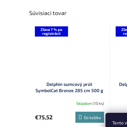
Súvisiaci tovar
Zľava 7 % po
Zľa
registrácii
re
Delphin sumcový prút
Del
SymbolCat Bronze 285 cm 500 g
2 diely (101002508)
Skladom
(10 ks)
€
€75,52
od
Do košíka
Tento 