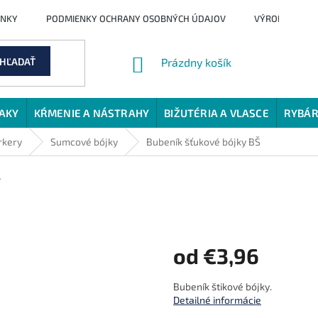
ENKY
PODMIENKY OCHRANY OSOBNÝCH ÚDAJOV
VÝROBCI
NÁKUPNÝ
HĽADAŤ
Prázdny košík
KOŠÍK
JAKY
KŔMENIE A NÁSTRAHY
BIŽUTÉRIA A VLASCE
RYBÁR
rkery
Sumcové bójky
Bubeník šťukové bójky BŠ
7
od
€3,96
Jednotková
Bubeník štikové bójky.
cena:
Detailné informácie