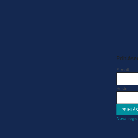
Prihláse
E-mail
Heslo
PRIHLÁS
Nová regis