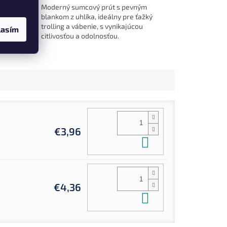
íka
Moderný sumcový prút s pevným
ysokou
blankom z uhlíka, ideálny pre ťažký
ným
trolling a vábenie, s vynikajúcou
lasím
.
citlivosťou a odolnosťou.
€3,96
Do košíka
€4,36
Do košíka