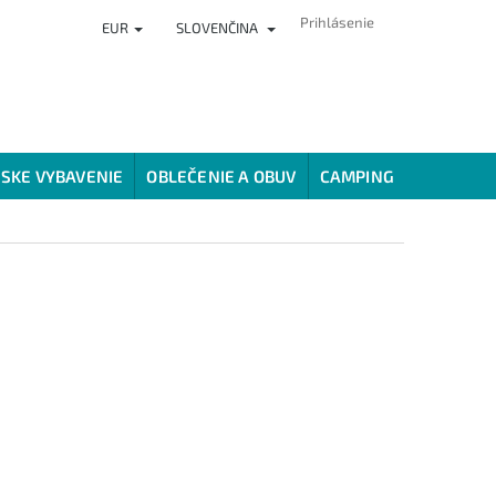
Prihlásenie
EUR
SLOVENČINA
ČLÁNKY
PREDAJŇA
HODNOTENIE OBCHODU
VERNOSTNÝ
SKE VYBAVENIE
OBLEČENIE A OBUV
CAMPING
SPÔSOBY