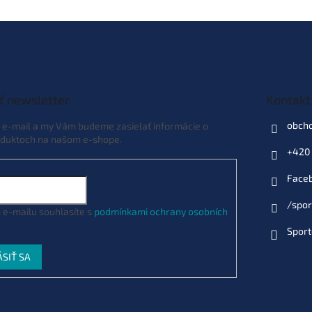
ť newsletter
Kontakt
obch
j e-mail a my Vám budeme zasielať informácie o
duktoch na našom e-shope.
+420 
Face
/spor
 e-mailu souhlasíte s
podmínkami ochrany osobních
Sport
ÁSIŤ SA