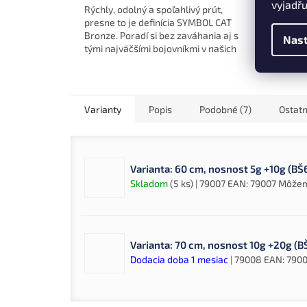
vyjadřu
Neľúto
Rýchly, odolný a spoľahlivý prút,
súboj
presne to je definícia SYMBOL CAT
ktoré 
Bronze. Poradí si bez zaváhania aj s
Nast
samot
tými najväčšími bojovníkmi v našich
vodách.
Varianty
Popis
Podobné (7)
Ostatn
Varianta: 60 cm, nosnost 5g +10g (BŠ
Skladom
(5 ks)
| 79007
EAN:
79007
Môžeme
Varianta: 70 cm, nosnost 10g +20g (B
Dodacia doba 1 mesiac
| 79008
EAN:
790