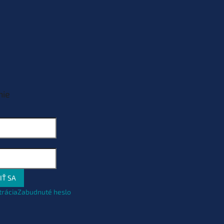
nie
IŤ SA
trácia
Zabudnuté heslo