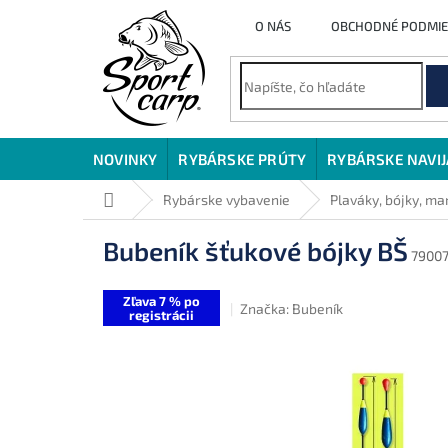
Prejsť
O NÁS
OBCHODNÉ PODMI
na
obsah
NOVINKY
RYBÁRSKE PRÚTY
RYBÁRSKE NAVI
Domov
Rybárske vybavenie
Plaváky, bójky, ma
Bubeník šťukové bójky BŠ
7900
Zľava 7 % po
Značka:
Bubeník
registrácii