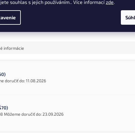
jete souhlas s jejich používáním.. Více informací
zde
.
stné podmienky, dlhé silové
Silný sumcový prút z čistého uhl
e a obrovské podvodné monštrá,
pre ťažký trolling a vábenie s v
sú často rozmernejšie, než
citlivosťou, pevnosťou a pohodl
avenie
Súh
ný lovec.
dizajnom pre náročných rybárov
é informácie
60)
 doručiť do:
11.08.2026
Š70)
08
Môžeme doručiť do:
23.09.2026