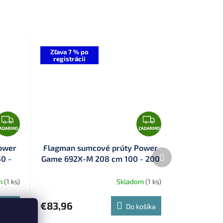
Zľava 7 % po
registrácii
Z
Z
A
A
ADARMO
ZADARMO
D
D
ower
Flagman sumcové prúty Power
Ďalší
A
A
0 -
Game 692X-M 208 cm 100 - 200
produkt
R
R
g (FPG-692XM)
M
M
m
(1 ks)
Skladom
(1 ks)
O
O
€83,96
ošíka
Do košíka
u