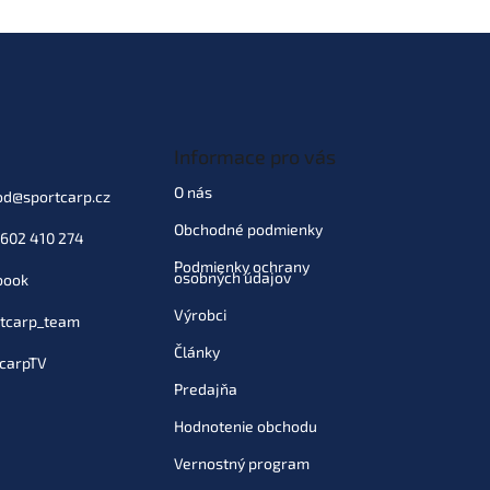
Informace pro vás
O nás
od
@
sportcarp.cz
Obchodné podmienky
602 410 274
Podmienky ochrany
osobných údajov
book
Výrobci
tcarp_team
Články
carpTV
Predajňa
Hodnotenie obchodu
Vernostný program