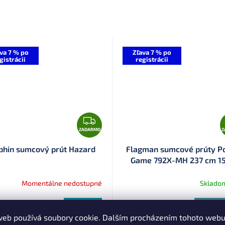
va 7 % po
Zľava 7 % po
gistrácii
registrácii
Z
A
ZADARMO
Z
D
phin sumcový prút Hazard
Flagman sumcové prúty P
A
Game 792X-MH 237 cm 15
R
300 g (FPG-792XMH)
M
Momentálne nedostupné
Sklado
O
89,52
€93,96
DETAIL
Do k
web používá soubory cookie. Dalším procházením tohoto web