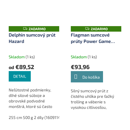
Z
Z
ZADARMO
ZADARMO
A
A
Delphin sumcový prút
Flagman sumcové
D
D
Hazard
prúty Power Game
A
A
R
R
792X-MH 237 cm 150 -
M
M
O
O
300 g (FPG-792XMH)
Skladom
(1 ks)
Skladom
(1 ks)
€89,52
€93,96
od
DETAIL
Do košíka
Neľútostné podmienky,
Silný sumcový prút z
dlhé silové súboje a
čistého uhlíka pre ťažký
obrovské podvodné
trolling a vábenie s
monštrá, ktoré sú často
vysokou citlivosťou,
rozmernejšie, než samotný
pevnosťou a pohodlným
lovec.
255 cm 500 g 2 díly (160911400)
dizajnom pre náročných
rybárov.