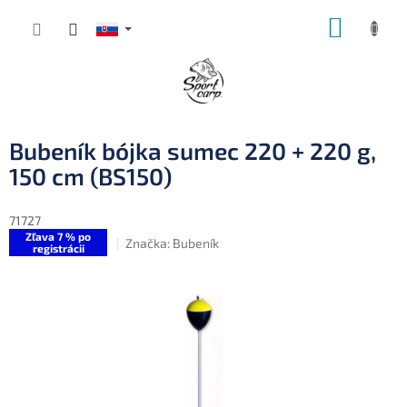
Prejsť
NÁKUP
na
obsah
KOŠÍK
Bubeník bójka sumec 220 + 220 g,
150 cm (BS150)
71727
Zľava 7 % po
Značka:
Bubeník
registrácii