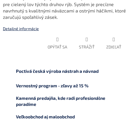
pre cielený lov týchto druhov rýb. Systém je precízne
navrhnutý s kvalitnými náväzcami a ostrými háčikmi, ktoré
zaručujú spoľahlivý zásek.
Detailné informácie
OPÝTAŤ SA
STRÁŽIŤ
ZDIEĽAŤ
Poctivá česká výroba nástrah a návnad
Vernostný program - zľavy až 15 %
Kamenná predajňa, kde radi profesionálne
poradíme
Veľkoobchod aj maloobchod