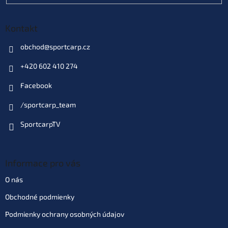
Kontakt
obchod
@
sportcarp.cz
+420 602 410 274
Facebook
/sportcarp_team
SportcarpTV
Informace pro vás
O nás
Obchodné podmienky
Podmienky ochrany osobných údajov