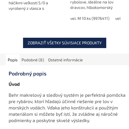
rybolove, ideálne na lov
háčikmi veľkosti 5/0 a
dravcov, hlbokomorský
vyrobený z vlasca s
rybolov alebo nočný lov.
priemerom 0,50 mm.
Balenie obsahuje 10 ks
vel. M 10 ks (9976411)
vel. L 
Ideálny na lov makrel a
veľkosti M alebo 8 ks
ďalších morských rýb.
veľkosti L.
ZOBRAZIŤ VŠETKY SÚVISIACE PRODUKTY
Popis
Podobné (8)
Ostatné informácie
Podrobný popis
Úvod
Behr makrelový a sleďový systém je perfektná pomôcka
pre rybárov, ktorí hľadajú účinné riešenie pre lov v
morských vodách. Vďaka jeho konštrukcii a použitým
materiálom si môžete byť istí, že zvládne aj náročné
podmienky a poskytne skvelé výsledky.