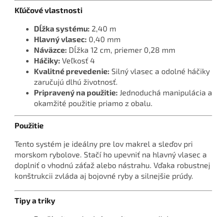
Kľúčové vlastnosti
Dĺžka systému:
2,40 m
Hlavný vlasec:
0,40 mm
Náväzce:
Dĺžka 12 cm, priemer 0,28 mm
Háčiky:
Veľkosť 4
Kvalitné prevedenie:
Silný vlasec a odolné háčiky
zaručujú dlhú životnosť.
Pripravený na použitie:
Jednoduchá manipulácia a
okamžité použitie priamo z obalu.
Použitie
Tento systém je ideálny pre lov makrel a sleďov pri
morskom rybolove. Stačí ho upevniť na hlavný vlasec a
doplniť o vhodnú záťaž alebo nástrahu. Vďaka robustnej
konštrukcii zvláda aj bojovné ryby a silnejšie prúdy.
Tipy a triky