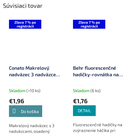
Súvisiaci tovar
Zľava 7 % po
Zľava 7 % po
registrácii
registrácii
Conato Makrelový
Behr fluorescenčné
nadväzec 3 nadväzce,
hadičky-rovnátka na
háčik 5/0, ø 0,50 mm
háčik
(77029-42)
Skladom
(>10 ks)
Skladom
(6 ks)
€1,96
€1,76
DETAIL
Do košíka
Fluorescenčné hadičky na
Makrelový nadväzec s 3
zvýraznenie háčika pri
nadväzcami, osadený