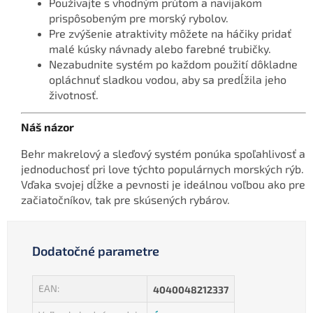
Používajte s vhodným prútom a navijakom
prispôsobeným pre morský rybolov.
Pre zvýšenie atraktivity môžete na háčiky pridať
malé kúsky návnady alebo farebné trubičky.
Nezabudnite systém po každom použití dôkladne
opláchnuť sladkou vodou, aby sa predĺžila jeho
životnosť.
Náš názor
Behr makrelový a sleďový systém ponúka spoľahlivosť a
jednoduchosť pri love týchto populárnych morských rýb.
Vďaka svojej dĺžke a pevnosti je ideálnou voľbou ako pre
začiatočníkov, tak pre skúsených rybárov.
Dodatočné parametre
EAN
:
4040048212337