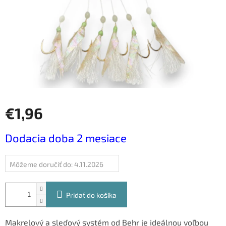
€1,96
Jednotková
Dodacia doba 2 mesiace
cena:
Môžeme doručiť do:
4.11.2026
Pridať do košíka
Makrelový a sleďový systém od Behr je ideálnou voľbou