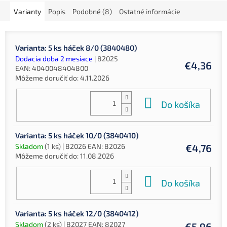
Varianty
Popis
Podobné (8)
Ostatné informácie
Varianta: 5 ks háček 8/0 (3840480)
Dodacia doba 2 mesiace
| 82025
€4,36
EAN:
4040048404800
Môžeme doručiť do:
4.11.2026
Do košíka
Varianta: 5 ks háček 10/0 (3840410)
Skladom
(1 ks)
| 82026
EAN:
82026
€4,76
Môžeme doručiť do:
11.08.2026
Do košíka
Varianta: 5 ks háček 12/0 (3840412)
Skladom
(2 ks)
| 82027
EAN:
82027
€5,96