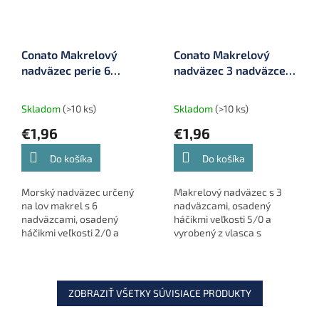
Conato Makrelový
Conato Makrelový
nadväzec perie 6
nadväzec 3 nadväzce,
nadväzcov, háčik 2/0,
háčik 5/0, ø 0,50 mm
ø 0,50 mm (75026-09)
(77029-42)
Skladom
(>10 ks)
Skladom
(>10 ks)
€1,96
€1,96
Do košíka
Do košíka
Morský nadväzec určený
Makrelový nadväzec s 3
na lov makrel s 6
nadväzcami, osadený
nadväzcami, osadený
háčikmi veľkosti 5/0 a
háčikmi veľkosti 2/0 a
vyrobený z vlasca s
vyrobený z vlasca s
priemerom 0,50 mm.
priemerom 0,50 mm.
Ideálny na lov makrel a
Nadväzce sú doplnené
ďalších morských rýb.
atraktívnym perím pre
ZOBRAZIŤ VŠETKY SÚVISIACE PRODUKTY
lepší...