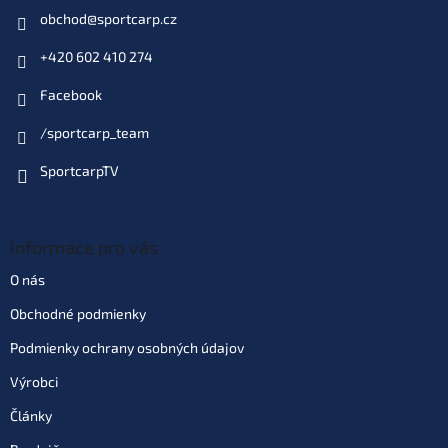
obchod
@
sportcarp.cz
+420 602 410 274
Facebook
/sportcarp_team
SportcarpTV
Informace pro vás
O nás
Obchodné podmienky
Podmienky ochrany osobných údajov
Výrobci
Články