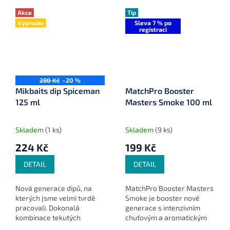
Akce
Tip
Výprodej
Sleva 7 % po
registraci
280 Kč
–20 %
Mikbaits dip Spiceman
MatchPro Booster
125 ml
Masters Smoke 100 ml
Skladem
(1 ks)
Skladem
(9 ks)
224 Kč
199 Kč
DETAIL
DETAIL
Nová generace dipů, na
MatchPro Booster Masters
kterých jsme velmi tvrdě
Smoke je booster nové
pracovali. Dokonalá
generace s intenzivním
kombinace tekutých
chuťovým a aromatickým
atraktorů, která přemluví k
účinkem, který ve vodě