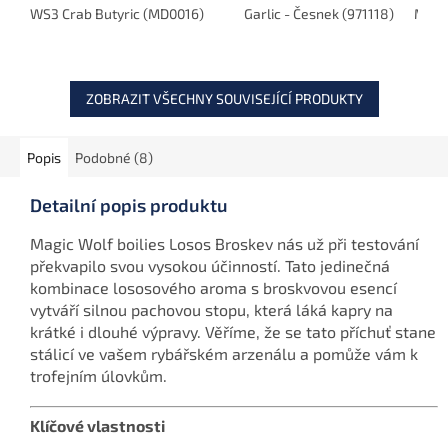
záběru i toho nejlínějšího
WS3 Crab Butyric (MD0016)
Chilli Squid (MD0056)
vytváří výrazný kouřový
Garlic - Česnek (971118)
Mang
kapra.
efekt. Je ideální pro
zatraktivnění...
ZOBRAZIT VŠECHNY SOUVISEJÍCÍ PRODUKTY
Popis
Podobné (8)
Detailní popis produktu
Magic Wolf boilies Losos Broskev nás už při testování
překvapilo svou vysokou účinností. Tato jedinečná
kombinace lososového aroma s broskvovou esencí
vytváří silnou pachovou stopu, která láká kapry na
krátké i dlouhé výpravy. Věříme, že se tato příchuť stane
stálicí ve vašem rybářském arzenálu a pomůže vám k
trofejním úlovkům.
Klíčové vlastnosti