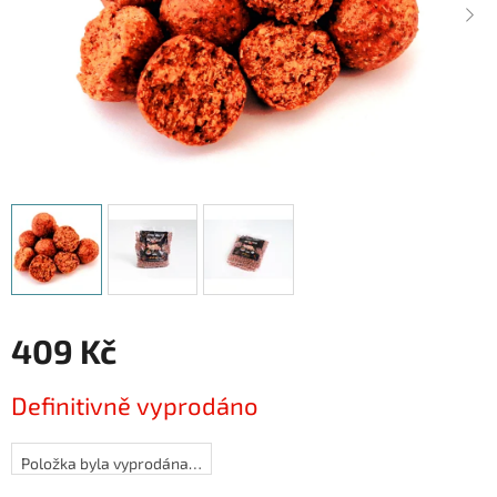
409 Kč
Měrná
Definitivně vyprodáno
cena:
Položka byla vyprodána…