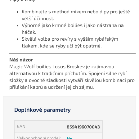
Kombinujte s method mixem nebo dipy pro ještě
větší účinnost.
Výborné jako krmné boilies i jako nástraha na
háček.
Skvělá volba pro revíry s vyšším rybářským
tlakem, kde se ryby učí být opatrné.
Náš názor
Magic Wolf boilies Losos Broskev je zajímavou
alternativou k tradičním příchutím. Spojení silné rybí
složky a ovocné sladkosti vytváří skvělou kombinaci pro
přilákání kaprů a udržení jejich zájmu.
Doplňkové parametry
EAN
:
8594196070043
Velkoobchodní prodej
:
Ne