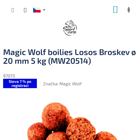
Přejít
NÁKUP
na
obsah
KOŠÍK
Magic Wolf boilies Losos Broskev ø
20 mm 5 kg (MW20514)
97073
Sleva 7 % po
Značka:
Magic Wolf
registraci