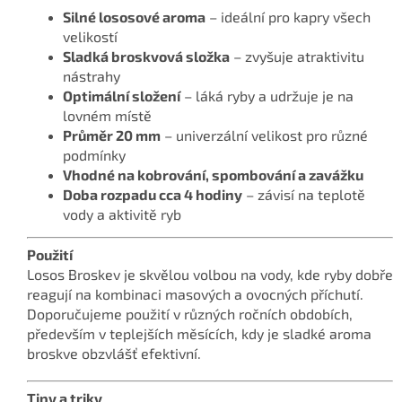
Silné lososové aroma
– ideální pro kapry všech
velikostí
Sladká broskvová složka
– zvyšuje atraktivitu
nástrahy
Optimální složení
– láká ryby a udržuje je na
lovném místě
Průměr 20 mm
– univerzální velikost pro různé
podmínky
Vhodné na kobrování, spombování a zavážku
Doba rozpadu cca 4 hodiny
– závisí na teplotě
vody a aktivitě ryb
Použití
Losos Broskev je skvělou volbou na vody, kde ryby dobře
reagují na kombinaci masových a ovocných příchutí.
Doporučujeme použití v různých ročních obdobích,
především v teplejších měsících, kdy je sladké aroma
broskve obzvlášť efektivní.
Tipy a triky