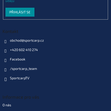
údajů
PŘIHLÁSIT SE
Kontakt
obchod
@
sportcarp.cz
+420 602 410 274
Facebook
/sportcarp_team
SportcarpTV
Informace pro vás
O nás