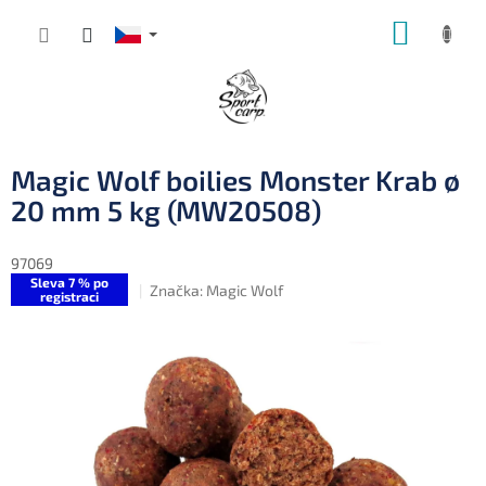
Přejít
NÁKUP
na
obsah
KOŠÍK
Magic Wolf boilies Monster Krab ø
20 mm 5 kg (MW20508)
97069
Sleva 7 % po
Značka:
Magic Wolf
registraci