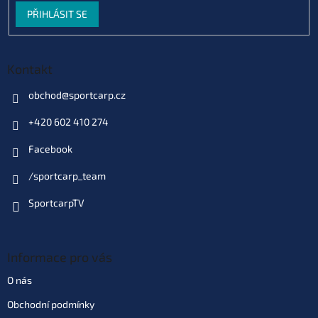
PŘIHLÁSIT SE
Kontakt
obchod
@
sportcarp.cz
+420 602 410 274
Facebook
/sportcarp_team
SportcarpTV
Informace pro vás
O nás
Obchodní podmínky