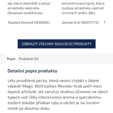
dip, který okamžitě zvyšuje
koncentrovaný sprej, který
atraktivitu nástrahy.
zvyšuje atraktivitu nástrah
Obsahuje osvědčenou
i krmných směsí. Díky
kombinaci esencí, sladidel
výrazné vůni, chuti a barvě
a atraktorů, které se
Toasted Almond (M36005)
Chocolate Orange Fizz (M36006)
je ideální volbou pro
Jahoda Krill (98015773)
Tutti 
používají i pro plovoucí
závodní i rekreační rybolov.
boilies...
ZOBRAZIT VŠECHNY SOUVISEJÍCÍ PRODUKTY
Popis
Podobné (8)
Detailní popis produktu
Léty prověřená pecka, která nesmí chybět v žádné
výbavě! Magic Wolf boilies Monster Krab patří mezi
topové příchutě, jež zaručují skvělou účinnost na všech
typech vod. Díky intenzivnímu aroma a speciálnímu
složení dokáže přilákat ryby a udržet je na lovném
místě po dlouhou dobu.