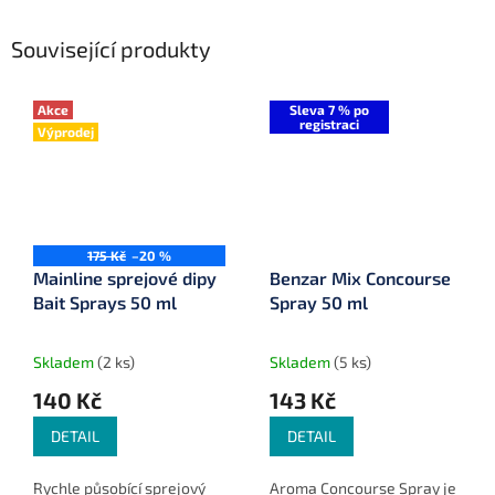
Související produkty
Akce
Sleva 7 % po
registraci
Výprodej
175 Kč
–20 %
Mainline sprejové dipy
Benzar Mix Concourse
Bait Sprays 50 ml
Spray 50 ml
Skladem
(2 ks)
Skladem
(5 ks)
140 Kč
143 Kč
DETAIL
DETAIL
Rychle působící sprejový
Aroma Concourse Spray je