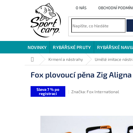
Přejít
O NÁS
OBCHODNÍ PODMÍN
na
obsah
NOVINKY
RYBÁŘSKÉ PRUTY
RYBÁŘSKÉ NAVI
Domů
Krmení a nástrahy
Umělé imitace nást
Fox plovoucí pěna Zig Align
Sleva 7 % po
Značka:
Fox International
registraci