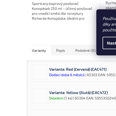
Rychle
Sportcarp kaprový posilovač
okamži
Konopásek 250 ml – účinný posilovač
Obsah
pro vnadící směsi dle receptury
esencí
Použív
Richarda Konopáska, ideální pro
používa
zvýšení atraktivity krmení.
díky a
Toast
použit
Nast
Varianty
Popis
Podobné (8)
Videa 
Varianta: Red (červená) (CAC471)
Dodací doba 6 měsíců
| 65303
EAN:
5055
Varianta: Yellow (žlutá) (CAC472)
Skladem
(1 ks)
| 65304
EAN:
5055350240