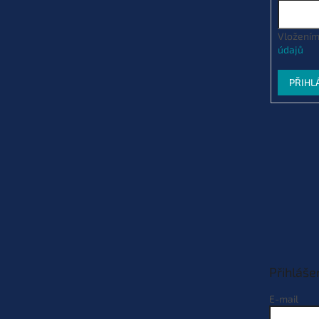
Vložením
údajů
PŘIHL
Přihláše
E-mail