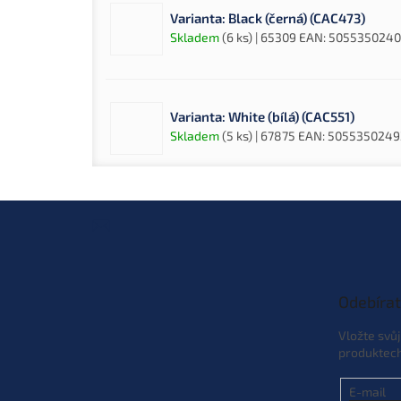
Varianta: Black (černá) (CAC473)
Skladem
(6 ks)
| 65309
EAN:
5055350240
Varianta: White (bílá) (CAC551)
Skladem
(5 ks)
| 67875
EAN:
5055350249
Z
á
p
a
t
Odebírat
í
Vložte svů
produktec
E-mail