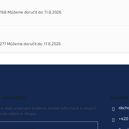
168
Můžeme doručit do:
11.8.2026
277
Můžeme doručit do:
11.8.2026
 newsletter
Kontakt
obch
j e-mail a my vám budeme zasílat informace o nových
h na našem e-shopu.
+420 