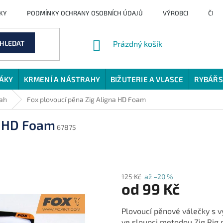
KY
PODMÍNKY OCHRANY OSOBNÍCH ÚDAJŮ
VÝROBCI
ČLÁ
NÁKUPNÍ
HLEDAT
Prázdný košík
KOŠÍK
JÁKY
KRMENÍ A NÁSTRAHY
BIŽUTERIE A VLASCE
RYBÁŘS
rah
Fox plovoucí pěna Zig Aligna HD Foam
a HD Foam
67875
125 Kč
až –20 %
od
99 Kč
Měrná
Plovoucí pěnové válečky s vy
cena:
ve sloupci metodou Zig Rig 