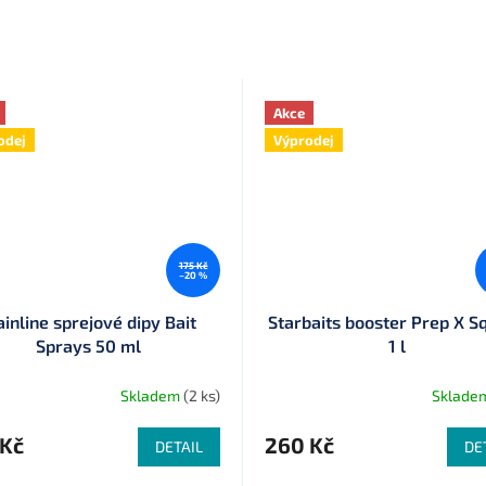
Akce
odej
Výprodej
175 Kč
–20 %
inline sprejové dipy Bait
Starbaits booster Prep X Sq
Sprays 50 ml
1 l
Skladem
(2 ks)
Sklade
 Kč
260 Kč
DETAIL
DE