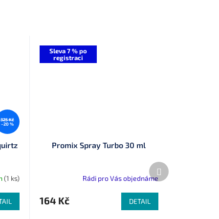
Sleva 7 % po
registraci
325 Kč
–20 %
uirtz
Promix Spray Turbo 30 ml
Další
produkt
m
(1 ks)
Rádi pro Vás objednáme
164 Kč
TAIL
DETAIL