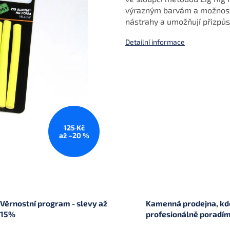
výrazným barvám a možnosti 
nástrahy a umožňují přizp
Detailní informace
125 Kč
až –20 %
Věrnostní program - slevy až
Kamenná prodejna, kde
15%
profesionálně poradí