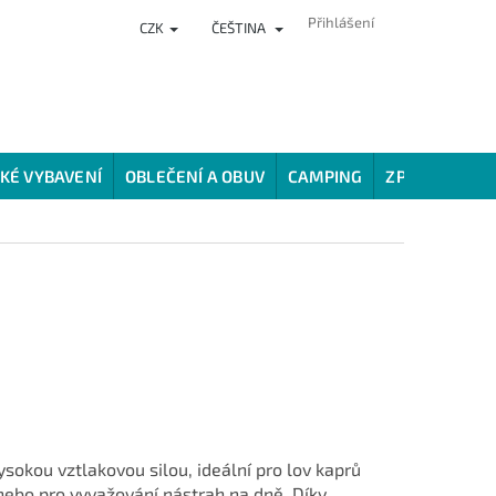
Přihlášení
CZK
ČEŠTINA
NKY
PRODEJNA
HODNOCENÍ OBCHODU
VĚRNOSTNÍ PROG
KÉ VYBAVENÍ
OBLEČENÍ A OBUV
CAMPING
ZPŮSOBY LOV
sokou vztlakovou silou, ideální pro lov kaprů
nebo pro vyvažování nástrah na dně. Díky