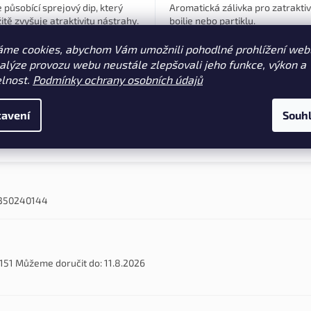
 působící sprejový dip, který
Aromatická zálivka pro zatrakti
tě zvyšuje atraktivitu nástrahy.
boilie nebo partiklu.
uje osvědčenou kombinaci
, sladidel a atraktorů, které se
áme cookies, abychom Vám umožnili pohodlné prohlížení web
jí i pro plovoucí boilies...
nalýze provozu webu neustále zlepšovali jeho funkce, výkon a
ed Almond (M36005)
Chocolate Orange Fizz (M36006)
Garlic Fish (41340)
elnost.
Podmínky ochrany osobních údajů
avení
Souh
(1)
350240144
151
Můžeme doručit do:
11.8.2026