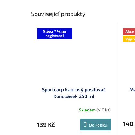
Související produkty
Sleva 7 % po
Akce
registraci
Výpr
Sportcarp kaprový posilovač
Ma
Konopásek 250 ml
Skladem
(>10 ks)
140
139 Kč
Do košíku