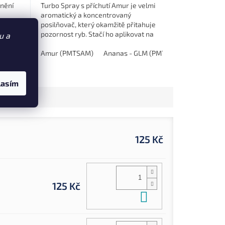
vnění
Turbo Spray s příchutí Amur je velmi
aromatický a koncentrovaný
posilňovač, který okamžitě přitahuje
pozornost ryb. Stačí ho aplikovat na
u a
krmítko, a ryby se vydají za jeho vůní.
Amur (PMTSAM)
Ananas - GLM (PMTSAG)
Mušle (PM
lasím
125 Kč
125 Kč
Do košíku