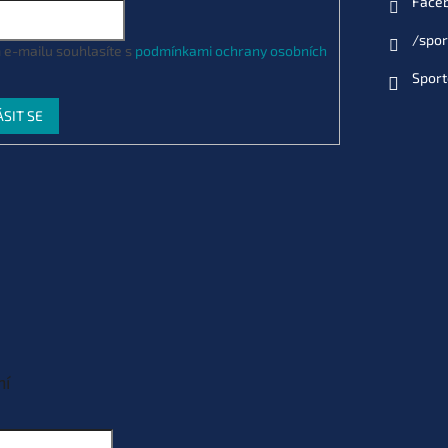
Face
/spor
 e-mailu souhlasíte s
podmínkami ochrany osobních
Sport
ÁSIT SE
ní