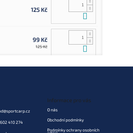
125 Kč
Do košíku
99 Kč
Do košíku
125 Kč
Informace pro vás
O nás
od
@
sportcarp.cz
Obchodní podmínky
602 410 274
Podmínky ochrany osobních
údajů