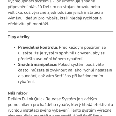
Rychloupínací systém D-Lok umožňuje snadné
připevnění hlásičů Delkim na stojan, hrazdu nebo
vidličku, což výrazně zjednodušuje jejich instalaci a
výměnu. Ideální pro rybáře, kteří hledají rychlost a
efektivitu při montáži.
Tipy a triky
Pravidelná kontrola
: Před každým použitím se
ujistěte, že je systém správně uchycen, aby se
předešlo uvolnění během rybaření.
Snadná manipulace
: Pokud systém používáte
často, můžete si zvyknout na jeho rychlé nasazení
a sundání, což vám šetří čas při každodenním
rybaření.
Náš názor
Delkim D-Lok Quick Release Systém je skvělým
pomocníkem pro každého rybáře, který hledá efektivní a
rychlou instalaci svého vybavení. Tento systém výrazně
zjednodušuje montáž a demontáž, čímž šetří čas a