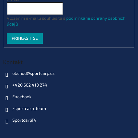
Vložením e-mailu souhlasíte s
podmínkami ochrany osobních
údajů
PŘIHLÁSIT SE
Kontakt
obchod
@
sportcarp.cz
+420 602 410 274
Facebook
/sportcarp_team
SportcarpTV