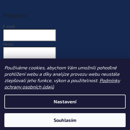
Přihlášení
E-mail
Heslo
PŘIHLÁSIT SE
Používáme cookies, abychom Vám umožnili pohodlné
Nová registrace
Zapomenuté heslo
prohlížení webu a díky analýze provozu webu neustále
zlepšovali jeho funkce, výkon a použitelnost.
Podmínky
ochrany osobních údajů
Vytvořil Shoptet
Nastavení
Copyright 2026
Sportcarp.cz
. Všechna práva vyhrazena.
Upravit
Souhlasím
nastavení cookies