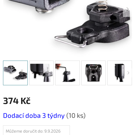
374 Kč
Měrná
Dodací doba 3 týdny
(10 ks)
cena:
Můžeme doručit do:
9.9.2026