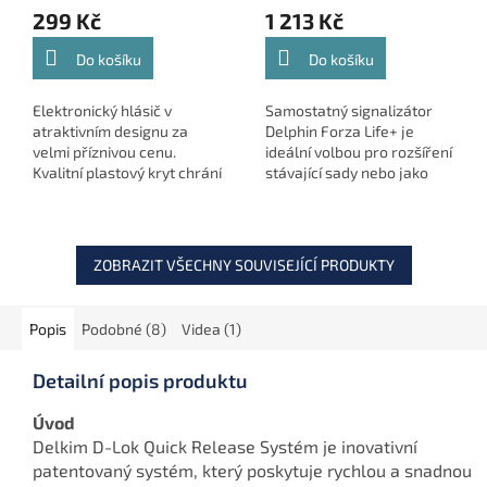
299 Kč
1 213 Kč
Do košíku
Do košíku
Elektronický hlásič v
Samostatný signalizátor
atraktivním designu za
Delphin Forza Life+ je
velmi příznivou cenu.
ideální volbou pro rozšíření
Kvalitní plastový kryt chrání
stávající sady nebo jako
vnitřní elektroniku před
individuální jednotka pro
povětrnostními
spolehlivou signalizaci
podmínkami. U hlásiče je
záběru s vysokou
možnost...
odolností...
ZOBRAZIT VŠECHNY SOUVISEJÍCÍ PRODUKTY
Popis
Podobné (8)
Videa (1)
Detailní popis produktu
Úvod
Delkim D-Lok Quick Release Systém je inovativní
patentovaný systém, který poskytuje rychlou a snadnou