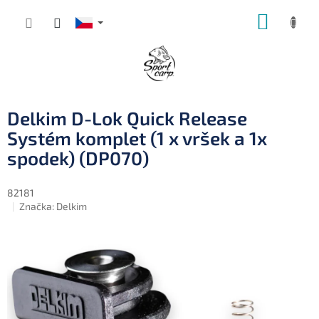
Přejít
NÁKUP
na
obsah
KOŠÍK
Delkim D-Lok Quick Release
Systém komplet (1 x vršek a 1x
spodek) (DP070)
82181
Značka:
Delkim