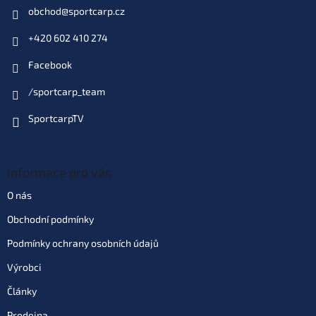
obchod
@
sportcarp.cz
+420 602 410 274
Facebook
/sportcarp_team
SportcarpTV
Informace pro vás
O nás
Obchodní podmínky
Podmínky ochrany osobních údajů
Výrobci
Články
Prodejna