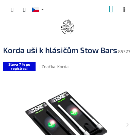
Přejít
NÁKUP
na
obsah
KOŠÍK
Korda uši k hlásičům Stow Bars
85327
Sleva 7 % po
Značka:
Korda
registraci