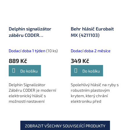
Delphin signalizátor
Behr hlásič Eurobait
záběru CODER
MX (4211103)
(101001356)
Dodací doba 1 týden
(10 ks)
Dodací doba 2 měsíce
889 Kč
349 Kč
Do košíku
Do košíku
Delphin Signalizátor
Spolehlivý hlásič na ryby s
Záběru CODER je moderní
robustním plastovým
elektronický hlásič s
krytem, který chrání
možností nastavení
elektroniku před
hlasitosti, tónu, citlivosti a
nepříznivými vlivy počasí.
barvy LED diody. Nabízí
Nabízí možnost nastavení
vysokou spolehlivost a
hlasitosti a tónu a optické
funkčnost i...
hlášení...
ZOBRAZIT VŠECHNY SOUVISEJÍCÍ PRODUKTY