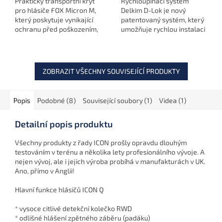
Praktický transportní kryt
Rychloupínací systém
pro hlásiče FOX Micron M,
Delkim D-Lok je nový
který poskytuje vynikající
patentovaný systém, který
ochranu před poškozením,
umožňuje rychlou instalaci
prachem a nečistotami.
na stojan, hrazdy nebo
Ideální pro bezpečný
vidličky bez zdlouhavého
přenos a skladování
šroubování. Kompatibilní s
vašich...
novými...
ZOBRAZIT VŠECHNY SOUVISEJÍCÍ PRODUKTY
Popis
Podobné (8)
Související soubory (1)
Videa (1)
Detailní popis produktu
Všechny produkty z řady ICON prošly opravdu dlouhým
testováním v terénu a několika lety profesionálního vývoje. A
nejen vývoj, ale i jejich výroba probíhá v manufakturách v UK.
Ano, přímo v Anglii!
Hlavní funkce hlásičů ICON Q
* vysoce citlivé detekční kolečko RWD
* odlišné hlášení zpětného záběru (padáku)