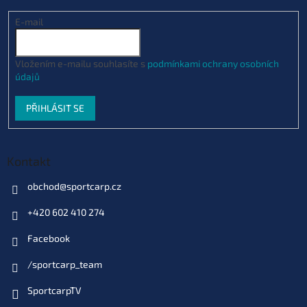
E-mail
Vložením e-mailu souhlasíte s
podmínkami ochrany osobních
údajů
PŘIHLÁSIT SE
Kontakt
obchod
@
sportcarp.cz
+420 602 410 274
Facebook
/sportcarp_team
SportcarpTV