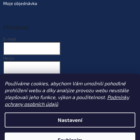
Moje objednávka
Přihlášení
E-mail
Heslo
PŘIHLÁSIT SE
Používáme cookies, abychom Vám umožnili pohodlné
Nová registrace
Zapomenuté heslo
prohlížení webu a díky analýze provozu webu neustále
zlepšovali jeho funkce, výkon a použitelnost.
Podmínky
ochrany osobních údajů
Vytvořil Shoptet
Nastavení
Copyright 2026
Sportcarp.cz
. Všechna práva vyhrazena.
Upravit
Souhlasím