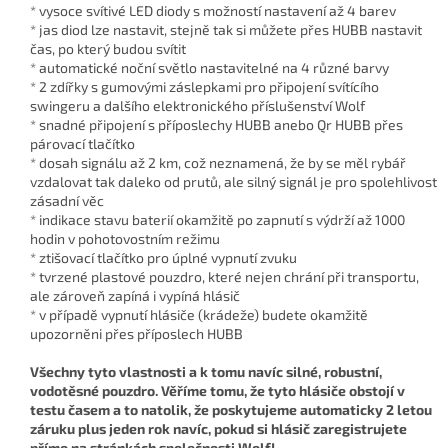
* vysoce svítivé LED diody s možností nastavení až 4 barev
* jas diod lze nastavit, stejně tak si můžete přes HUBB nastavit
čas, po který budou svítit
* automatické noční světlo nastavitelné na 4 různé barvy
* 2 zdířky s gumovými záslepkami pro připojení svítícího
swingeru a dalšího elektronického příslušenství Wolf
* snadné připojení s příposlechy HUBB anebo Qr HUBB přes
párovací tlačítko
* dosah signálu až 2 km, což neznamená, že by se měl rybář
vzdalovat tak daleko od prutů, ale silný signál je pro spolehlivost
zásadní věc
* indikace stavu baterií okamžitě po zapnutí s výdrží až 1000
hodin v pohotovostním režimu
* ztišovací tlačítko pro úplné vypnutí zvuku
* tvrzené plastové pouzdro, které nejen chrání při transportu,
ale zároveň zapíná i vypíná hlásič
* v případě vypnutí hlásiče (krádeže) budete okamžitě
upozorněni přes příposlech HUBB
Všechny tyto vlastnosti a k tomu navíc silné, robustní,
vodotěsné pouzdro. Věříme tomu, že tyto hlásiče obstojí v
testu časem a to natolik, že poskytujeme automaticky 2 letou
záruku plus jeden rok navíc, pokud si hlásič zaregistrujete
přímo na stránkách společnosti Wolf!