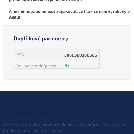
A nesmíme zapomenout zopakovat, že hlásiče jsou vyrobeny v
Anglii!
Doplňkové parametry
EAN
:
5060560360506
Velkoobchodní prodej
:
Ne
Z
á
p
a
Odebírat newsletter
t
Vložte svůj e-mail a my vám budeme zasílat informace o nových
í
produktech na našem e-shopu.