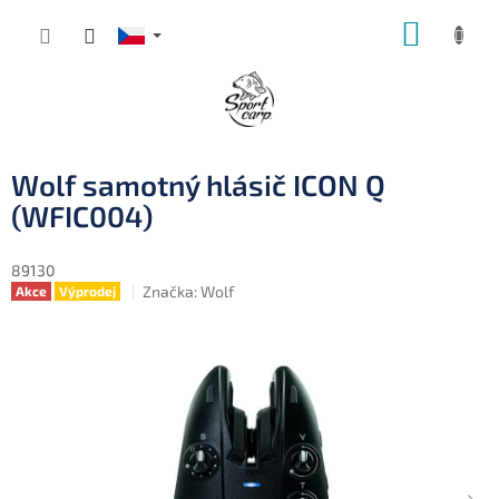
Přejít
NÁKUP
na
obsah
KOŠÍK
Wolf samotný hlásič ICON Q
(WFIC004)
89130
Značka:
Wolf
Akce
Výprodej