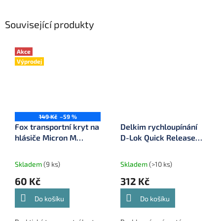
Související produkty
Akce
Výprodej
149 Kč
–59 %
Fox transportní kryt na
Delkim rychloupínání
hlásiče Micron M
D-Lok Quick Release
(EL2636)
System Txi-D (DD008)
Skladem
(9 ks)
Skladem
(>10 ks)
60 Kč
312 Kč
Do košíku
Do košíku