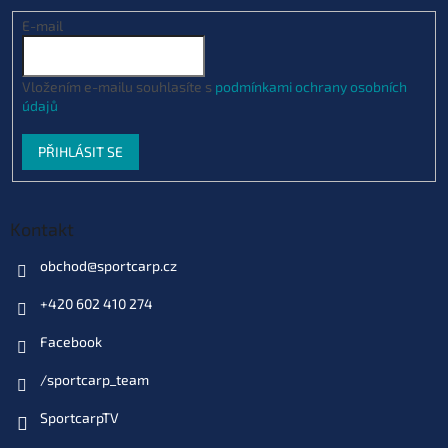
E-mail
Vložením e-mailu souhlasíte s
podmínkami ochrany osobních
údajů
PŘIHLÁSIT SE
Kontakt
obchod
@
sportcarp.cz
+420 602 410 274
Facebook
/sportcarp_team
SportcarpTV