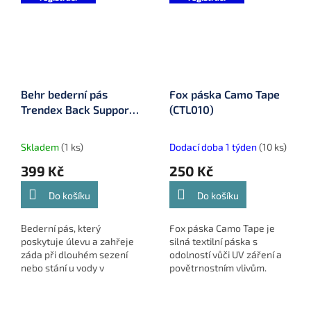
Behr bederní pás
Fox páska Camo Tape
Trendex Back Support
(CTL010)
(8672050)
Skladem
(1 ks)
Dodací doba 1 týden
(10 ks)
399 Kč
250 Kč
Do košíku
Do košíku
Bederní pás, který
Fox páska Camo Tape je
poskytuje úlevu a zahřeje
silná textilní páska s
záda při dlouhém sezení
odolností vůči UV záření a
nebo stání u vody v
povětrnostním vlivům.
chladném počasí.
Ideální pro venkovní použití
k přelepení náčiní, kbelíků,
krabiček a dalších...