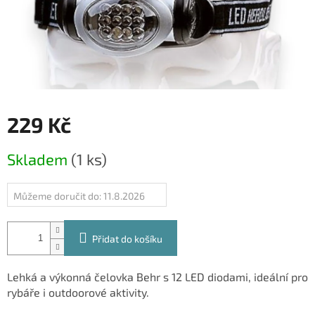
229 Kč
Měrná
Skladem
(1 ks)
cena:
Můžeme doručit do:
11.8.2026
Přidat do košíku
Lehká a výkonná čelovka Behr s 12 LED diodami, ideální pro
rybáře i outdoorové aktivity.