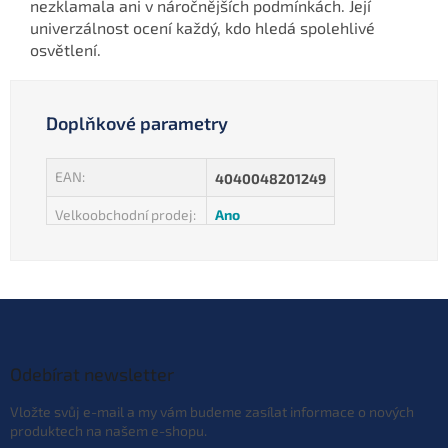
nezklamala ani v náročnějších podmínkách. Její
univerzálnost ocení každý, kdo hledá spolehlivé
osvětlení.
Doplňkové parametry
EAN
:
4040048201249
Velkoobchodní prodej
:
Ano
Z
á
p
a
Odebírat newsletter
t
Vložte svůj e-mail a my vám budeme zasílat informace o nových
í
produktech na našem e-shopu.