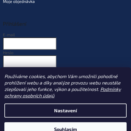
Moje objednávka
Přihlášení
E-mail
Heslo
PŘIHLÁSIT SE
Používáme cookies, abychom Vám umožnili pohodlné
Nová registrace
Zapomenuté heslo
prohlížení webu a díky analýze provozu webu neustále
zlepšovali jeho funkce, výkon a použitelnost.
Podmínky
ochrany osobních údajů
Vytvořil Shoptet
Nastavení
Copyright 2026
Sportcarp.cz
. Všechna práva vyhrazena.
Upravit
Souhlasím
nastavení cookies