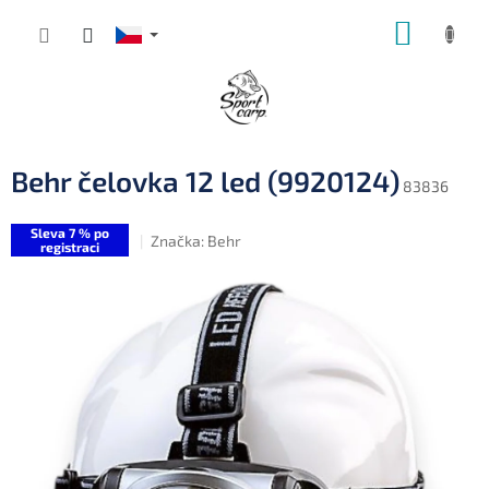
Přejít
NÁKUP
na
obsah
KOŠÍK
Behr čelovka 12 led (9920124)
83836
Sleva 7 % po
Značka:
Behr
registraci