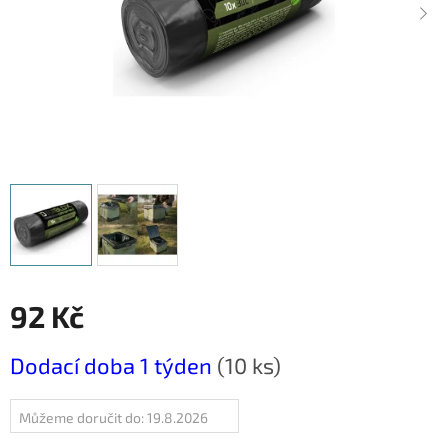
92 Kč
Měrná
Dodací doba 1 týden
(10 ks)
cena:
Můžeme doručit do:
19.8.2026