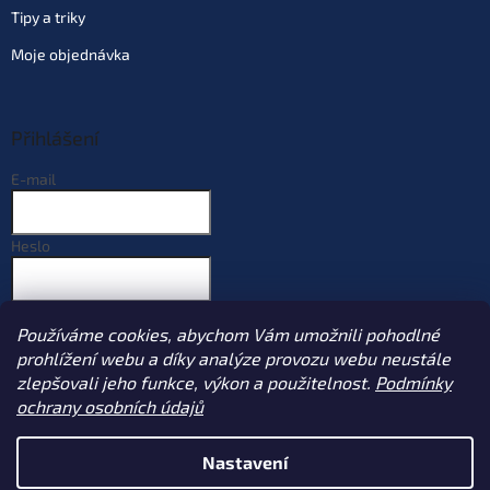
Tipy a triky
Moje objednávka
Přihlášení
E-mail
Heslo
PŘIHLÁSIT SE
Používáme cookies, abychom Vám umožnili pohodlné
Nová registrace
Zapomenuté heslo
prohlížení webu a díky analýze provozu webu neustále
zlepšovali jeho funkce, výkon a použitelnost.
Podmínky
ochrany osobních údajů
Vytvořil Shoptet
Nastavení