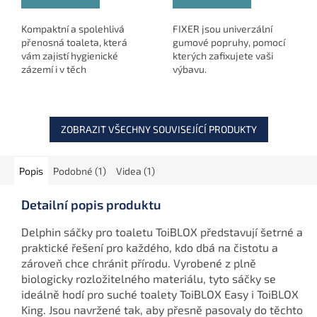
Kompaktní a spolehlivá
FIXER jsou univerzální
přenosná toaleta, která
gumové popruhy, pomocí
vám zajistí hygienické
kterých zafixujete vaši
zázemí i v těch
výbavu.
nejodlehlejších koutech
přírody. Ideální pro rybáře,
táborníky i outdoorové
nadšence.
ZOBRAZIT VŠECHNY SOUVISEJÍCÍ PRODUKTY
Popis
Podobné (1)
Videa (1)
Detailní popis produktu
Delphin sáčky pro toaletu ToiBLOX představují šetrné a
praktické řešení pro každého, kdo dbá na čistotu a
zároveň chce chránit přírodu. Vyrobené z plně
biologicky rozložitelného materiálu, tyto sáčky se
ideálně hodí pro suché toalety ToiBLOX Easy i ToiBLOX
King. Jsou navržené tak, aby přesně pasovaly do těchto