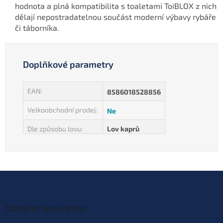
hodnota a plná kompatibilita s toaletami ToiBLOX z nich
dělají nepostradatelnou součást moderní výbavy rybáře
či táborníka.
Doplňkové parametry
EAN
:
8586018528856
Velkoobchodní prodej
:
Ne
Dle způsobu lovu
:
Lov kaprů
Z
á
p
a
Odebírat newsletter
t