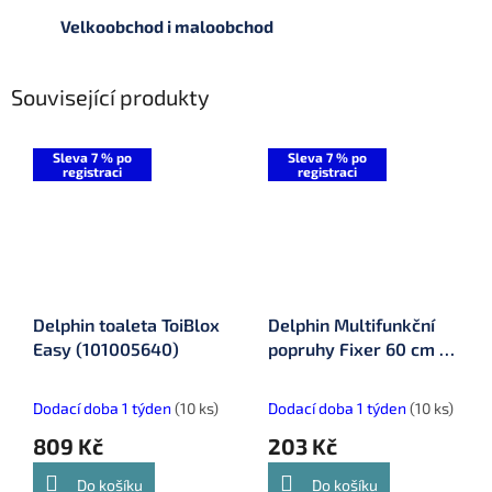
Velkoobchod i maloobchod
Související produkty
Sleva 7 % po
Sleva 7 % po
registraci
registraci
Delphin toaleta ToiBlox
Delphin Multifunkční
Easy (101005640)
popruhy Fixer 60 cm 2
ks (101001625)
Dodací doba 1 týden
(10 ks)
Dodací doba 1 týden
(10 ks)
809 Kč
203 Kč
Do košíku
Do košíku