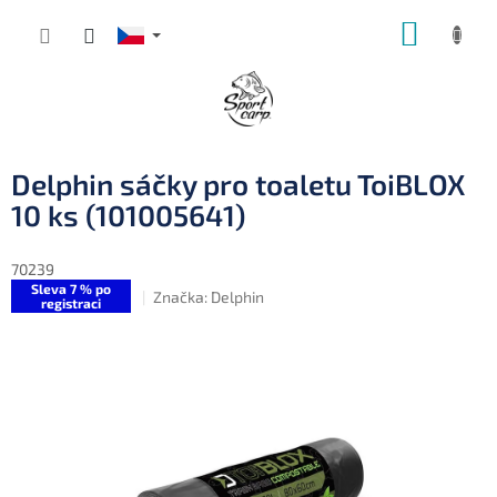
Přejít
NÁKUP
na
obsah
KOŠÍK
Delphin sáčky pro toaletu ToiBLOX
10 ks (101005641)
70239
Sleva 7 % po
Značka:
Delphin
registraci