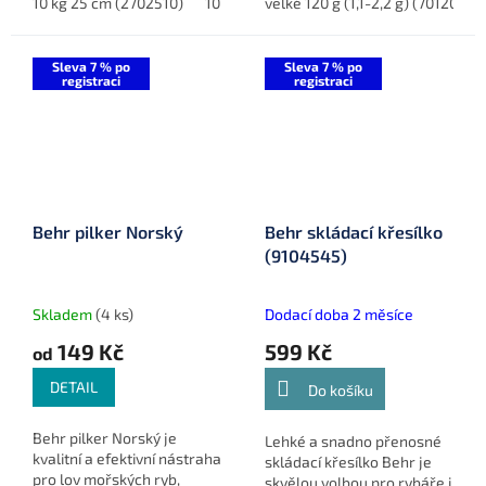
10 kg 25 cm (2702510)
10 kg 35 cm (2703510)
kategorie pro různé
velké 120 g (1,1-2,2 g) (7012001)
10 kg 45 cm (2
techniky lovu. Tyto broky
jsou...
Sleva 7 % po
Sleva 7 % po
registraci
registraci
Behr pilker Norský
Behr skládací křesílko
(9104545)
Skladem
(4 ks)
Dodací doba 2 měsíce
149 Kč
599 Kč
od
DETAIL
Do košíku
Behr pilker Norský je
Lehké a snadno přenosné
kvalitní a efektivní nástraha
skládací křesílko Behr je
pro lov mořských ryb,
skvělou volbou pro rybáře i