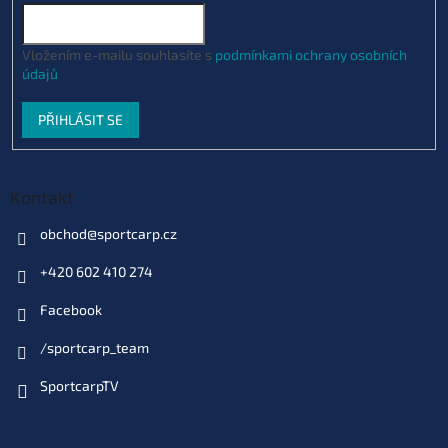
ý
p
i
Vložením e-mailu souhlasíte s
podmínkami ochrany osobních
s
údajů
u
PŘIHLÁSIT SE
Kontakt
obchod
@
sportcarp.cz
+420 602 410 274
Facebook
/sportcarp_team
SportcarpTV