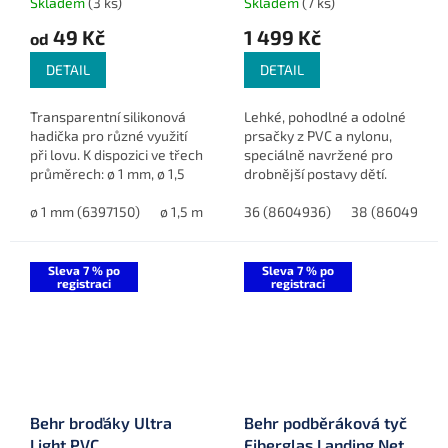
Skladem
(3 ks)
Skladem
(7 ks)
49 Kč
1 499 Kč
od
DETAIL
DETAIL
Transparentní silikonová
Lehké, pohodlné a odolné
hadička pro různé využití
prsačky z PVC a nylonu,
při lovu. K dispozici ve třech
speciálně navržené pro
průměrech: ø 1 mm, ø 1,5
drobnější postavy dětí.
mm, ø 2 mm.
ø 1 mm (6397150)
ø 1,5 mm (6397390)
36 (8604936)
ø 2 mm (6397530)
38 (8604938)
Sleva 7 % po
Sleva 7 % po
registraci
registraci
Behr broďáky Ultra
Behr podběráková tyč
Light PVC
Fiberglas Landing Net