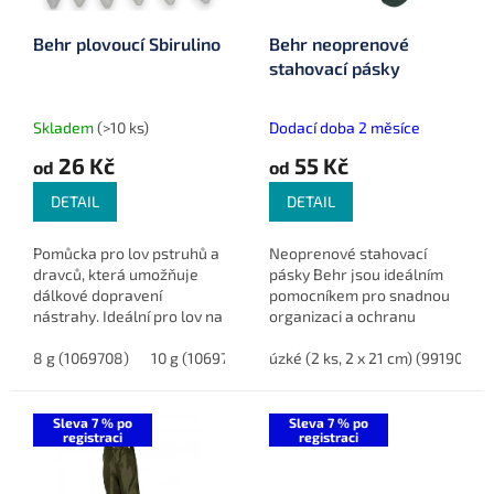
r
u
o
k
Behr plovoucí Sbirulino
Behr neoprenové
d
t
stahovací pásky
u
ů
k
t
Skladem
(>10 ks)
Dodací doba 2 měsíce
ů
26 Kč
55 Kč
od
od
DETAIL
DETAIL
Pomůcka pro lov pstruhů a
Neoprenové stahovací
dravců, která umožňuje
pásky Behr jsou ideálním
dálkové dopravení
pomocníkem pro snadnou
nástrahy. Ideální pro lov na
organizaci a ochranu
hladině i při lovu pstruhů. K
rybářského vybavení.
dispozici v různých
8 g (1069708)
10 g (1069710)
Nabízeny v různých
úzké (2 ks, 2 x 21 cm) (9919022)
15 g (1069715)
20 g (1069720)
gramážích.
velikostech, balení
obsahuje 2 kusy pro...
Sleva 7 % po
Sleva 7 % po
registraci
registraci