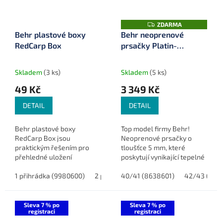
Z
ZDARMA
D
Behr plastové boxy
Behr neoprenové
A
RedCarp Box
prsačky Platin-
R
M
Innovation 5 mm
A
(gumová podrážka)
Skladem
(3 ks)
Skladem
(5 ks)
49 Kč
3 349 Kč
DETAIL
DETAIL
Behr plastové boxy
Top model firmy Behr!
RedCarp Box jsou
Neoprenové prsačky o
praktickým řešením pro
tloušťce 5 mm, které
přehledné uložení
poskytují vynikající tepelné
drobného rybářského
vlastnosti a dlouhou
vybavení. Díky
1 přihrádka (9980600)
2 přihrádky (9980617)
životnost. Tento špičkový
40/41 (8638601)
3 přihrádky (9
42/43 (863
transparentnímu víčku
model je ideální volbou pro
máte vždy přehled o
náročné...
obsahu, ať už jsou to...
Sleva 7 % po
Sleva 7 % po
registraci
registraci