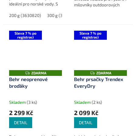
ideální pro norské vody. S
milovníky outdoorových
tímto pilkerem dosáhnete
aktivit.
skvělých výsledků při lovu
200 g (3630820)
300 g (3630830)
400 g (3630840)
500 g
dravých ryb.
Sleva 7 % po
Sleva 7 % po
registraci
registraci
Z
Z
ZDARMA
ZDARMA
D
D
Behr neoprenové
Behr prsačky Trendex
A
A
broďáky
EveryDry
R
R
M
M
A
A
Skladem
(3 ks)
Skladem
(2 ks)
2 299 Kč
2 099 Kč
DETAIL
DETAIL