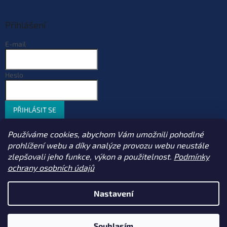
Přihlášení
E-mail
Heslo
PŘIHLÁSIT SE
Nová registrace
Zapomenuté heslo
Používáme cookies, abychom Vám umožnili pohodlné
prohlížení webu a díky analýze provozu webu neustále
zlepšovali jeho funkce, výkon a použitelnost.
Podmínky
ochrany osobních údajů
Vytvořil Shoptet
Nastavení
Copyright 2026
Sportcarp.cz
. Všechna práva vyhrazena.
Upravit
nastavení cookies
Souhlasím