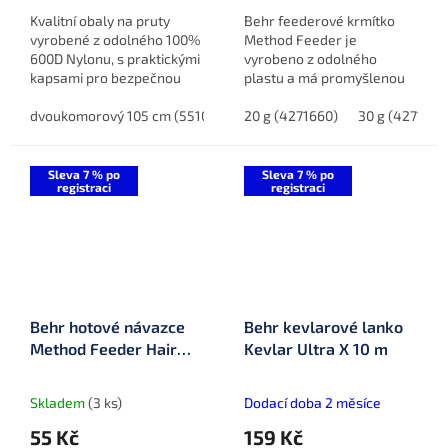
Kvalitní obaly na pruty
Behr feederové krmítko
vyrobené z odolného 100%
Method Feeder je
600D Nylonu, s praktickými
vyrobeno z odolného
kapsami pro bezpečnou
plastu a má promyšlenou
přepravu prutů. Dostupné
konstrukci, která zahrnuje
ve dvoukomorovém i
dvoukomorový 105 cm (5510210)
žebra a vybrání pro uložení
20 g (4271660)
dvoukomorový 125 cm (55125
30 g (4271800
tříkomorovém provedení v
háčku s nástrahou. K
délkách...
dispozici v...
Sleva 7 % po
Sleva 7 % po
registraci
registraci
Behr hotové návazce
Behr kevlarové lanko
Method Feeder Hair
Kevlar Ultra X 10 m
Spike Rig
Skladem
(3 ks)
Dodací doba 2 měsíce
55 Kč
159 Kč