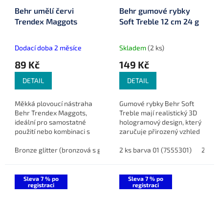
Behr umělí červi
Behr gumové rybky
Trendex Maggots
Soft Treble 12 cm 24 g
Dodací doba 2 měsíce
Skladem
(2 ks)
89 Kč
149 Kč
DETAIL
DETAIL
Měkká plovoucí nástraha
Gumové rybky Behr Soft
Behr Trendex Maggots,
Treble mají realistický 3D
ideální pro samostatné
hologramový design, který
použití nebo kombinaci s
zaručuje přirozený vzhled
živými červy či jinými
ve vodě. V balení jsou dvě
nástrahami.
Bronze glitter (bronzová s glitrem) (9062005)
gumové nástrahy, každá o
2 ks barva 01 (7555301)
Fluoro Rot Natur
2 ks 
délce 12 cm a váze 24...
Sleva 7 % po
Sleva 7 % po
registraci
registraci