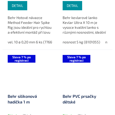
DETAIL
DETAIL
Behr Hotové návazce
Behr kevlarové lanko
Method Feeder Hair Spike
Kevlar Ultra X 10 m je
Rig jsou ideální pro rychlou
vysoce kvalitní lanko s
a efektivní montáž při lovu
různými nosnostmi, ideální
ryb metodou feeder. Balení
pro lov dravců.
obsahuje 6 hotových
vel. 10 ø 0,20 mm 6 ks (7766110)
nosnost 5 kg (8101055)
vel. 12 ø 0,18 mm 6 ks (7766112)
nosno
návazců, které jsou...
Sleva 7 % po
Sleva 7 % po
registraci
registraci
Behr silikonová
Behr PVC prsačky
hadička 1 m
dětské