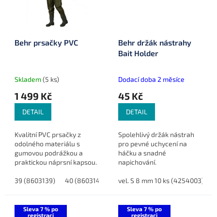
Behr prsačky PVC
Behr držák nástrahy
Bait Holder
Skladem
(5 ks)
Dodací doba 2 měsíce
1 499 Kč
45 Kč
DETAIL
DETAIL
Kvalitní PVC prsačky z
Spolehlivý držák nástrah
odolného materiálu s
pro pevné uchycení na
gumovou podrážkou a
háčku a snadné
praktickou náprsní kapsou.
napichování.
39 (8603139)
40 (8603140)
41 (8603141)
vel. S 8 mm 10 ks (4254003)
42 (8603142)
v
Sleva 7 % po
Sleva 7 % po
registraci
registraci