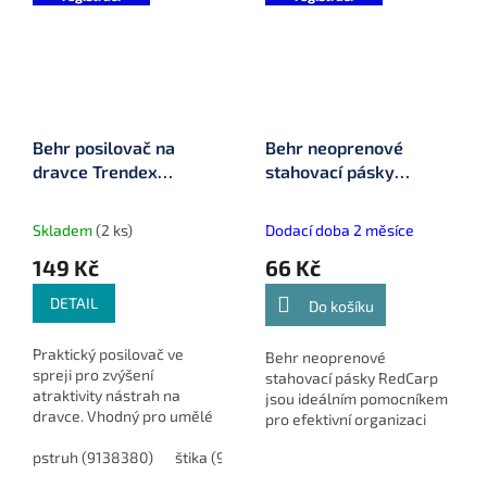
Behr posilovač na
Behr neoprenové
dravce Trendex
stahovací pásky
Predator Attractant
RedCarp (2ks, 3 x
21cm) (9919023)
Skladem
(2 ks)
Dodací doba 2 měsíce
149 Kč
66 Kč
DETAIL
Do košíku
Praktický posilovač ve
Behr neoprenové
spreji pro zvýšení
stahovací pásky RedCarp
atraktivity nástrah na
jsou ideálním pomocníkem
dravce. Vhodný pro umělé
pro efektivní organizaci
nástrahy i mrtvé rybičky.
vašeho rybářského
pstruh (9138380)
štika (9138450)
sumec (9138690)
candá
vybavení. Balení obsahuje
2 ks pásků o velikosti 3 x 21