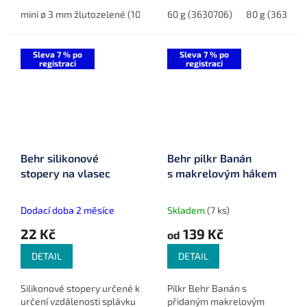
prutů a splávků. Balení
lákavý pohyb a přitahuje
obsahuje 2 kusy a k
mini ø 3 mm žlutozelené (1044429)
dravé ryby v mořských
60 g (3630706)
ø 4,5 mm modré (1144423)
80 g (363078
dispozici je více barevných
hloubkách. Perfektní volba
variant a...
pro lov v...
Sleva 7 % po
Sleva 7 % po
registraci
registraci
Behr silikonové
Behr pilkr Banán
stopery na vlasec
s makrelovým hákem
Dodací doba 2 měsíce
Skladem
(7 ks)
22 Kč
139 Kč
od
DETAIL
DETAIL
Silikonové stopery určené k
Pilkr Behr Banán s
určení vzdálenosti splávku
přidaným makrelovým