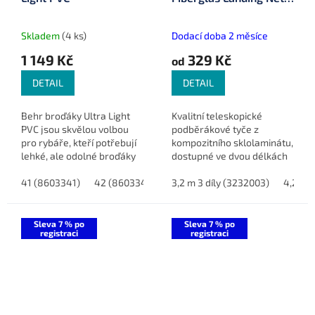
Handle
Skladem
(4 ks)
Dodací doba 2 měsíce
1 149 Kč
329 Kč
od
DETAIL
DETAIL
Behr broďáky Ultra Light
Kvalitní teleskopické
PVC jsou skvělou volbou
podběrákové tyče z
pro rybáře, kteří potřebují
kompozitního sklolaminátu,
lehké, ale odolné broďáky
dostupné ve dvou délkách
pro každodenní použití.
pro univerzální použití.
Jsou vyrobeny z kvalitního
41 (8603341)
42 (8603342)
43 (8603343)
3,2 m 3 díly (3232003)
44 (8603344)
4,2 m 
PVC materiálu, který...
Sleva 7 % po
Sleva 7 % po
registraci
registraci