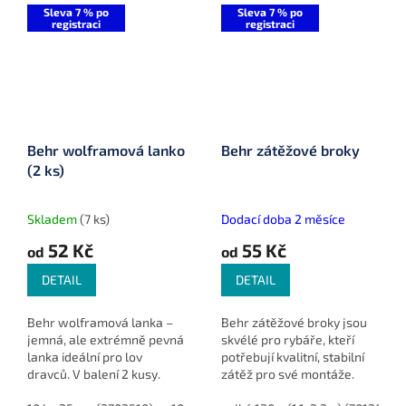
Sleva 7 % po
Sleva 7 % po
registraci
registraci
Behr wolframová lanko
Behr zátěžové broky
(2 ks)
Skladem
(7 ks)
Dodací doba 2 měsíce
52 Kč
55 Kč
od
od
DETAIL
DETAIL
Behr wolframová lanka –
Behr zátěžové broky jsou
jemná, ale extrémně pevná
skvélé pro rybáře, kteří
lanka ideální pro lov
potřebují kvalitní, stabilní
dravců. V balení 2 kusy.
zátěž pro své montáže.
Nabízí různé váhové