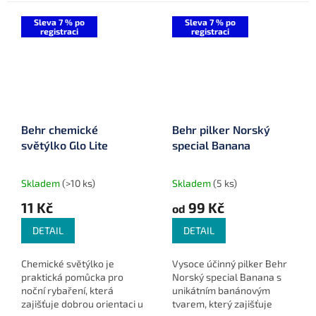
cm, které...
Sleva 7 % po
Sleva 7 % po
registraci
registraci
Behr chemické
Behr pilker Norský
světýlko Glo Lite
special Banana
Skladem
(>10 ks)
Skladem
(5 ks)
11 Kč
99 Kč
od
DETAIL
DETAIL
Chemické světýlko je
Vysoce účinný pilker Behr
praktická pomůcka pro
Norský special Banana s
noční rybaření, která
unikátním banánovým
zajišťuje dobrou orientaci u
tvarem, který zajišťuje