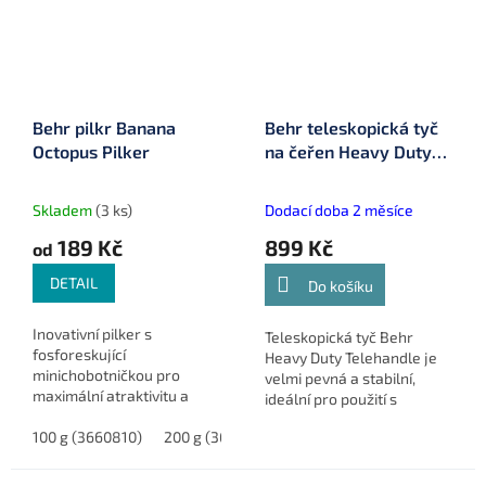
Behr pilkr Banana
Behr teleskopická tyč
Octopus Pilker
na čeřen Heavy Duty
Telehandle 4,2 m
(3045099)
Skladem
(3 ks)
Dodací doba 2 měsíce
189 Kč
899 Kč
od
DETAIL
Do košíku
Inovativní pilker s
Teleskopická tyč Behr
fosforeskující
Heavy Duty Telehandle je
minichobotničkou pro
velmi pevná a stabilní,
maximální atraktivitu a
ideální pro použití s
zvýšenou šanci na úspěšný
čeřenem. Vyztužený
úlovek.
100 g (3660810)
200 g (3660820)
300 g (3660830)
sklolaminát a ocelový
kroužek na konci každého
dílu zajišťují...