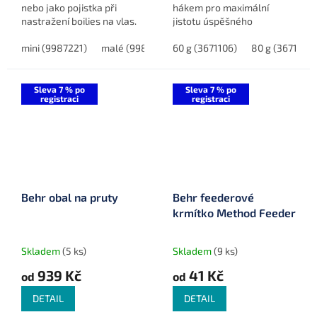
nebo jako pojistka při
hákem pro maximální
nastražení boilies na vlas.
jistotu úspěšného
Dostupné ve 4 velikostech
zaseknutí ryby.
pro různé potřeby.
mini (9987221)
malé (9987222)
60 g (3671106)
střední (9987223)
80 g (3671108)
velké (
Sleva 7 % po
Sleva 7 % po
registraci
registraci
Behr obal na pruty
Behr feederové
krmítko Method Feeder
Skladem
(5 ks)
Skladem
(9 ks)
939 Kč
41 Kč
od
od
DETAIL
DETAIL