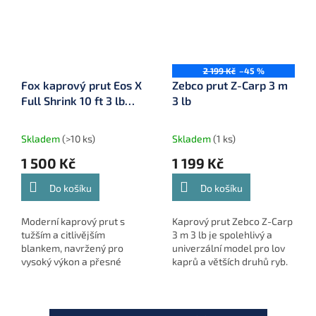
2 199 Kč
–45 %
Fox kaprový prut Eos X
Zebco prut Z-Carp 3 m
Full Shrink 10 ft 3 lb
3 lb
(CRD377)
Skladem
(>10 ks)
Skladem
(1 ks)
1 500 Kč
1 199 Kč
Do košíku
Do košíku
Moderní kaprový prut s
Kaprový prut Zebco Z-Carp
tužším a citlivějším
3 m 3 lb je spolehlivý a
blankem, navržený pro
univerzální model pro lov
vysoký výkon a přesné
kaprů a větších druhů ryb.
nahazování, ideální pro
Citlivý blank a špička, pevná
rybáře, kteří hledají kvalitu
rukojeť a stabilní akce
za dostupnou cenu.
zajišťují jistotu...