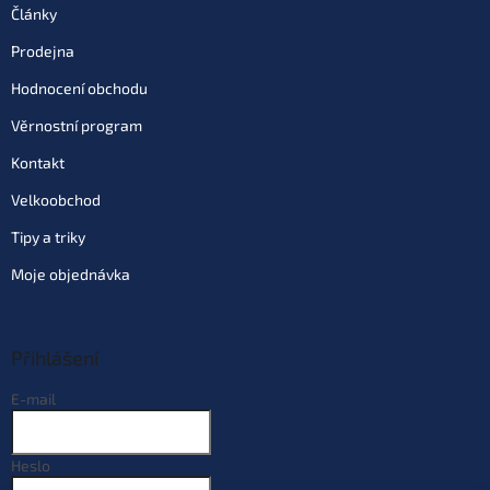
Články
EAN:
4040048151582
Můžeme doručit do:
10.8.2026
Prodejna
Hodnocení obchodu
Do košíku
Věrnostní program
Varianta: tříkomorový 160 cm
Kontakt
(5516156)
Velkoobchod
Skladem
(1 ks)
| 88654
1 299 Kč
EAN:
4040048161567
Tipy a triky
Můžeme doručit do:
10.8.2026
Moje objednávka
Do košíku
Přihlášení
Varianta: tříkomorový 170 cm
(5517159)
E-mail
Skladem
(1 ks)
| 88655
1 349 Kč
EAN:
4040048171597
Můžeme doručit do:
10.8.2026
Heslo