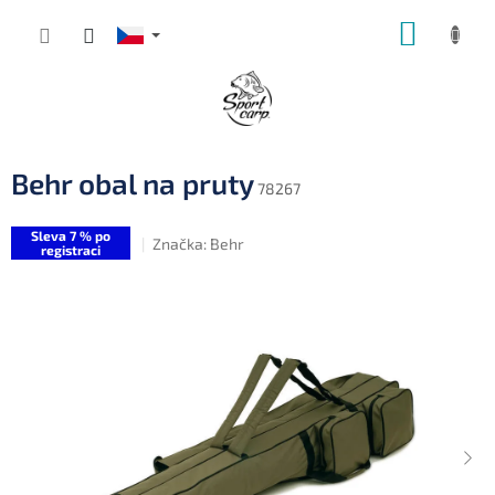
Přejít
NÁKUP
na
obsah
KOŠÍK
Behr obal na pruty
78267
Sleva 7 % po
Značka:
Behr
registraci