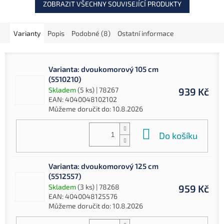
ZOBRAZIT VŠECHNY SOUVISEJÍCÍ PRODUKTY
Varianty
Popis
Podobné (8)
Ostatní informace
Varianta: dvoukomorový 105 cm
(5510210)
Skladem
(5 ks)
| 78267
939 Kč
EAN:
4040048102102
Můžeme doručit do:
10.8.2026
Do košíku
Varianta: dvoukomorový 125 cm
(5512557)
Skladem
(3 ks)
| 78268
959 Kč
EAN:
4040048125576
Můžeme doručit do:
10.8.2026