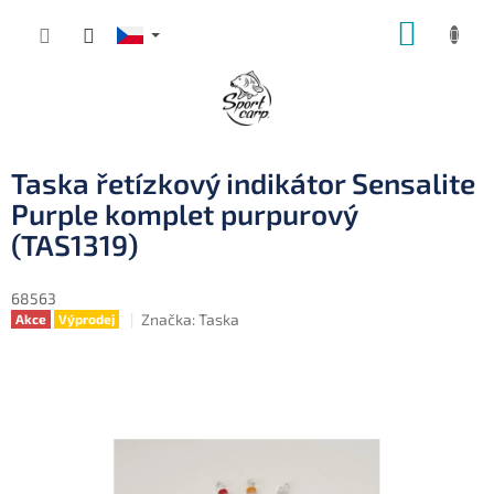
Přejít
NÁKUP
na
obsah
KOŠÍK
Taska řetízkový indikátor Sensalite
Purple komplet purpurový
(TAS1319)
68563
Značka:
Taska
Akce
Výprodej