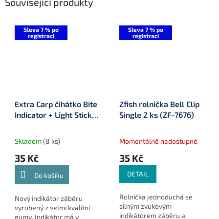
Související produkty
Sleva 7 % po
Sleva 7 % po
registraci
registraci
Extra Carp čihátko Bite
Zfish rolnička Bell Clip
Indicator + Light Stick
Single 2 ks (ZF-7676)
(95-8361)
Skladem
(8 ks)
Momentálně nedostupné
35 Kč
35 Kč
DETAIL
Do košíku
Rolnička jednoduchá se
Nový indikátor záběru
silným zvukovým
vyrobený z velmi kvalitní
indikátorem záběru a
gumy. Indikátor má v