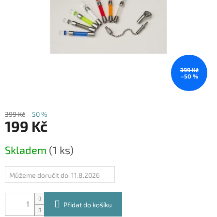
399 Kč
–50 %
399 Kč
–50 %
199 Kč
Měrná
Skladem
(1 ks)
cena:
Můžeme doručit do:
11.8.2026
Přidat do košíku