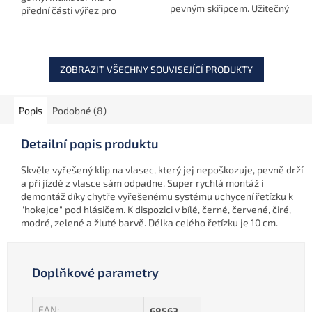
pevným skřipcem. Užitečný
přední části výřez pro
pomocník pro různé
vložení vlasce skrz který
rybolovné techniky.
vlasec zapadne do kulaté
volné zdířky.
ZOBRAZIT VŠECHNY SOUVISEJÍCÍ PRODUKTY
Popis
Podobné (8)
Detailní popis produktu
Skvěle vyřešený klip na vlasec, který jej nepoškozuje, pevně drží
a při jízdě z vlasce sám odpadne. Super rychlá montáž i
demontáž díky chytře vyřešenému systému uchycení řetízku k
"hokejce" pod hlásičem. K dispozici v bílé, černé, červené, čiré,
modré, zelené a žluté barvě. Délka celého řetízku je 10 cm.
Doplňkové parametry
EAN
:
68563