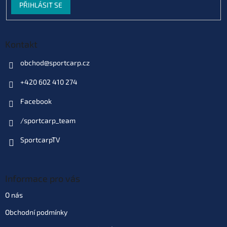
PŘIHLÁSIT SE
Kontakt
obchod
@
sportcarp.cz
+420 602 410 274
Facebook
/sportcarp_team
SportcarpTV
Informace pro vás
O nás
Obchodní podmínky