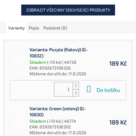
volné zdířky.
ZOBRAZIT VŠECHNY SOUVISEJÍCÍ PRODUKTY
Varianty
Popis
Podobné (8)
Varianta: Purple (fialový) (G-
10832)
Skladem
(>10 ks)
| 46738
189 Kč
EAN:
8592673108326
Můžeme doručit do:
11.8.2026
Do košíku
Varianta: Green (zelený) (G-
10830)
Skladem
(>10 ks)
| 46774
189 Kč
EAN:
8592673108302
Můžeme doručit do:
11.8.2026