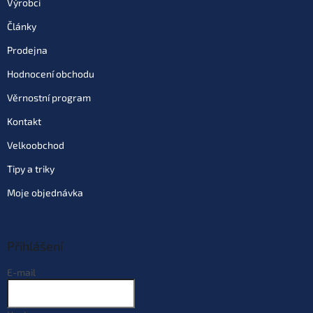
Výrobci
Články
Do košíku
Prodejna
Hodnocení obchodu
Varianta: Zelený (G-10866|-03)
Dodací doba 3 dny
(10 ks)
| 98749
Věrnostní program
199 Kč
EAN:
8592673108685
Můžeme doručit do:
14.8.2026
Kontakt
Velkoobchod
Do košíku
Tipy a triky
Moje objednávka
Varianta: Fialový (G-10866|-05)
Dodací doba 3 dny
(10 ks)
| 98750
199 Kč
EAN:
8592673108708
Můžeme doručit do:
14.8.2026
Přihlášení
E-mail
Do košíku