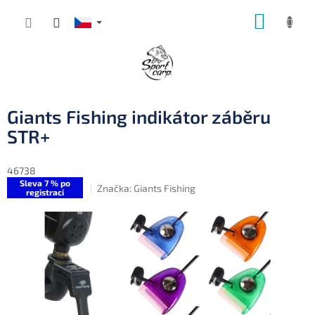
Přejít
NÁKUP
na
obsah
KOŠÍK
Giants Fishing indikátor záběru
STR+
46738
Sleva 7 % po
Značka:
Giants Fishing
registraci