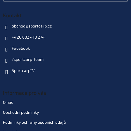
Varianta: Yelow (žlutý) (G-10831)
Kontakt
Dodací doba 3 dny
(10 ks)
| 47238
189 Kč
EAN:
8592673108319
obchod
@
sportcarp.cz
Můžeme doručit do:
14.8.2026
+420 602 410 274
Do košíku
Facebook
/sportcarp_team
Varianta: Modrý (G-10866|-01)
Dodací doba 3 dny
(10 ks)
| 98613
SportcarpTV
199 Kč
EAN:
8592673108661
Můžeme doručit do:
14.8.2026
Informace pro vás
Do košíku
O nás
Obchodní podmínky
Varianta: Červený (G-10866|-02)
Skladem
(>10 ks)
| 98614
Podmínky ochrany osobních údajů
199 Kč
EAN:
8592673108678
Můžeme doručit do:
11.8.2026