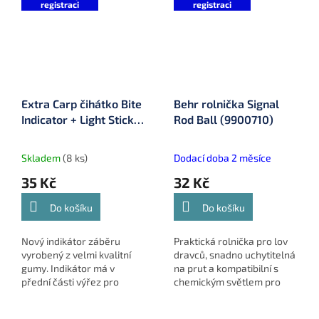
registraci
registraci
Extra Carp čihátko Bite
Behr rolnička Signal
Indicator + Light Stick
Rod Ball (9900710)
(95-8361)
Skladem
(8 ks)
Dodací doba 2 měsíce
35 Kč
32 Kč
Do košíku
Do košíku
Nový indikátor záběru
Praktická rolnička pro lov
vyrobený z velmi kvalitní
dravců, snadno uchytitelná
gumy. Indikátor má v
na prut a kompatibilní s
přední části výřez pro
chemickým světlem pro
vložení vlasce skrz který
lepší viditelnost v noci.
vlasec zapadne do kulaté
Balení obsahuje 2 ks.