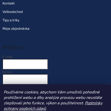
Kontakt
Velkoobchod
Tipy a triky
Moje objednávka
Přihlášení
E-mail
Heslo
PŘIHLÁSIT SE
Používáme cookies, abychom Vám umožnili pohodlné
Nová registrace
Zapomenuté heslo
prohlížení webu a díky analýze provozu webu neustále
zlepšovali jeho funkce, výkon a použitelnost.
Podmínky
ochrany osobních údajů