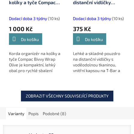
kolíky a tyče Compac
distanční vidličky
Bivvy Wrap Olive
Compac Distance Stick
(KLUG145)
Bag (KLUG63)
Dodací doba 3 týdny
(10 ks)
Dodací doba 3 týdny
(10 ks)
1 000 Kč
375 Kč
Do košíku
Do košíku
Korda organizér na kolíky a
Lehké a skladné pouzdro
tyče Compac Bivvy Wrap
na distanční vidličky s
Olive je kompaktní, lehký
voděodolnou tkaninou,
obal pro rychlé sbalení
vnitřní kapsou na T-Bar a
bivaku. Odolná, voděodolná
vnější kapsou na měřicí
tkanina s elastickým
provázek. Praktické řešení
designem. Obsahuje 6
pro každého rybáře.
smyček...
ZOBRAZIT VŠECHNY SOUVISEJÍCÍ PRODUKTY
Varianty
Popis
Podobné (8)