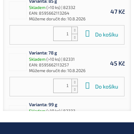
Varianta: 85 g
Skladem
(>10 ks)
| 82332
47 Kč
EAN:
8595662113264
Můžeme doručit do:
10.8.2026
Do košíku
Varianta: 78 g
Skladem
(>10 ks)
| 82331
45 Kč
EAN:
8595662113257
Můžeme doručit do:
10.8.2026
Do košíku
Varianta: 99 g
Skladem
(>10 ks)
| 82333
51 Kč
EAN:
8595662113271
Můžeme doručit do:
10.8.2026
Z
á