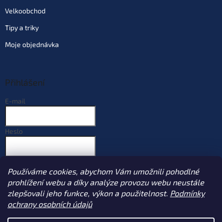
Velkoobchod
Tipy a triky
Moje objednávka
Přihlášení
E-mail
Heslo
PŘIHLÁSIT SE
Používáme cookies, abychom Vám umožnili pohodlné
Nová registrace
Zapomenuté heslo
prohlížení webu a díky analýze provozu webu neustále
zlepšovali jeho funkce, výkon a použitelnost.
Podmínky
ochrany osobních údajů
Vytvořil Shoptet