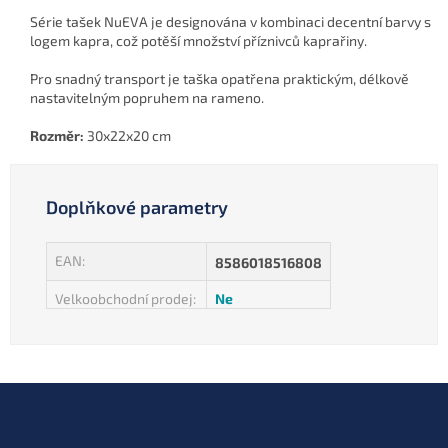
Série tašek NuEVA je designována v kombinaci decentní barvy s
logem kapra, což potěší množství příznivců kaprařiny.
Pro snadný transport je taška opatřena praktickým, délkově
nastavitelným popruhem na rameno.
Rozměr:
30x22x20 cm
Doplňkové parametry
EAN
:
8586018516808
Velkoobchodní prodej
:
Ne
Z
á
p