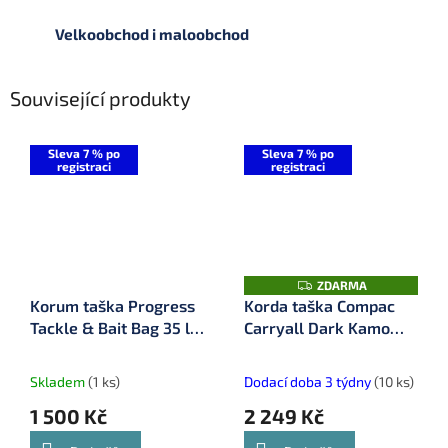
Velkoobchod i maloobchod
Související produkty
Sleva 7 % po
Sleva 7 % po
registraci
registraci
Z
ZDARMA
D
Korum taška Progress
Korda taška Compac
A
Tackle & Bait Bag 35 l
Carryall Dark Kamo
R
M
(K0290104)
Small (KLUG96)
A
Skladem
(1 ks)
Dodací doba 3 týdny
(10 ks)
1 500 Kč
2 249 Kč