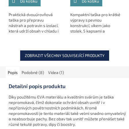
Do košíku
Do košíku
Praktická dvouúrovňová
Kompaktní taška pro krátké
taška pro přepravu
výpravy s pevnou
nástrah a potravin s izolací,
konstrukcí, víkem jako
která udrží obsah v chladu i
stolek, 5 kapsami a
během dlouhého dne u
modulární kompatibilitou s
vody.
pouzdry Compac. Odolná
vůči počasí a perfektně
přehledná.
ZOBRAZIT VŠECHNY SOUVISEJÍCÍ PRODUKTY
Popis
Podobné (8)
Videa (1)
Detailní popis produktu
Díky použitému EVA materiálu a kvalitním svárům je taška
nepromokavá, čímž dokonale ochrání obsah uvnitř i v
nepříznivých povětrnostních podmínkách. Kromě
nepromokavosti je tento materiál také velmi snadno omyvatelný
a neabsorbuje pachy. Bez obav tak uvnitř můžete přenášet také
různé tekuté potravy, dipy či boostry.