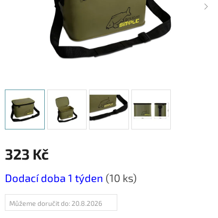
323 Kč
Měrná
Dodací doba 1 týden
(10 ks)
cena:
Můžeme doručit do:
20.8.2026