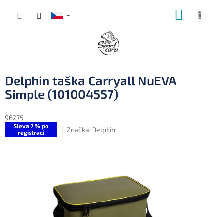
Přejít
NÁKUP
na
obsah
KOŠÍK
Delphin taška Carryall NuEVA
Simple (101004557)
96275
Sleva 7 % po
Značka:
Delphin
registraci