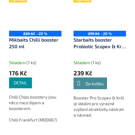
220 Kč
–20 %
299 Kč
–20 %
Mikbaits Chilli booster
Starbaits booster
250 ml
Probiotic Scopex & Krill
500 ml (24390)
Skladem
(1 ks)
Skladem
(1 ks)
176 Kč
239 Kč
DETAIL
Do košíku
Chilli Chips boostery jsou
Booster Pro Scopex & Krill
něco mezi dipem a
je ideální pro výrazné
boosterem.
zvýšení atraktivity nástrah
a návnad.
Chilli Frankfurt (MD0067)