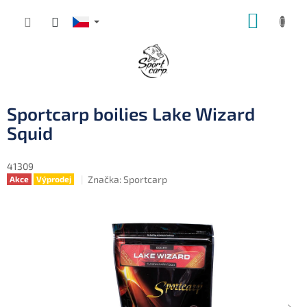
Přejít
NÁKUP
na
obsah
KOŠÍK
Sportcarp boilies Lake Wizard
Squid
41309
Značka:
Sportcarp
Akce
Výprodej