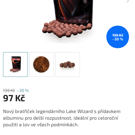
139 Kč
–30 %
139 Kč
–30 %
97 Kč
Měrná
Nový bratříček legendárního Lake Wizard s přídavkem
cena:
albuminu pro delší rozpustnost, ideální pro celoroční
použití a lov ve všech podmínkách.