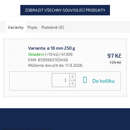
ZOBRAZIT VŠECHNY SOUVISEJÍCÍ PRODUKTY
Varianty
Popis
Podobné (8)
Varianta: ø 18 mm 250 g
Skladem
(>10 ks)
| 41309
97 Kč
EAN:
8595662103456
139 Kč
Můžeme doručit do:
11.8.2026
Do košíku
Z
á
p
Odebírat newsletter