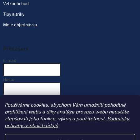
Velkoobchod
Tipy a triky
Moje objednávka
Přihlášení
E-mail
Heslo
PŘIHLÁSIT SE
Používáme cookies, abychom Vám umožnili pohodlné
Nová registrace
Zapomenuté heslo
prohlížení webu a díky analýze provozu webu neustále
zlepšovali jeho funkce, výkon a použitelnost.
Podmínky
ochrany osobních údajů
Vytvořil Shoptet