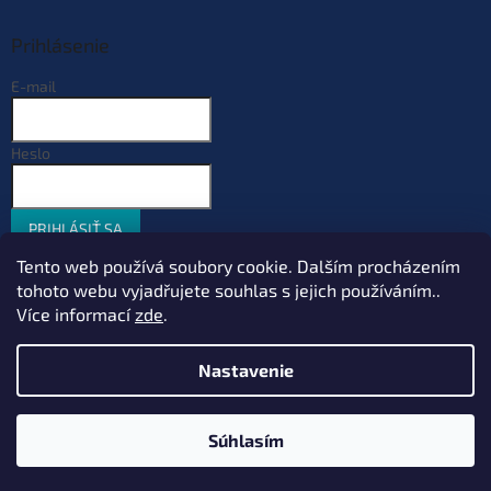
Prihlásenie
E-mail
Heslo
PRIHLÁSIŤ SA
Nová registrácia
Zabudnuté heslo
Tento web používá soubory cookie. Dalším procházením
tohoto webu vyjadřujete souhlas s jejich používáním..
Více informací
zde
.
Vytvoril Shoptet
Nastavenie
Copyright 2026
Sportcarp.sk
. Všetky práva vyhradené.
Upraviť
Súhlasím
nastavenie cookies