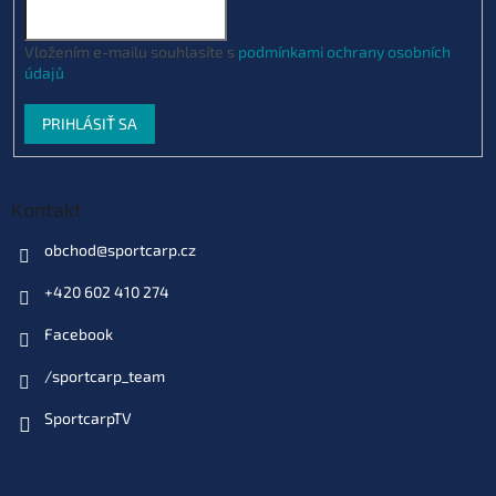
Vložením e-mailu souhlasíte s
podmínkami ochrany osobních
údajů
PRIHLÁSIŤ SA
Kontakt
obchod
@
sportcarp.cz
+420 602 410 274
Facebook
/sportcarp_team
SportcarpTV