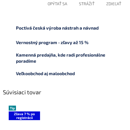
OPÝTAŤ SA
STRÁŽIŤ
ZDIEĽAŤ
Poctivá česká výroba nástrah a návnad
Vernostný program - zľavy až 15 %
Kamenná predajňa, kde radi profesionálne
poradíme
Veľkoobchod aj maloobchod
Súvisiaci tovar
Tip
Zľava 7 % po
registrácii