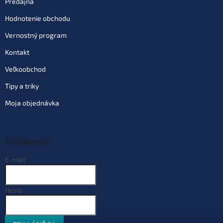
Predajňa
EAN:
8595662108024
Hodnotenie obchodu
Varianta: Green ø 0,30 mm 10,2
Vernostný program
kg 1520 m
€19,56
Na vyžiadanie
| 53618
Kontakt
EAN:
8595662108031
Veľkoobchod
Varianta: Green ø 0,35 mm 13,9
Tipy a triky
kg 1120 m
€19,56
Na vyžiadanie
| 53619
Moja objednávka
EAN:
8595662108048
Varianta: Blue ø 0,28 mm 8,1 kg
Prihlásenie
1750 m
€19,56
Na vyžiadanie
| 53280
E-mail
EAN:
8595662109557
Varianta: Blue ø 0,30 mm 10,2 kg
Heslo
1520 m
Skladom
(9 ks)
| 53281
€19,56
EAN:
8595662109564