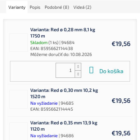
Varianty
Popis
Podobné (8)
Videá (2)
Varianta: Red ø 0,28 mm 8,1 kg
1750 m
Skladom
(1 ks)
| 94684
€19,56
EAN:
8595662114438
Môžeme doručiť do:
10.08.2026
Do košíka
Varianta: Red ø 0,30 mm 10,2 kg
1520 m
€19,56
Na vyžiadanie
| 94685
EAN:
8595662114445
Varianta: Red ø 0,35 mm 13,9 kg
1120 m
€19,56
Na vyžiadanie
| 94686