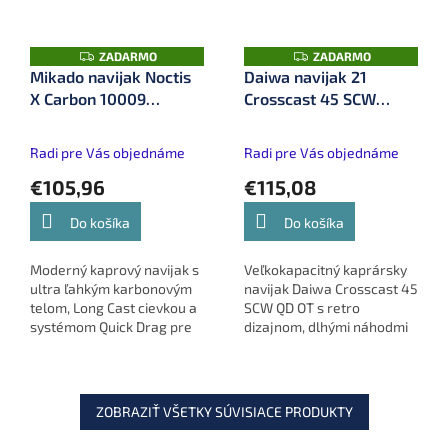
Z
Z
ZADARMO
ZADARMO
A
A
Mikado navijak Noctis
Daiwa navijak 21
D
D
X Carbon 10009
Crosscast 45 SCW
A
A
R
R
(KDA191-10009)
5000C QD OT (10250-
M
M
O
O
505)
Radi pre Vás objednáme
Radi pre Vás objednáme
€105,96
€115,08
Do košíka
Do košíka
Moderný kaprový navijak s
Veľkokapacitný kaprársky
ultra ľahkým karbonovým
navijak Daiwa Crosscast 45
telom, Long Cast cievkou a
SCW QD OT s retro
systémom Quick Drag pre
dizajnom, dlhými náhodmi
presné a rýchle zdolávanie
a vysokým výkonom pri
rýb.
zdolávaní.
ZOBRAZIŤ VŠETKY SÚVISIACE PRODUKTY