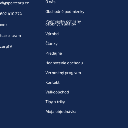
O nás
od
@
sportcarp.cz
€6,76
Obchodné podmienky
Do košíka
602 410 274
Podmienky ochrany
osobných údajov
book
Výrobci
tcarp_team
€6,76
Články
Do košíka
carpTV
Predajňa
Hodnotenie obchodu
€6,76
Vernostný program
Do košíka
Kontakt
Veľkoobchod
Tipy a triky
€6,76
Do košíka
Moja objednávka