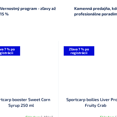
Vernostný program - zľavy až
Kamenná predajňa, kde
15 %
profesionálne poradí
va 7 % po
Zľava 7 % po
gistrácii
registrácii
rtcarp booster Sweet Corn
Sportcarp boilies Liver Pr
Syrup 250 ml
Fruity Crab