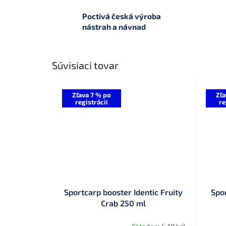
Poctivá česká výroba
nástrah a návnad
Súvisiaci tovar
Zľava 7 % po
Zľa
registrácii
re
Sportcarp booster Identic Fruity
Spo
Crab 250 ml