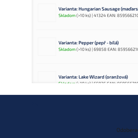
Varianta: Hungarian Sausage (maďars
Skladom
(>10 ks)
| 41324
EAN:
85956621
Varianta: Pepper (pepř - bílá)
Skladom
(>10 ks)
| 69858
EAN:
85956621
Varianta: Lake Wizard (oranžová)
Skladom
(>10 ks)
| 65935
EAN:
85956621
Z
á
p
Varianta: Garlic (česnek - bílá)
ä
Skladom
(>10 ks)
| 41931
EAN:
859566210
t
Odobera
i