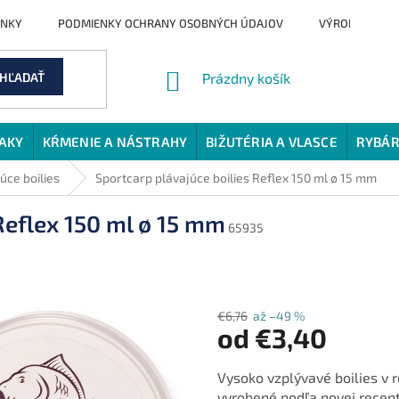
ENKY
PODMIENKY OCHRANY OSOBNÝCH ÚDAJOV
VÝROBCI
NÁKUPNÝ
HĽADAŤ
Prázdny košík
KOŠÍK
JAKY
KŔMENIE A NÁSTRAHY
BIŽUTÉRIA A VLASCE
RYBÁR
úce boilies
Sportcarp plávajúce boilies Reflex 150 ml ø 15 mm
Reflex 150 ml ø 15 mm
65935
€6,76
až –49 %
od
€3,40
Jednotková
Vysoko vzplývavé boilies v 
cena:
vyrobené podľa novej recep