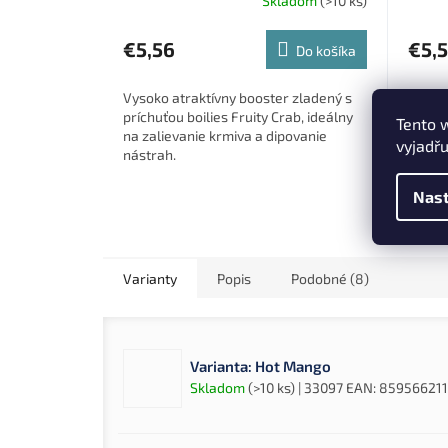
Skladom
(>10 ks)
€5,56
€5,
Do košíka
Vysoko atraktívny booster zladený s
Sirup 
príchuťou boilies Fruity Crab, ideálny
kukuri
Tento 
na zalievanie krmiva a dipovanie
ochute
vyjadřu
nástrah.
Nast
Varianty
Popis
Podobné (8)
Varianta: Hot Mango
Skladom
(>10 ks)
| 33097
EAN:
859566211