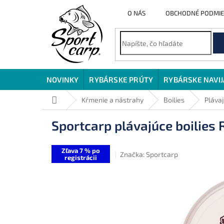
Prejsť
O NÁS
OBCHODNÉ PODMI
na
obsah
NOVINKY
RYBÁRSKE PRÚTY
RYBÁRSKE NAVI
Domov
Kŕmenie a nástrahy
Boilies
Plávaj
Sportcarp plávajúce boilies 
Zľava 7 % po
Značka:
Sportcarp
registrácii