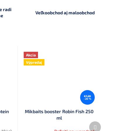
 radi
Veľkoobchod aj maloobchod
me
Akcia
Výpredaj
€7,20
–20 %
otein
Mikbaits booster Robin Fish 250
ml
Ďalší
produkt