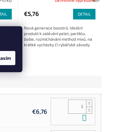
>10 ks)
Definitívne vypredané
€5,76
TAIL
DETAIL
 spája
Nová generace boostrů. Ideální
nými
produkt k zalévání pelet, partiklu,
u
rab,
boilie, rozmíchávání method mixů, na
sť a
krátké vycházky či rybářské závody.
nú...
ø 20 mm 800 g
ø 24 mm 800 g
ø 18 mm 4 kg
ø 20 mm 4 kg
lasím
€6,76
Do košíka