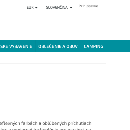
Prihlásenie
EUR
SLOVENČINA
ČLÁNKY
PREDAJŇA
HODNOTENIE OBCHODU
VERNOSTNÝ
SKE VYBAVENIE
OBLEČENIE A OBUV
CAMPING
SPÔSOBY
reflexných farbách a obľúbených príchutiach,
túry a modernej technológie pre maximálnu