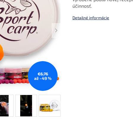
účinnosť.
Detailné informácie
€6,76
až –49 %