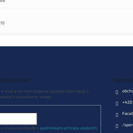
186
10
ť newsletter
Kontakt
obch
j e-mail a my Vám budeme zasielať informácie o
duktoch na našom e-shope.
+420 
Face
/spor
 e-mailu souhlasíte s
podmínkami ochrany osobních