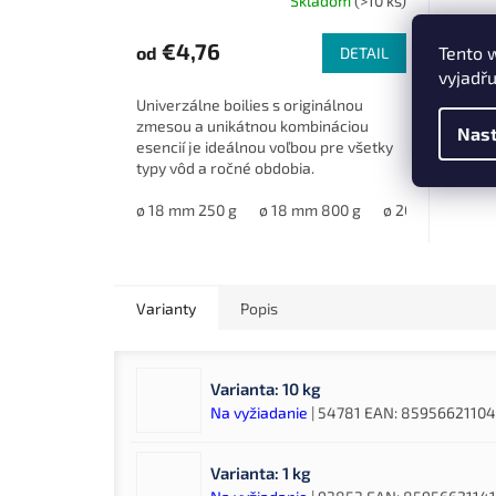
Skladom
(>10 ks)
€4,76
€13,
Tento 
od
DETAIL
vyjadřu
Univerzálne boilies s originálnou
Uniká
zmesou a unikátnou kombináciou
cesnak
Nast
esencií je ideálnou voľbou pre všetky
najobľ
typy vôd a ročné obdobia.
ponuk
ø 18 mm 250 g
ø 18 mm 800 g
ø 20 mm 800 g
Varianty
Popis
Varianta: 10 kg
Na vyžiadanie
| 54781
EAN:
8595662110
Varianta: 1 kg