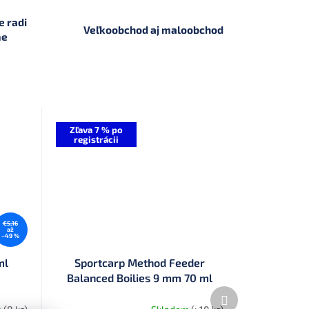
 radi
Veľkoobchod aj maloobchod
me
Zľava 7 % po
registrácii
€5,16
až
–49 %
ml
Sportcarp Method Feeder
Balanced Boilies 9 mm 70 ml
Ďalší
produkt