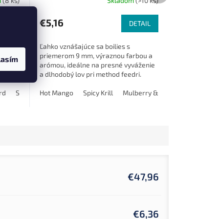
m
(8 ks)
Skladom
(>10 ks)
€5,16
u
TAIL
DETAIL
Ľahko vznášajúce sa boilies s
na
priemerom 9 mm, výraznou farbou a
lasím
arómou, ideálne na presné vyváženie
ou
a dlhodobý lov pri method feedri.
rd
Salmon & Maple
Hot Mango
Mulberry Garlic (moruše česnek)
Spicy Krill
Mulberry & Garlic (moruše čes
Monster 
€47,96
€6,36