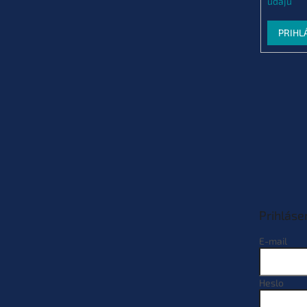
údajů
PRIHL
Prihláse
E-mail
Heslo