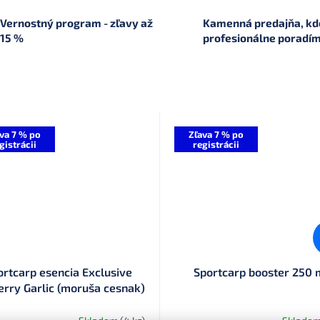
Vernostný program - zľavy až
Kamenná predajňa, kde
15 %
profesionálne poradí
va 7 % po
Zľava 7 % po
gistrácii
registrácii
ortcarp esencia Exclusive
Sportcarp booster 250 
rry Garlic (moruša cesnak)
100 ml