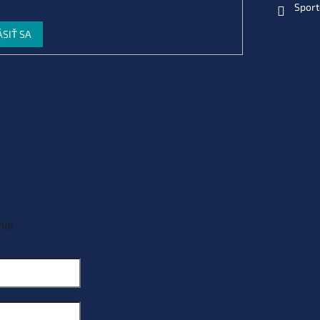
Sport
ÁSIŤ SA
nie