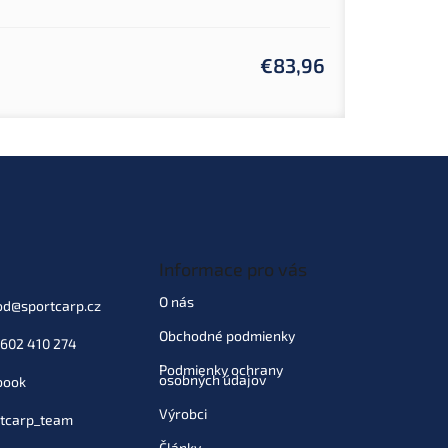
€83,96
Informace pro vás
O nás
od
@
sportcarp.cz
Obchodné podmienky
602 410 274
Podmienky ochrany
osobných údajov
book
Výrobci
tcarp_team
Články