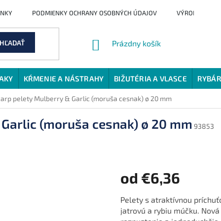
ENKY
PODMIENKY OCHRANY OSOBNÝCH ÚDAJOV
VÝROBCI
NÁKUPNÝ
HĽADAŤ
Prázdny košík
KOŠÍK
JAKY
KŔMENIE A NÁSTRAHY
BIŽUTÉRIA A VLASCE
RYBÁR
arp pelety Mulberry & Garlic (moruša cesnak) ø 20 mm
 Garlic (moruša cesnak) ø 20 mm
93853
od
€6,36
Jednotková
Pelety s atraktívnou príchu
cena:
jatrovú a rybiu múčku. Nová 