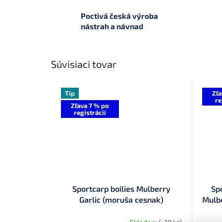
Poctivá česká výroba
nástrah a návnad
Súvisiaci tovar
Tip
Zľa
re
Zľava 7 % po
registrácii
Sportcarp boilies Mulberry
Sp
Garlic (moruša cesnak)
Mulbe