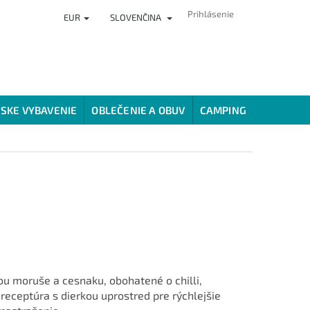
Prihlásenie
EUR
SLOVENČINA
ČLÁNKY
PREDAJŇA
HODNOTENIE OBCHODU
VERNOSTNÝ
SKE VYBAVENIE
OBLEČENIE A OBUV
CAMPING
SPÔSOBY
ťou moruše a cesnaku, obohatené o chilli,
receptúra s dierkou uprostred pre rýchlejšie