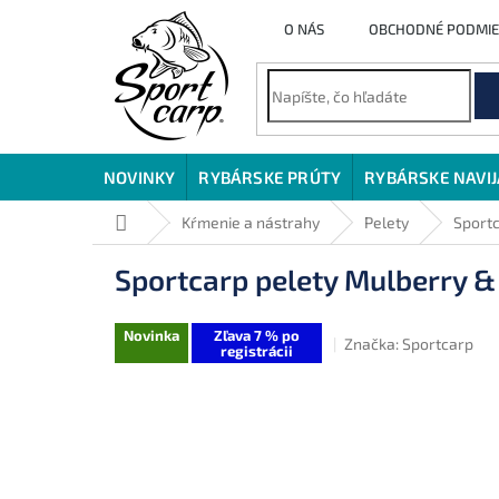
Prejsť
O NÁS
OBCHODNÉ PODMI
na
obsah
NOVINKY
RYBÁRSKE PRÚTY
RYBÁRSKE NAVI
Domov
Kŕmenie a nástrahy
Pelety
Sportc
Sportcarp pelety Mulberry &
Novinka
Zľava 7 % po
Značka:
Sportcarp
registrácii