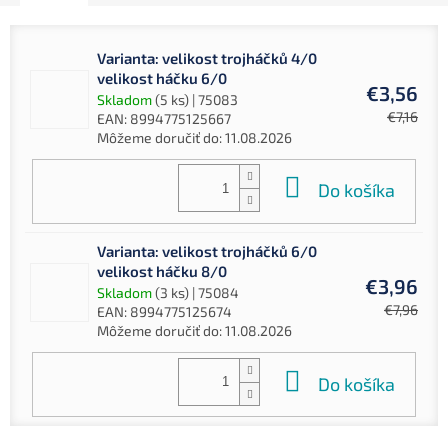
Varianta: velikost trojháčků 4/0
velikost háčku 6/0
€3,56
Skladom
(5 ks)
| 75083
€7,16
EAN:
8994775125667
Môžeme doručiť do:
11.08.2026
Do košíka
Varianta: velikost trojháčků 6/0
velikost háčku 8/0
€3,96
Skladom
(3 ks)
| 75084
€7,96
EAN:
8994775125674
Môžeme doručiť do:
11.08.2026
Do košíka