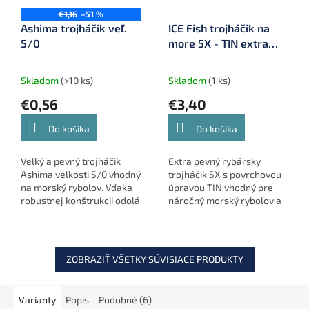
€1,16
–51 %
Ashima trojháčik veľ.
ICE Fish trojháčik na
5/0
more 5X - TIN extra
pevný - 3/0 5 ks
Skladom
(>10 ks)
Skladom
(1 ks)
€0,56
€3,40
Do košíka
Do košíka
Veľký a pevný trojháčik
Extra pevný rybársky
Ashima veľkosti 5/0 vhodný
trojháčik 5X s povrchovou
na morský rybolov. Vďaka
úpravou TIN vhodný pre
robustnej konštrukcii odolá
náročný morský rybolov a
aj väčším dravcom a je
lov veľkých dravých rýb.
ideálny na lov šťúk, sumcov
Ponúka vysokú odolnosť
a morských rýb....
proti narovnaniu a
spoľahlivý...
ZOBRAZIŤ VŠETKY SÚVISIACE PRODUKTY
Varianty
Popis
Podobné (6)