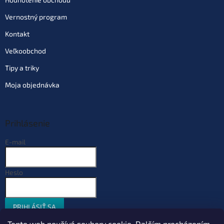
Vernostný program
Kontakt
Veľkoobchod
Tipy a triky
Moja objednávka
Prihlásenie
E-mail
Heslo
PRIHLÁSIŤ SA
Nová registrácia
Zabudnuté heslo
Tento web používá soubory cookie. Dalším procházením