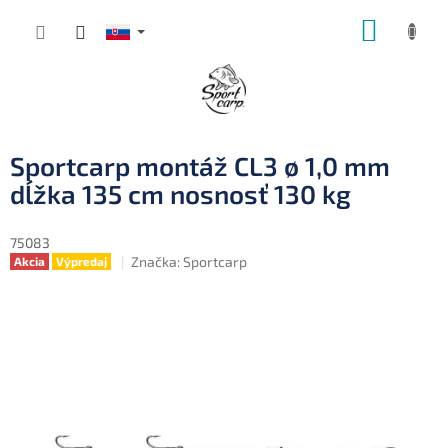
Prejsť
NÁKUP
na
obsah
KOŠÍK
Sportcarp montáž CL3 ø 1,0 mm
dĺžka 135 cm nosnosť 130 kg
75083
Značka:
Sportcarp
Akcia
Výpredaj