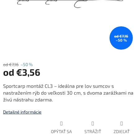
od €7,16
–50 %
od €7,16
–50 %
od
€3,56
Jednotková
Sportcarp montáž CL3 – ideálna pre lov sumcov s
cena:
nastražením rýb do veľkosti 30 cm, s dvoma zarážkami na
živú nástrahu zdarma.
Detailné informácie
OPÝTAŤ SA
STRÁŽIŤ
ZDIEĽAŤ