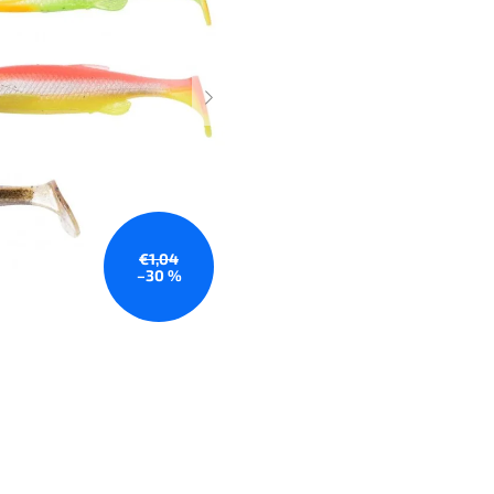
€1,04
–30 %