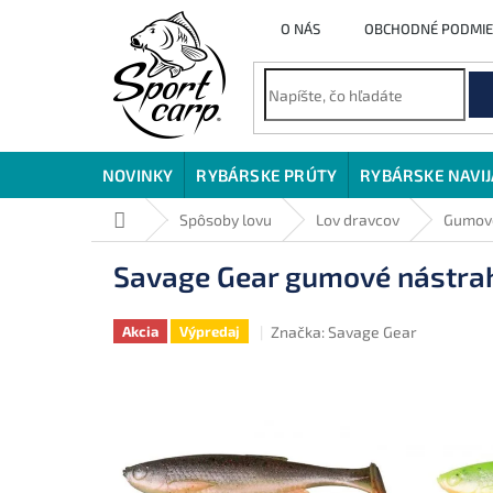
Prejsť
O NÁS
OBCHODNÉ PODMI
na
obsah
NOVINKY
RYBÁRSKE PRÚTY
RYBÁRSKE NAVI
Domov
Spôsoby lovu
Lov dravcov
Gumové
Savage Gear gumové nástrahy
Značka:
Savage Gear
Akcia
Výpredaj