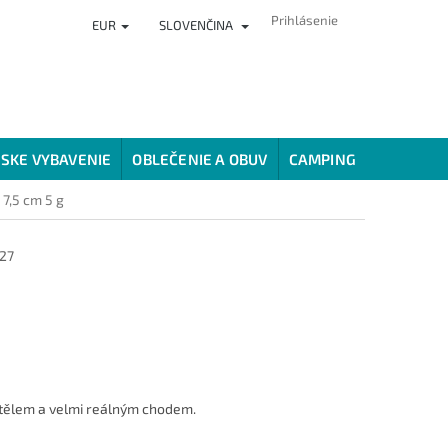
Prihlásenie
EUR
SLOVENČINA
ČLÁNKY
PREDAJŇA
HODNOTENIE OBCHODU
VERNOSTNÝ
SKE VYBAVENIE
OBLEČENIE A OBUV
CAMPING
SPÔSOBY
7,5 cm 5 g
27
 tělem a velmi reálným chodem.