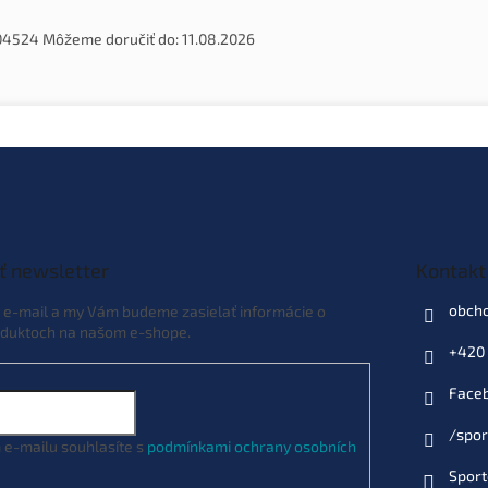
04524
Môžeme doručiť do:
11.08.2026
ť newsletter
Kontakt
obch
j e-mail a my Vám budeme zasielať informácie o
duktoch na našom e-shope.
+420 
Face
/spor
 e-mailu souhlasíte s
podmínkami ochrany osobních
Sport