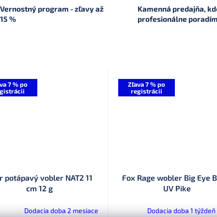
Vernostný program - zľavy až
Kamenná predajňa, kde
15 %
profesionálne poradí
va 7 % po
Zľava 7 % po
gistrácii
registrácii
r potápavý vobler NAT2 11
Fox Rage wobler Big Eye 
cm 12 g
UV Pike
Dodacia doba 2 mesiace
Dodacia doba 1 týždeň