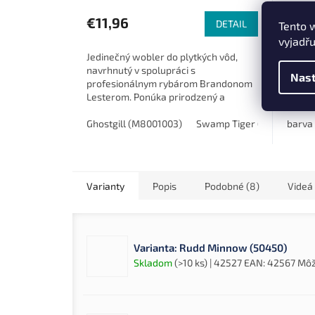
€11,96
€7,1
DETAIL
Tento 
vyjadřu
Jedinečný wobler do plytkých vôd,
Behr p
navrhnutý v spolupráci s
g je k
Nast
profesionálnym rybárom Brandonom
úspešn
Lesterom. Ponúka prirodzený a
realis
agresívny chod, dlhé hody a isté
aktívn
vedenie aj v blízkosti...
Ghostgill (M8001003)
Swamp Tiger (M8001008)
barva 
Varianty
Popis
Podobné (8)
Videá 
Varianta: Rudd Minnow (50450)
Skladom
(>10 ks)
| 42527
EAN:
42567
Môž