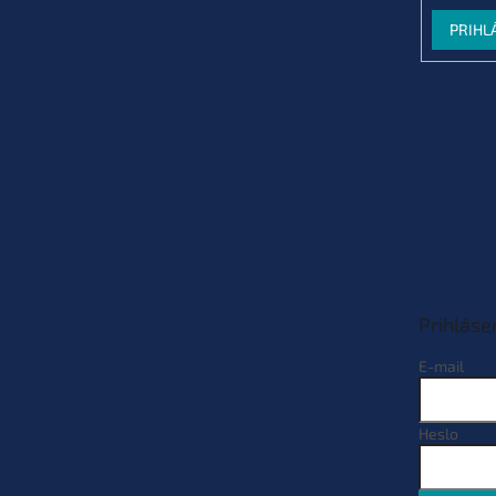
PRIHL
Prihláse
E-mail
Heslo