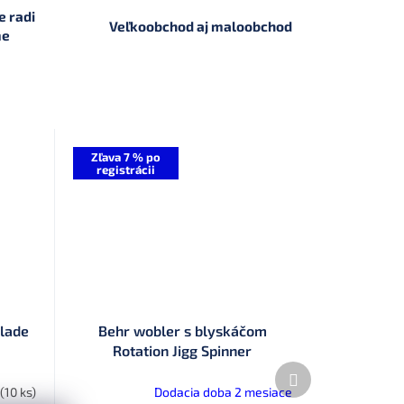
 radi
Veľkoobchod aj maloobchod
me
Zľava 7 % po
registrácii
Blade
Behr wobler s blyskáčom
Rotation Jigg Spinner
Ďalší
produkt
(10 ks)
Dodacia doba 2 mesiace