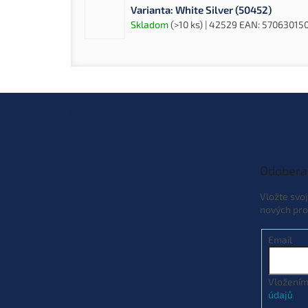
Varianta: White Silver (50452)
Skladom
(>10 ks)
| 42529
EAN:
57063015
Z
á
p
ä
t
Odobera
i
e
Vložte svo
nových pro
Email
Vložením
údajů