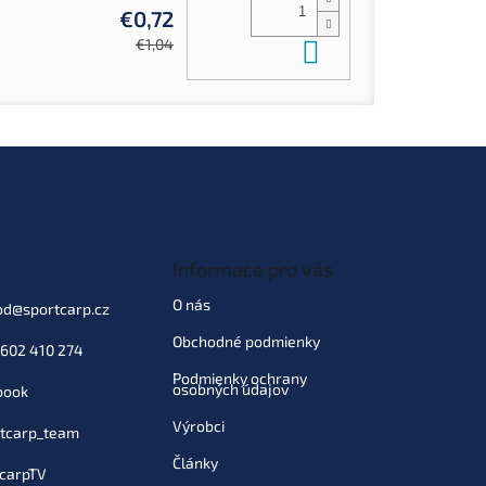
€0,72
Do košíka
€1,04
Informace pro vás
O nás
od
@
sportcarp.cz
Obchodné podmienky
602 410 274
Podmienky ochrany
osobných údajov
book
Výrobci
tcarp_team
Články
carpTV