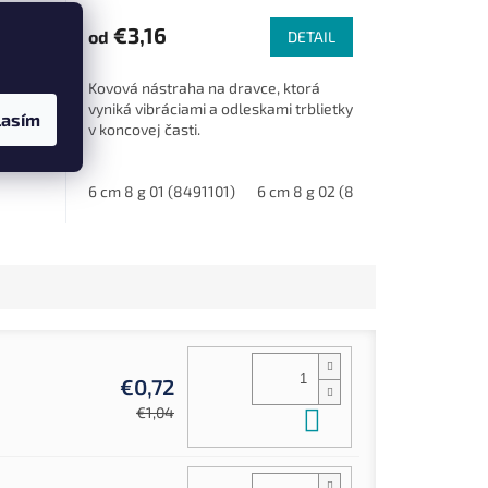
€3,16
od
TAIL
DETAIL
u
 UV
Kovová nástraha na dravce, ktorá
v šťúk
vyniká vibráciami a odleskami trblietky
lasím
ný
v koncovej časti.
 a
é...
 (7980504)
6 cm 8 g 01 (8491101)
barva 05 (7980505)
6 cm 8 g 02 (8491102)
6,3 cm 1
€0,72
Do košíka
€1,04