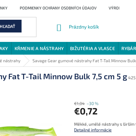
ENKY
PODMIENKY OCHRANY OSOBNÝCH ÚDAJOV
VÝROBCI
NÁKUPNÝ
HĽADAŤ
Prázdny košík
KOŠÍK
JAKY
KŔMENIE A NÁSTRAHY
BIŽUTÉRIA A VLASCE
RYBÁR
 nástrahy
Savage Gear gumové nástrahy Fat T-Tail Minnow Bulk 
 Fat T-Tail Minnow Bulk 7,5 cm 5 g
425
€1,04
–30 %
€0,72
Jednotková
Měkké, umělé nástrahy s širším
cena:
Detailné informácie