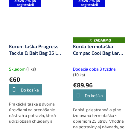
Zľava 7 % po
Zľava 7 % po
registrácii
registrácii
Z
ZADARMO
A
Korum taška Progress
Korda termotaška
D
Tackle & Bait Bag 35 l
Compac Cool Bag Large
A
R
(K0290104)
(KLUG38)
M
O
Skladom
(1 ks)
Dodacia doba 3 týždne
(10 ks)
€60
€89,96
Do košíka
Do košíka
Praktická taška s dvoma
úrovňami na prenášanie
Ľahká, priestranná a plne
nástrah a potravín, ktorá
izolovaná termotaška s
udrží obsah chladený a
objemom 25 litrov. Vhodná
dobre organizovaný počas
na potraviny aj návnady, so
celej výpravy.
zosilneným dnom,