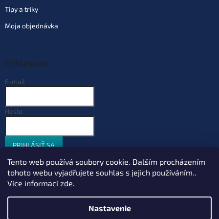
Tipy a triky
Moja objednávka
Prihlásenie
E-mail
Heslo
PRIHLÁSIŤ SA
Nová registrácia
Zabudnuté heslo
Tento web používá soubory cookie. Dalším procházením
tohoto webu vyjadřujete souhlas s jejich používáním..
Více informací
zde
.
Vytvoril Shoptet
Nastavenie