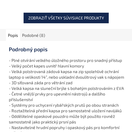
vodoodolným materiálom,
3 vreckami a dvomi
chladiacimi...
ZOBRAZIŤ VŠETKY SÚVISIACE PRODUKTY
Popis
Podobné (8)
Podrobný popis
- Plné otvírání velkého úložného prostoru pro snadný přístup
- Velký počet kapes uvnitř hlavní komory
- Velká polstrovaná zádová kapsa na zip spolehlivě ochrání
laptop o velikosti 14”, nebo uskladní dvoulitrový vak s nápojem
- 3D síťovaná záda pro větrání zad
- Velká kapsa na sluneční brýle s bohatým polstrováním z EVA
- Četné vnější prvky pro upevnění nástrojů a dalšího
příslušenství
- Systémy pro uchycení rybářských prutů po obou stranách
- Roztažitelná přední kapsa pro samostatné uložení navijáků
- Oddělitelné opaskové pouzdro může být použito rovněž
samostatně jako praktický prsní pás
- Nastavitelné hrudní popruhy i opaskový pás pro komfortní