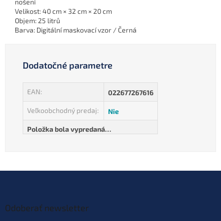
nošení
Velikost: 40 cm × 32 cm × 20 cm
Objem: 25 litrů
Barva: Digitální maskovací vzor / Černá
Dodatočné parametre
EAN
:
022677267616
Veľkoobchodný predaj
:
Nie
Položka bola vypredaná…
Z
á
p
ä
Odoberať newsletter
t