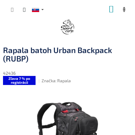
Prejsť
NÁKUP
na
obsah
KOŠÍK
Rapala batoh Urban Backpack
(RUBP)
42436
Zľava 7 % po
Značka:
Rapala
registrácii