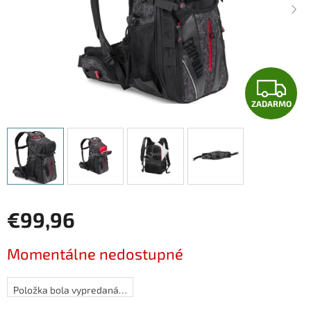
Z
ZADARMO
A
D
A
R
€99,96
M
Jednotková
Momentálne nedostupné
O
cena:
Položka bola vypredaná…