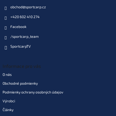
Do košíka
obchod
@
sportcarp.cz
+420 602 410 274
Varianta: vel. 4 bal. 17 ks
Dodacia doba 4 dni
(10 ks)
| 78566
Facebook
€2,76
EAN:
4953873051364
Môžeme doručiť do:
18.08.2026
/sportcarp_team
SportcarpTV
Do košíka
Varianta: vel. 5 bal. 17 ks
Informace pro vás
Dodacia doba 4 dni
(10 ks)
| 78567
€2,76
EAN:
4953873051357
O nás
Môžeme doručiť do:
18.08.2026
Obchodné podmienky
Podmienky ochrany osobných údajov
Do košíka
Výrobci
Varianta: vel. 7 bal. 17 ks
Články
Skladom
(>10 ks)
| 78569