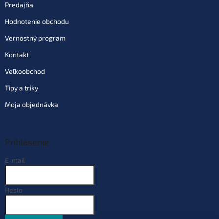
€2,76
Predajňa
EAN:
4953873051333
Môžeme doručiť do:
12.08.2026
Hodnotenie obchodu
Vernostný program
Do košíka
Kontakt
Varianta: vel. 2/0 bal. 12 ks
Veľkoobchod
Dodacia doba 4 dni
(10 ks)
| 78571
€2,76
Tipy a triky
EAN:
4953873051418
Môžeme doručiť do:
18.08.2026
Moja objednávka
Do košíka
Prihlásenie
Varianta: vel. 3/0 bal. 11 ks
E-mail
Dodacia doba 4 dni
(10 ks)
| 78572
€2,76
EAN:
4953873051425
Môžeme doručiť do:
18.08.2026
Heslo
Do košíka