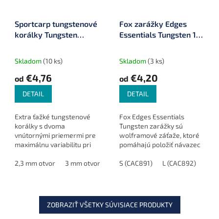
Sportcarp tungstenové
Fox zarážky Edges
korálky Tungsten
Essentials Tungsten 10
Beads 6 mm 10 ks
ks
Skladom
(10 ks)
Skladom
(3 ks)
€4,76
€4,20
od
od
DETAIL
DETAIL
Extra ťažké tungstenové
Fox Edges Essentials
korálky s dvoma
Tungsten zarážky sú
vnútornými priemermi pre
wolframové záťaže, ktoré
maximálnu variabilitu pri
pomáhajú položiť návazec
tvorbe montáží. Ideálne
alebo kmeňový vlasec na
pre helikoptérové systémy,
2,3 mm otvor
3 mm otvor
dno. Sú dostupné v rôznych
S (CAC891)
L (CAC892)
Chod Rig a kombináciu s
veľkostiach Standard a
olovami...
Large a...
ZOBRAZIŤ VŠETKY SÚVISIACE PRODUKTY