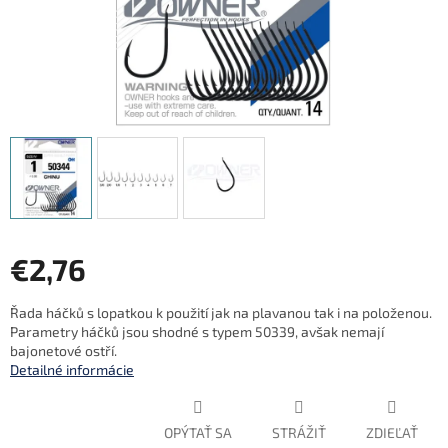
€2,76
Jednotková
Řada háčků s lopatkou k použití jak na plavanou tak i na položenou.
cena:
Parametry háčků jsou shodné s typem 50339, avšak nemají
bajonetové ostří.
Detailné informácie
OPÝTAŤ SA
STRÁŽIŤ
ZDIEĽAŤ