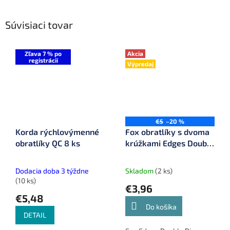
Súvisiaci tovar
Zľava 7 % po
Akcia
registrácii
Výpredaj
€5
–20 %
Korda rýchlovýmenné
Fox obratlíky s dvoma
obratlíky QC 8 ks
krúžkami Edges Double
Ring Swivel veľ. 7
(CAC495)
Dodacia doba 3 týždne
Skladom
(2 ks)
(10 ks)
€3,96
€5,48
Do košíka
DETAIL