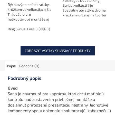
Fox Edges Double Ring
Rýchlovýmenné obratlíky s
Swivel veľkosti 7 je
krúžkom vo veľkostiach 8 a
špeciálny obratlík s dvoma
11. Ideálne pre
krúžkami určený na tvorbu
helikoptérové montáže aj
únikových montáží s inline
kombinované náväzce.
olovom. Umožňuje
Matný povrch minimalizuje
Ring Swivels vel. 8 (KQR8)
bezpečné odpadnutie
odlesk a zvyšuje
olova po zábere,...
nenápadnosť montáže.
ZOBRAZIŤ VŠETKY SÚVISIACE PRODUKTY
Popis
Podobné (8)
Podrobný popis
Úvod
Sada je navrhnutá pre kaprárov, ktorí chcú mať plnú
kontrolu nad zostavením priebežnej montáže a
dosiahnuť prirodzenú prezentáciu nástrahy. Jednotlivé
komponenty spolu dokonale spolupracujú, zabezpečujú