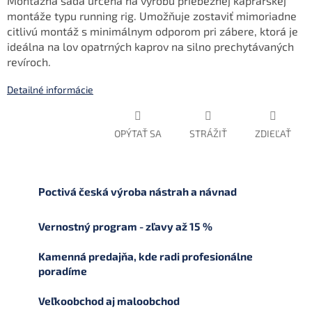
Montážna sada určená na výrobu priebežnej kaprárskej
montáže typu running rig. Umožňuje zostaviť mimoriadne
citlivú montáž s minimálnym odporom pri zábere, ktorá je
ideálna na lov opatrných kaprov na silno prechytávaných
revíroch.
Detailné informácie
OPÝTAŤ SA
STRÁŽIŤ
ZDIEĽAŤ
Poctivá česká výroba nástrah a návnad
Vernostný program - zľavy až 15 %
Kamenná predajňa, kde radi profesionálne
poradíme
Veľkoobchod aj maloobchod