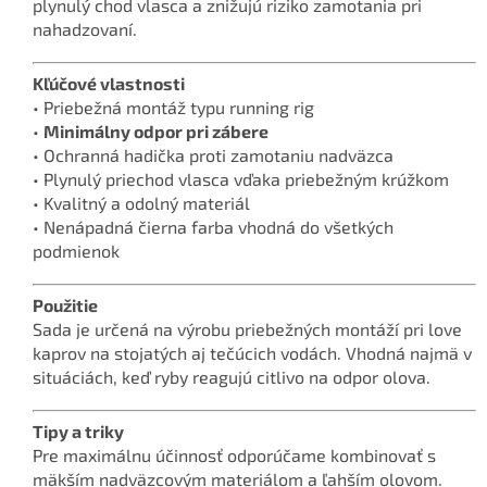
plynulý chod vlasca a znižujú riziko zamotania pri
nahadzovaní.
Kľúčové vlastnosti
• Priebežná montáž typu running rig
•
Minimálny odpor pri zábere
• Ochranná hadička proti zamotaniu nadväzca
• Plynulý priechod vlasca vďaka priebežným krúžkom
• Kvalitný a odolný materiál
• Nenápadná čierna farba vhodná do všetkých
podmienok
Použitie
Sada je určená na výrobu priebežných montáží pri love
kaprov na stojatých aj tečúcich vodách. Vhodná najmä v
situáciách, keď ryby reagujú citlivo na odpor olova.
Tipy a triky
Pre maximálnu účinnosť odporúčame kombinovať s
mäkším nadväzcovým materiálom a ľahším olovom.