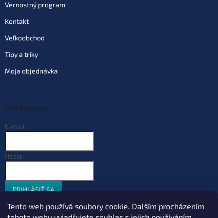
Vernostný program
Kontakt
Veľkoobchod
Tipy a triky
Moja objednávka
Prihlásenie
E-mail
Heslo
PRIHLÁSIŤ SA
Nová registrácia
Zabudnuté heslo
Tento web používá soubory cookie. Dalším procházením
tohoto webu vyjadřujete souhlas s jejich používáním..