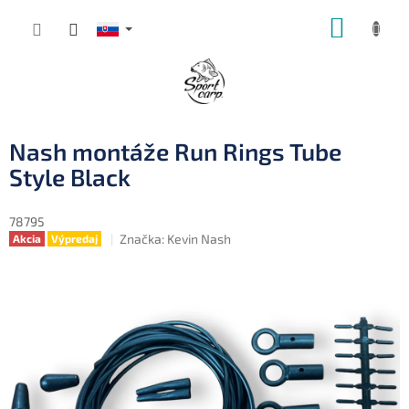
Prejsť
NÁKUP
na
obsah
KOŠÍK
Nash montáže Run Rings Tube
Style Black
78795
Značka:
Kevin Nash
Akcia
Výpredaj