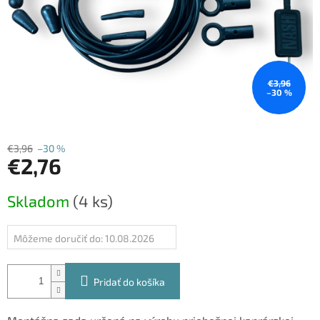
€3,96
–30 %
€3,96
–30 %
€2,76
Jednotková
Skladom
(4 ks)
cena:
Môžeme doručiť do:
10.08.2026
Pridať do košíka