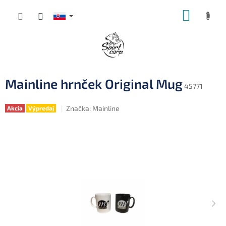
Prejsť
NÁKUP
na
obsah
KOŠÍK
Mainline hrnček Original Mug
45771
Značka:
Mainline
Akcia
Výpredaj