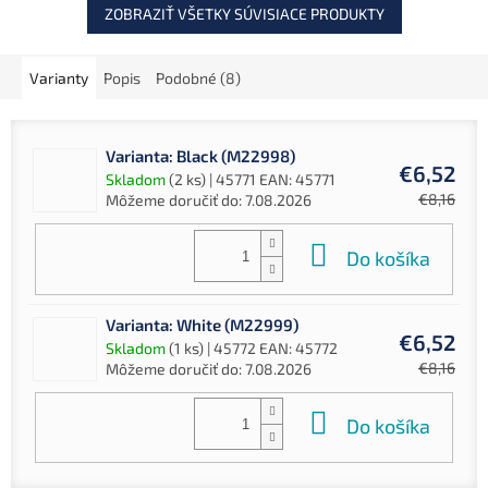
prípravu jedál počas...
ZOBRAZIŤ VŠETKY SÚVISIACE PRODUKTY
Varianty
Popis
Podobné (8)
Varianta: Black (M22998)
€6,52
Skladom
(2 ks)
| 45771
EAN:
45771
€8,16
Môžeme doručiť do:
7.08.2026
Do košíka
Varianta: White (M22999)
€6,52
Skladom
(1 ks)
| 45772
EAN:
45772
€8,16
Môžeme doručiť do:
7.08.2026
Do košíka