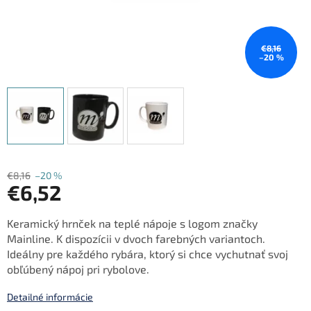
€8,16
–20 %
€8,16
–20 %
€6,52
Jednotková
Keramický hrnček na teplé nápoje s logom značky
cena:
Mainline. K dispozícii v dvoch farebných variantoch.
Ideálny pre každého rybára, ktorý si chce vychutnať svoj
obľúbený nápoj pri rybolove.
Detailné informácie