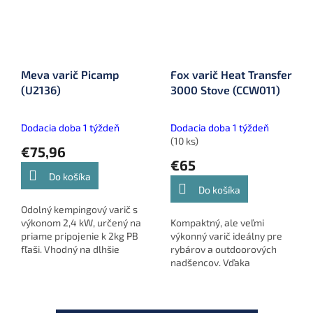
Meva varič Picamp
Fox varič Heat Transfer
(U2136)
3000 Stove (CCW011)
Dodacia doba 1 týždeň
Dodacia doba 1 týždeň
(10 ks)
€75,96
€65
Do košíka
Do košíka
Odolný kempingový varič s
výkonom 2,4 kW, určený na
Kompaktný, ale veľmi
priame pripojenie k 2kg PB
výkonný varič ideálny pre
fľaši. Vhodný na dlhšie
rybárov a outdoorových
varenie v kempe aj pri
nadšencov. Vďaka
vode. Výdrž až 10 h,
nastaviteľnej kontrole
spotreba 200 g/h.
plameňa a piezo
zapaľovaniu je ideálny na