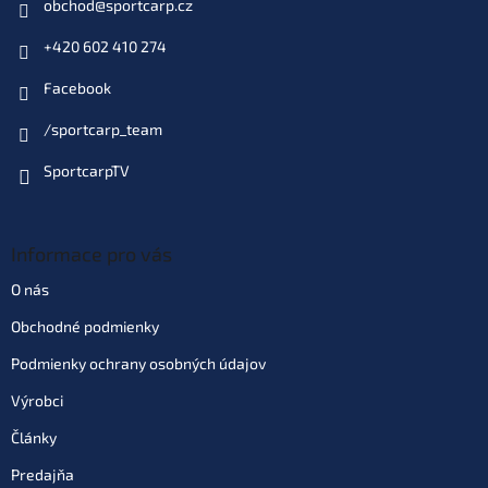
obchod
@
sportcarp.cz
+420 602 410 274
Facebook
/sportcarp_team
SportcarpTV
Informace pro vás
O nás
Obchodné podmienky
Podmienky ochrany osobných údajov
Výrobci
Články
Predajňa