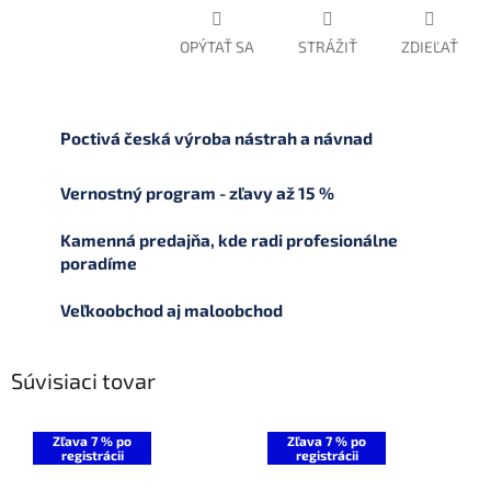
OPÝTAŤ SA
STRÁŽIŤ
ZDIEĽAŤ
Poctivá česká výroba nástrah a návnad
Vernostný program - zľavy až 15 %
Kamenná predajňa, kde radi profesionálne
poradíme
Veľkoobchod aj maloobchod
Súvisiaci tovar
Zľava 7 % po
Zľava 7 % po
registrácii
registrácii