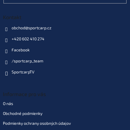
€50
43117
EAN:
5060461121787
Môžeme doručiť do:
8.09.2026
Kontakt
Do košíka
obchod
@
sportcarp.cz
+420 602 410 274
Velikost: XXXL (KCL192)
Dodacia doba 3 týždne
(10 ks)
|
Facebook
€50
43118
EAN:
5060461121794
Môžeme doručiť do:
8.09.2026
/sportcarp_team
SportcarpTV
Do košíka
Informace pro vás
O nás
Obchodné podmienky
Podmienky ochrany osobných údajov