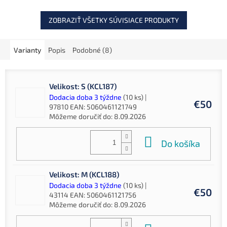
ZOBRAZIŤ VŠETKY SÚVISIACE PRODUKTY
Varianty
Popis
Podobné (8)
Velikost: S (KCL187)
Dodacia doba 3 týždne
(10 ks)
|
€50
97810
EAN:
5060461121749
Môžeme doručiť do:
8.09.2026
Do košíka
Velikost: M (KCL188)
Dodacia doba 3 týždne
(10 ks)
|
€50
43114
EAN:
5060461121756
Môžeme doručiť do:
8.09.2026