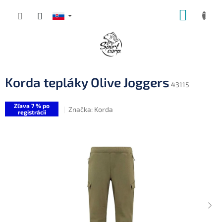
Prejsť
NÁKUP
na
obsah
KOŠÍK
Korda tepláky Olive Joggers
43115
Zľava 7 % po
Značka:
Korda
registrácii