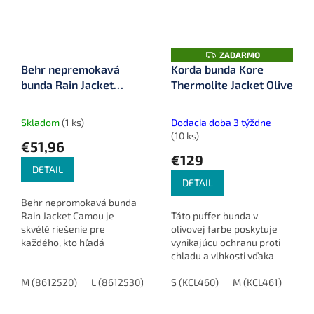
Z
ZADARMO
A
Behr nepremokavá
Korda bunda Kore
D
bunda Rain Jacket
Thermolite Jacket Olive
A
R
Camou
M
O
Skladom
(1 ks)
Dodacia doba 3 týždne
(10 ks)
€51,96
€129
DETAIL
DETAIL
Behr nepromokavá bunda
Rain Jacket Camou je
Táto puffer bunda v
skvélé riešenie pre
olivovej farbe poskytuje
každého, kto hľadá
vynikajúcu ochranu proti
spoľahlivú ochranu pred
chladu a vlhkosti vďaka
dažďom pri rybolove alebo
technológii THERMOLITE®.
iných vonkajších aktivitách.
M (8612520)
L (8612530)
XL (8612540)
Je ideálna pre všetkých,
S (KCL460)
XXL (8612550)
M (KCL461)
L (
Bunda je...
ktorí hľadajú kombináciu
tepla,...