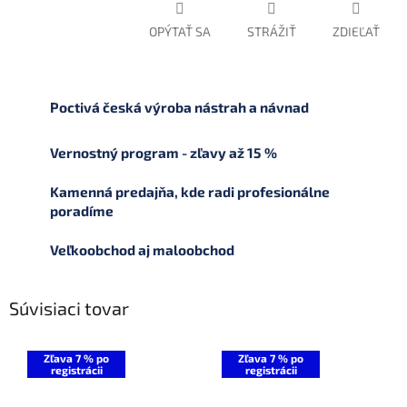
OPÝTAŤ SA
STRÁŽIŤ
ZDIEĽAŤ
Poctivá česká výroba nástrah a návnad
Vernostný program - zľavy až 15 %
Kamenná predajňa, kde radi profesionálne
poradíme
Veľkoobchod aj maloobchod
Súvisiaci tovar
Zľava 7 % po
Zľava 7 % po
registrácii
registrácii