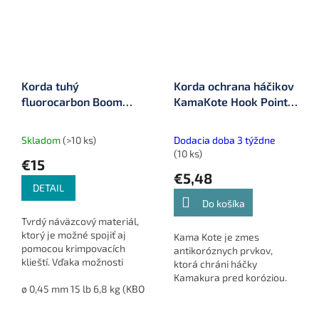
Korda tuhý
Korda ochrana háčikov
fluorocarbon Boom
KamaKote Hook Point
Fluorocarbon 15 m
Compound (KAM27)
Skladom
(>10 ks)
Dodacia doba 3 týždne
(10 ks)
€15
€5,48
DETAIL
Do košíka
Tvrdý náväzcový materiál,
ktorý je možné spojiť aj
Kama Kote je zmes
pomocou krimpovacích
antikoróznych prvkov,
klieští. Vďaka možnosti
ktorá chráni háčky
krimpovania ponúka nové
Kamakura pred koróziou.
možnosti pri tvorbe
ø 0,45 mm 15 lb 6,8 kg (KBOOM45)
ø 0,50 mm 20 lb 9,1 kg (KBO
Tento malý doplnok
náväzcov z fluorocarbonu.
zabezpečí, že háčky
Zelená...
zostanú stále perfektne