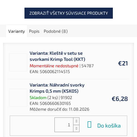
ostré a funkčné počas...
ZOBRAZIŤ VŠETKY SÚVISIACE PRODUKTY
Varianty
Popis
Podobné (8)
Varianta: Kleště v setu se
svorkami Krimp Tool (KKT)
€21
Momentálne nedostupné
| 54787
EAN:
5060062114515
Varianta: Náhradní svorky
Krimps 0,5 mm (KSK05)
Skladom
(2 ks)
| 91902
€6,28
EAN:
5060660630165
Môžeme doručiť do:
11.08.2026
Do košíka