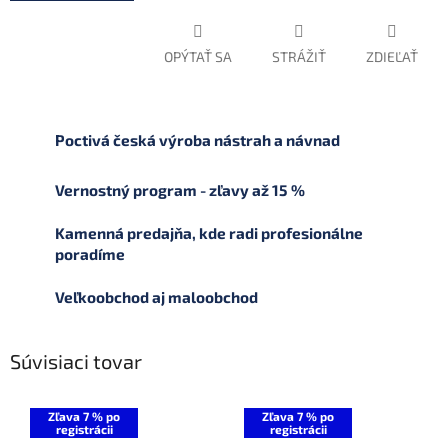
OPÝTAŤ SA
STRÁŽIŤ
ZDIEĽAŤ
Poctivá česká výroba nástrah a návnad
Vernostný program - zľavy až 15 %
Kamenná predajňa, kde radi profesionálne
poradíme
Veľkoobchod aj maloobchod
Súvisiaci tovar
Zľava 7 % po
Zľava 7 % po
registrácii
registrácii