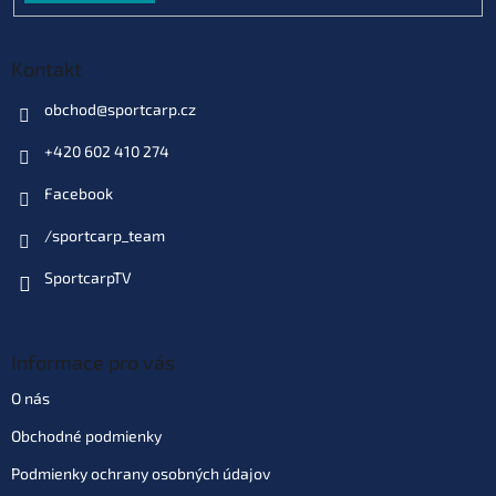
Kontakt
obchod
@
sportcarp.cz
+420 602 410 274
Facebook
/sportcarp_team
SportcarpTV
Informace pro vás
O nás
Obchodné podmienky
Podmienky ochrany osobných údajov