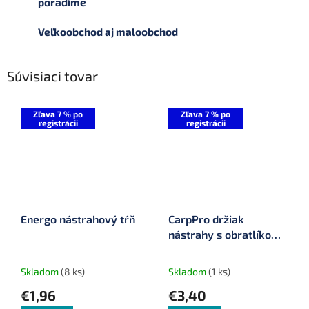
poradíme
Veľkoobchod aj maloobchod
Súvisiaci tovar
Zľava 7 % po
Zľava 7 % po
registrácii
registrácii
Energo nástrahový tŕň
CarpPro držiak
nástrahy s obratlíkom
a krúžkom 10 ks
Skladom
(8 ks)
Skladom
(1 ks)
€1,96
€3,40