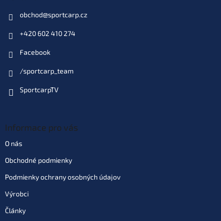
obchod
@
sportcarp.cz
+420 602 410 274
Facebook
/sportcarp_team
SportcarpTV
Informace pro vás
O nás
Obchodné podmienky
Podmienky ochrany osobných údajov
Výrobci
Články