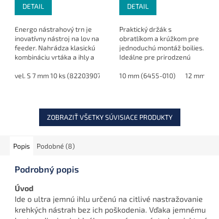
DETAIL
DETAIL
Energo nástrahový trn je
Praktický držák s
inovatívny nástroj na lov na
obratlíkom a krúžkom pre
feeder. Nahrádza klasickú
jednoduchú montáž boilies.
kombináciu vrtáka a ihly a
Ideálne pre prirodzenú
umožňuje ľahké nasadenie
prezentáciu nástrahy.
pelet alebo boilie na háčik.
vel. S 7 mm 10 ks (82203907)
vel. M 10 mm 8 ks (82203910)
10 mm (6455-010)
12 mm (64
v
Drážky na stopke...
ZOBRAZIŤ VŠETKY SÚVISIACE PRODUKTY
Popis
Podobné (8)
Podrobný popis
Úvod
Ide o ultra jemnú ihlu určenú na citlivé nastražovanie
krehkých nástrah bez ich poškodenia. Vďaka jemnému