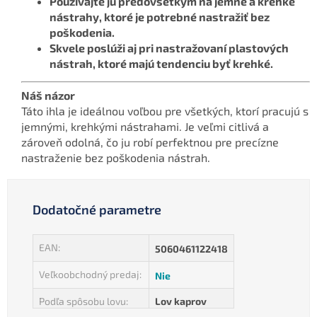
Používajte ju predovšetkým na jemné a krehké
nástrahy, ktoré je potrebné nastražiť bez
poškodenia.
Skvele poslúži aj pri nastražovaní plastových
nástrah, ktoré majú tendenciu byť krehké.
Náš názor
Táto ihla je ideálnou voľbou pre všetkých, ktorí pracujú s
jemnými, krehkými nástrahami. Je veľmi citlivá a
zároveň odolná, čo ju robí perfektnou pre precízne
nastraženie bez poškodenia nástrah.
Dodatočné parametre
EAN
:
5060461122418
Veľkoobchodný predaj
:
Nie
Podľa spôsobu lovu
:
Lov kaprov