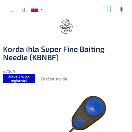
Prejsť
NÁKUP
na
obsah
KOŠÍK
Korda ihla Super Fine Baiting
Needle (KBNBF)
47049
Zľava 7 % po
Značka:
Korda
registrácii