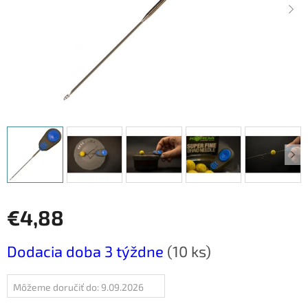
€4,88
Jednotková
Dodacia doba 3 týždne
(10 ks)
cena:
Môžeme doručiť do:
9.09.2026