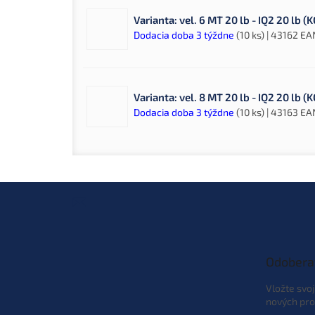
Varianta: vel. 6 MT 20 lb - IQ2 20 lb 
Dodacia doba 3 týždne
(10 ks)
| 43162
EA
Varianta: vel. 8 MT 20 lb - IQ2 20 lb 
Dodacia doba 3 týždne
(10 ks)
| 43163
EA
Z
á
p
ä
t
Odobera
i
e
Vložte svo
nových pro