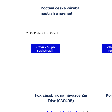
Poctivá česká výroba
nástrah a návnad
Súvisiaci tovar
Zľava 7 % po
Zľa
registrácii
re
Fox zásobník na náväzce Zig
Ko
Disc (CAC498)