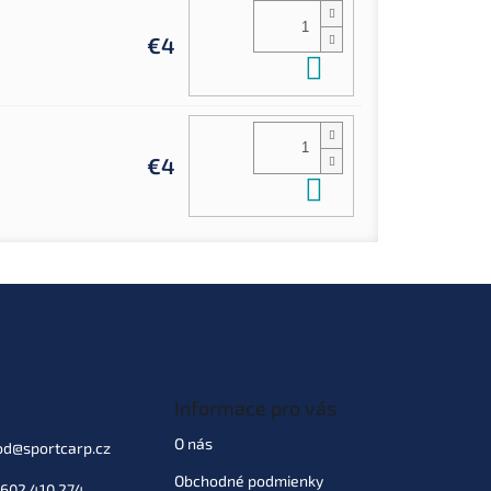
€4
Do košíka
€4
Do košíka
Informace pro vás
O nás
od
@
sportcarp.cz
Obchodné podmienky
602 410 274