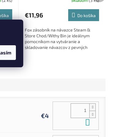
m
(2 ks)
Skladom
(3 ks)
€11,96
ošíka
Do košíka
a
Fox zásobník na návazce Steam &
u
Store Chod/Withy Bin je ideálnym
hová
pomocníkom na vytváranie a
taniu.
skladovanie návazcov z pevných
lasím
vých
materiálov. Tento praktický zásobník
umožňuje...
€4
Do košíka