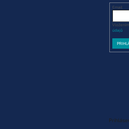
Email
Vložením
údajů
PRIHL
Prihláse