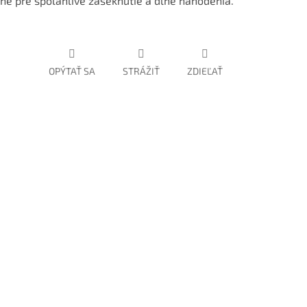
lne pre spoľahlivé zaseknutie a dlhé nahodenia.
OPÝTAŤ SA
STRÁŽIŤ
ZDIEĽAŤ