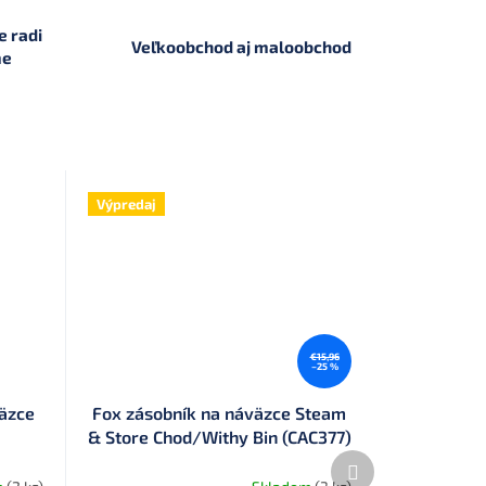
 radi
Veľkoobchod aj maloobchod
me
Výpredaj
€15,96
–25 %
väzce
Fox zásobník na náväzce Steam
& Store Chod/Withy Bin (CAC377)
Ďalší
produkt