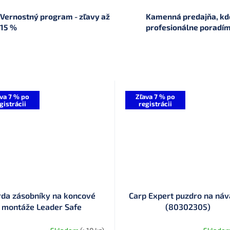
Vernostný program - zľavy až
Kamenná predajňa, kde
15 %
profesionálne poradí
va 7 % po
Zľava 7 % po
gistrácii
registrácii
rda zásobníky na koncové
Carp Expert puzdro na ná
montáže Leader Safe
(80302305)