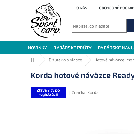
Prejsť
O NÁS
OBCHODNÉ PODMI
na
obsah
NOVINKY
RYBÁRSKE PRÚTY
RYBÁRSKE NAVI
Domov
Bižutéria a vlasce
Hotové náväzce, mo
Korda hotové náväzce Ready
Zľava 7 % po
Značka:
Korda
registrácii