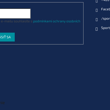
Face
/spor
 e-mailu souhlasíte s
podmínkami ochrany osobních
Sport
ÁSIŤ SA
nie