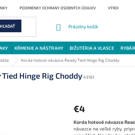
ENKY
PODMIENKY OCHRANY OSOBNÝCH ÚDAJOV
VÝROBCI
NÁKUPNÝ
HĽADAŤ
Prázdny košík
KOŠÍK
JAKY
KŔMENIE A NÁSTRAHY
BIŽUTÉRIA A VLASCE
RYBÁR
ntáže
Korda hotové náväzce Ready Tied Hinge Rig Choddy
 Tied Hinge Rig Choddy
43161
€4
Jednotková
Korda hotové návazce Read
cena:
návazce na veľké ryby, prip