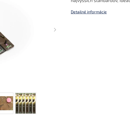
najvyšších štandardov, ideá
Detailné informácie