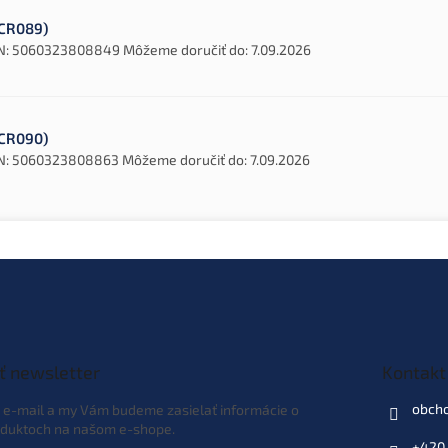
(KCR089)
N:
5060323808849
Môžeme doručiť do:
7.09.2026
(KCR090)
N:
5060323808863
Môžeme doručiť do:
7.09.2026
ť newsletter
Kontakt
obch
j e-mail a my Vám budeme zasielať informácie o
duktoch na našom e-shope.
+420 