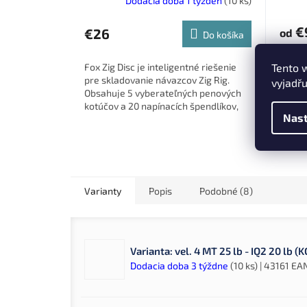
Dodacia doba 1 týždeň
(10 ks)
€
€26
od
Do košíka
Zásob
Fox Zig Disc je inteligentné riešenie
Tento 
oloven
pre skladovanie návazcov Zig Rig.
vyjadřu
Menši
Obsahuje 5 vyberateľných penových
väčšia
kotúčov a 20 napínacích špendlíkov,
bezpe
Nast
ktoré uľahčujú organizáciu a...
Montá
Small
Varianty
Popis
Podobné (8)
Varianta: vel. 4 MT 25 lb - IQ2 20 lb 
Dodacia doba 3 týždne
(10 ks)
| 43161
EAN