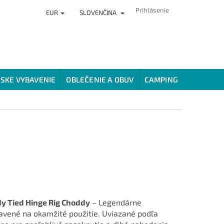
Prihlásenie
EUR
SLOVENČINA
ČLÁNKY
PREDAJŇA
HODNOTENIE OBCHODU
VERNOSTNÝ
SKE VYBAVENIE
OBLEČENIE A OBUV
CAMPING
SPÔSOBY
y Tied Hinge Rig Choddy
– Legendárne
ravené na okamžité použitie. Uviazané podľa