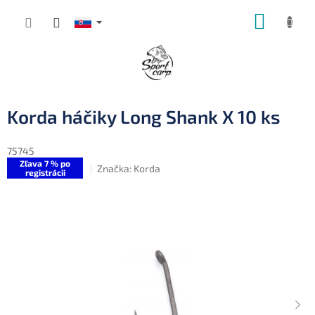
Prejsť
NÁKUP
na
obsah
KOŠÍK
Korda háčiky Long Shank X 10 ks
75745
Zľava 7 % po
Značka:
Korda
registrácii