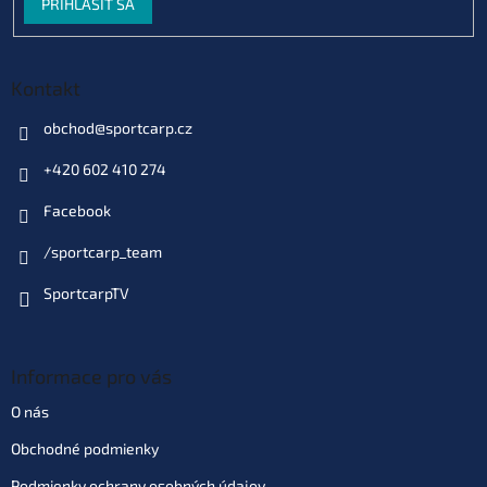
PRIHLÁSIŤ SA
Skladom
(>10 ks)
| 76193
€7
EAN:
5060062110197
Môžeme doručiť do:
7.08.2026
Kontakt
Do košíka
obchod
@
sportcarp.cz
+420 602 410 274
Varianta: vel. 10 (KLSX10)
Dodacia doba 3 týždne
(10 ks)
|
Facebook
€7
77022
EAN:
5060062110203
Môžeme doručiť do:
7.09.2026
/sportcarp_team
SportcarpTV
Do košíka
Informace pro vás
O nás
Obchodné podmienky
Podmienky ochrany osobných údajov