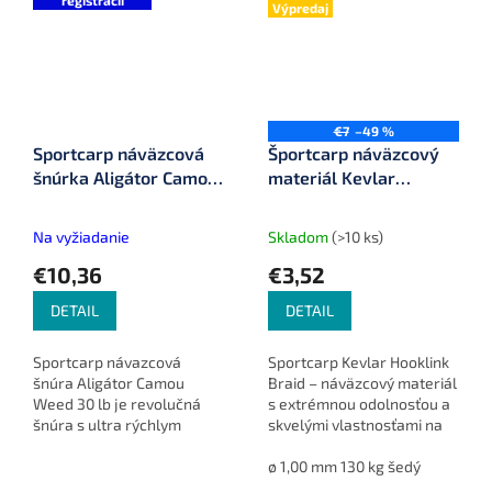
registrácii
Výpredaj
€7
–49 %
Sportcarp náväzcová
Športcarp náväzcový
šnúrka Aligátor Camou
materiál Kevlar
Weed 30 lb
Hooklink Braid 10 m
Na vyžiadanie
Skladom
(>10 ks)
€10,36
€3,52
DETAIL
DETAIL
Sportcarp návazcová
Sportcarp Kevlar Hooklink
šnúra Aligátor Camou
Braid – náväzcový materiál
Weed 30 lb je revolučná
s extrémnou odolnosťou a
šnúra s ultra rýchlym
skvelými vlastnosťami na
potápaním a dokonalým
výrobu vlastných montáží.
kopírovaním dna. Jej camou
ø 1,00 mm 130 kg šedý
weed kamufláž ju robí