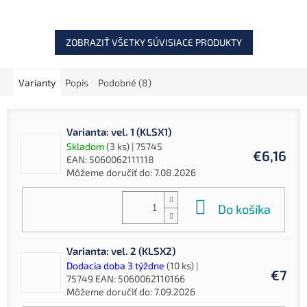
takmer neviditeľnou...
ZOBRAZIŤ VŠETKY SÚVISIACE PRODUKTY
Varianty
Popis
Podobné (8)
Varianta: vel. 1 (KLSX1)
Skladom
(3 ks)
| 75745
€6,16
EAN:
5060062111118
Môžeme doručiť do:
7.08.2026
Do košíka
Varianta: vel. 2 (KLSX2)
Dodacia doba 3 týždne
(10 ks)
|
€7
75749
EAN:
5060062110166
Môžeme doručiť do:
7.09.2026