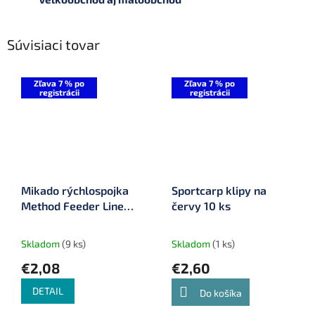
Súvisiaci tovar
Zľava 7 % po
Zľava 7 % po
registrácii
registrácii
Mikado rýchlospojka
Sportcarp klipy na
Method Feeder Line
červy 10 ks
Connector 6 ks
Skladom
(9 ks)
Skladom
(1 ks)
€2,08
€2,60
DETAIL
Do košíka