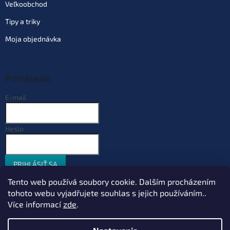
Veľkoobchod
Tipy a triky
Moja objednávka
Prihlásenie
E-mail
Heslo
PRIHLÁSIŤ SA
Nová registrácia
Zabudnuté heslo
Tento web používá soubory cookie. Dalším procházením
tohoto webu vyjadřujete souhlas s jejich používáním..
Více informací
zde
.
Vytvoril Shoptet