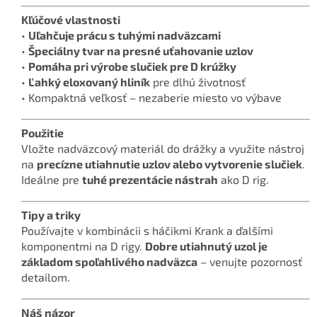
Kľúčové vlastnosti
•
Uľahčuje prácu s tuhými nadväzcami
•
Špeciálny tvar na presné uťahovanie uzlov
•
Pomáha pri výrobe slučiek pre D krúžky
•
Ľahký eloxovaný hliník
pre dlhú životnosť
• Kompaktná veľkosť – nezaberie miesto vo výbave
Použitie
Vložte nadväzcový materiál do drážky a využite nástroj
na
precízne utiahnutie uzlov alebo vytvorenie slučiek
.
Ideálne pre
tuhé prezentácie nástrah
ako D rig.
Tipy a triky
Používajte v kombinácii s háčikmi Krank a ďalšími
komponentmi na D rigy.
Dobre utiahnutý uzol je
základom spoľahlivého nadväzca
– venujte pozornosť
detailom.
Náš názor