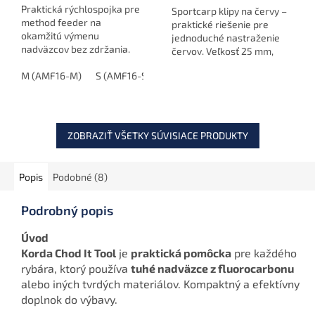
Praktická rýchlospojka pre
Sportcarp klipy na červy –
method feeder na
praktické riešenie pre
okamžitú výmenu
jednoduché nastraženie
nadväzcov bez zdržania.
červov. Veľkosť 25 mm,
balenie obsahuje 10 ks.
M (AMF16-M)
S (AMF16-S)
ZOBRAZIŤ VŠETKY SÚVISIACE PRODUKTY
Popis
Podobné (8)
Podrobný popis
Úvod
Korda Chod It Tool
je
praktická pomôcka
pre každého
rybára, ktorý používa
tuhé nadväzce z fluorocarbonu
alebo iných tvrdých materiálov. Kompaktný a efektívny
doplnok do výbavy.