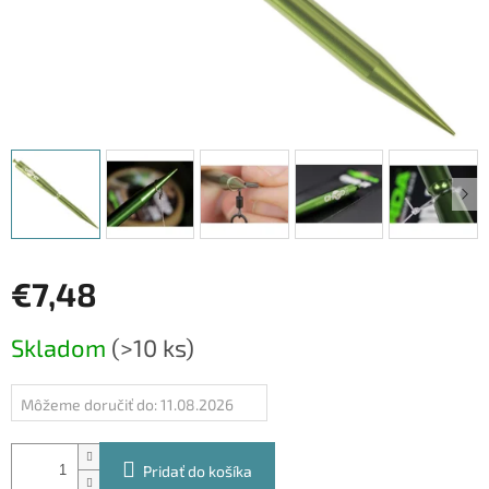
€7,48
Jednotková
Skladom
(>10 ks)
cena:
Môžeme doručiť do:
11.08.2026
Pridať do košíka