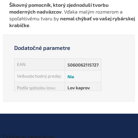
Šikovný pomocník, ktorý zjednoduší tvorbu
moderných nadväzcov
. Vďaka malým rozmerom a
spoľahlivému tvaru by
nemal chýbať vo vašej rybárskej
krabičke
.
Dodatočné parametre
EAN
:
5060062115727
Veľkoobchodný predaj
:
Nie
Podľa spôsobu lovu
:
Lov kaprov
Z
á
p
ä
Odoberať newsletter