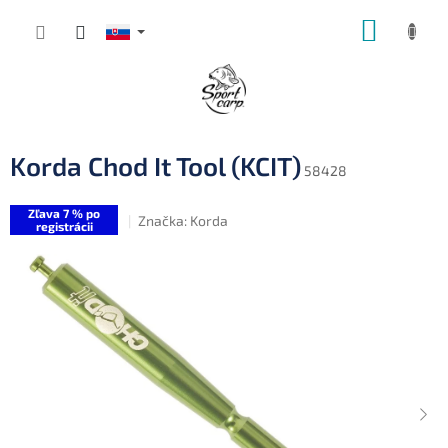
Prejsť
NÁKUP
na
obsah
KOŠÍK
Korda Chod It Tool (KCIT)
58428
Zľava 7 % po
Značka:
Korda
registrácii