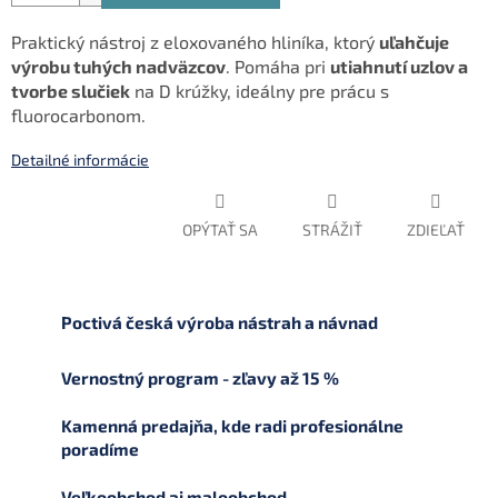
Praktický nástroj z eloxovaného hliníka, ktorý
uľahčuje
výrobu tuhých nadväzcov
. Pomáha pri
utiahnutí uzlov a
tvorbe slučiek
na D krúžky, ideálny pre prácu s
fluorocarbonom.
Detailné informácie
OPÝTAŤ SA
STRÁŽIŤ
ZDIEĽAŤ
Poctivá česká výroba nástrah a návnad
Vernostný program - zľavy až 15 %
Kamenná predajňa, kde radi profesionálne
poradíme
Veľkoobchod aj maloobchod