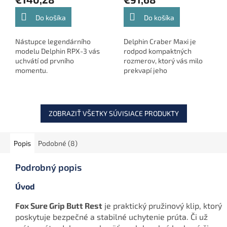
Do košíka
Do košíka
Nástupce legendárního
Delphin Craber Maxi je
modelu Delphin RPX-3 vás
rodpod kompaktných
uchvátí od prvního
rozmerov, ktorý vás milo
momentu.
prekvapí jeho
všetrannosťou.
ZOBRAZIŤ VŠETKY SÚVISIACE PRODUKTY
Popis
Podobné (8)
Podrobný popis
Úvod
Fox Sure Grip Butt Rest
je praktický pružinový klip, ktorý
poskytuje bezpečné a stabilné uchytenie prúta. Či už