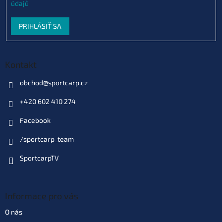
údajů
PRIHLÁSIŤ SA
Kontakt
obchod
@
sportcarp.cz
+420 602 410 274
Facebook
/sportcarp_team
SportcarpTV
Informace pro vás
O nás