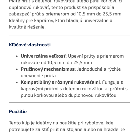
máte prút s delenou rukoväťou alebo plnú korkovú či
duplonovú rukoväť, tento produkt sa prispôsobí a
zabezpečí prút s priemerom od 10,5 mm do 25,5 mm.
Ideálny pre kaprárov, ktorí hľadajú univerzálne a
kvalitné riešenie.
Kľúčové vlastnosti
Univerzálna veľkosť
: Upevní prúty s priemerom
rukoväte od 10,5 mm do 25,5 mm
Pružinový mechanizmus
: Jednoduché a rýchle
upevnenie prúta
Kompatibilný s rôznymi rukoväťami
: Funguje s
kaprovými prútmi s delenou rukoväťou aj prútmi s
plnou korkovou alebo duplonovou rukoväťou
Použitie
Tento klip je ideálny na použitie pri rybolove, kde
potrebujete zaistiť prút na stojane alebo na hrazde. Je