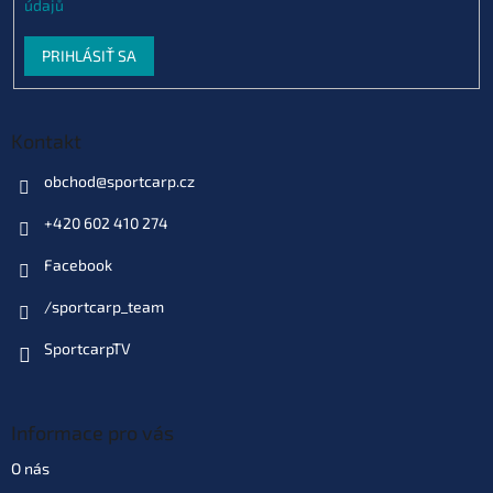
údajů
Varianta: vel. 8 (CHK187)
PRIHLÁSIŤ SA
Dodacia doba 6 týždňov
| 52433
€6
EAN:
5055350277805
Môžeme doručiť do:
9.10.2026
Kontakt
Do košíka
obchod
@
sportcarp.cz
+420 602 410 274
Varianta: vel. 6B (CHK188)
€4,80
Momentálne nedostupné
| 52434
Facebook
€6
EAN:
5055350277812
/sportcarp_team
SportcarpTV
Informace pro vás
O nás