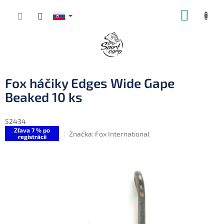
Prejsť
NÁKUP
na
obsah
KOŠÍK
Fox háčiky Edges Wide Gape
Beaked 10 ks
52434
Zľava 7 % po
Značka:
Fox International
registrácii