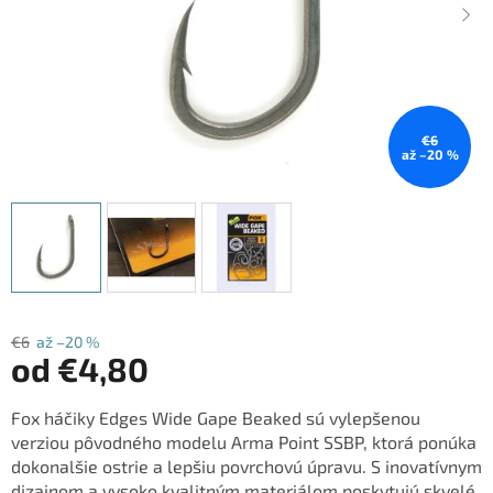
€6
až –20 %
€6
až –20 %
od
€4,80
Jednotková
Fox háčiky Edges Wide Gape Beaked sú vylepšenou
cena:
verziou pôvodného modelu Arma Point SSBP, ktorá ponúka
dokonalšie ostrie a lepšiu povrchovú úpravu. S inovatívnym
dizajnom a vysoko kvalitným materiálom poskytujú skvelé