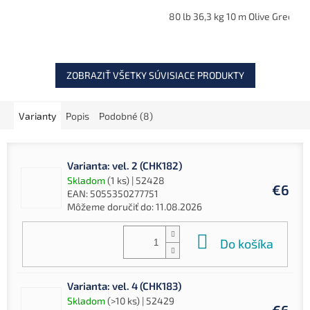
ju robia ideálnou na lov na
prívesu pre upevnenie
dne bez potreby bročkov
80 lb 36,3 kg 10 m Olive Green
nástrahy. Vďaka hnedej
alebo oloviek. Vďaka
farbe je ideálna pre
svojej...
prirodzené splynutie s...
ZOBRAZIŤ VŠETKY SÚVISIACE PRODUKTY
Varianty
Popis
Podobné (8)
Varianta: vel. 2 (CHK182)
Skladom
(1 ks)
| 52428
€6
EAN:
5055350277751
Môžeme doručiť do:
11.08.2026
Do košíka
Varianta: vel. 4 (CHK183)
Skladom
(>10 ks)
| 52429
€6