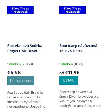
Zľava 7 % po
Zľava 7 % po
registrácii
registrácii
Fox vlasová šnúrka
Sportcarp náväzcová
Edges Hair Braid
šnúrka Diver
(CAC565)
Skladom
(>10 ks)
Skladom
(10 ks)
€6,48
€11,96
od
DETAIL
Do košíka
Sportcarp návazcová
Fox Edges Hair Braid je
šnúra Diver je vyrobená z
tenká a jemná šnúrka
kvalitných, pevných a
ideálna na vytváranie
odolných materiálov, ktoré
nenápadného vlasového