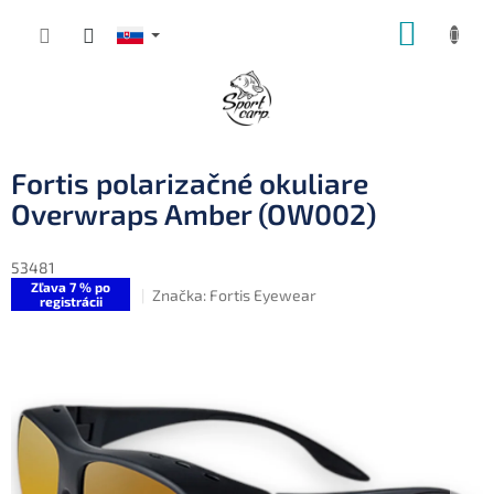
Prejsť
NÁKUP
na
obsah
KOŠÍK
Fortis polarizačné okuliare
Overwraps Amber (OW002)
53481
Zľava 7 % po
Značka:
Fortis Eyewear
registrácii