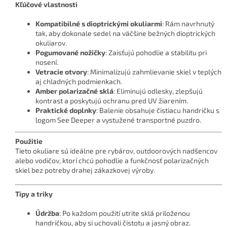
Kľúčové vlastnosti
Kompatibilné s dioptrickými okuliarmi
: Rám navrhnutý
tak, aby dokonale sedel na väčšine bežných dioptrických
okuliarov.
Pogumované nožičky
: Zaisťujú pohodlie a stabilitu pri
nosení.
Vetracie otvory
: Minimalizujú zahmlievanie skiel v teplých
aj chladných podmienkach.
Amber polarizačné sklá
: Eliminujú odlesky, zlepšujú
kontrast a poskytujú ochranu pred UV žiarením.
Praktické doplnky
: Balenie obsahuje čistiacu handričku s
logom See Deeper a vystužené transportné puzdro.
Použitie
Tieto okuliare sú ideálne pre rybárov, outdoorových nadšencov
alebo vodičov, ktorí chcú pohodlie a funkčnosť polarizačných
skiel bez potreby drahej zákazkovej výroby.
Tipy a triky
Údržba
: Po každom použití utrite sklá priloženou
handričkou, aby si uchovali čistotu a jasný obraz.