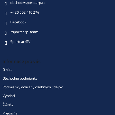
obchod
@
sportcarp.cz
+420 602 410 274
Facebook
/sportcarp_team
SportcarpTV
Informace pro vás
O nás
Obchodné podmienky
Podmienky ochrany osobných údajov
Výrobci
Články
Predajňa