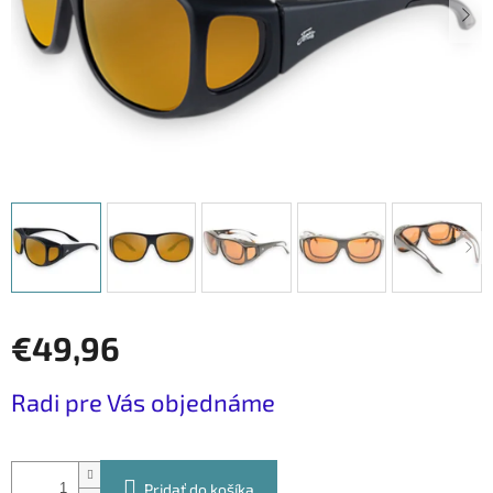
€49,96
Jednotková
Radi pre Vás objednáme
cena:
Pridať do košíka