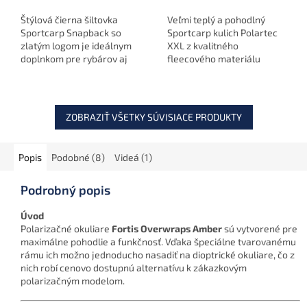
Štýlová čierna šiltovka
Veľmi teplý a pohodlný
Sportcarp Snapback so
Sportcarp kulich Polartec
zlatým logom je ideálnym
XXL z kvalitného
doplnkom pre rybárov aj
fleecového materiálu
fanúšikov značky
Polartec ti poskytne
Sportcarp. Moderný dizajn,
výbornú izoláciu proti
kvalitné spracovanie a
chladu aj vetru. Skvelá
sieťované...
voľba pre zimný...
ZOBRAZIŤ VŠETKY SÚVISIACE PRODUKTY
Popis
Podobné (8)
Videá (1)
Podrobný popis
Úvod
Polarizačné okuliare
Fortis Overwraps Amber
sú vytvorené pre
maximálne pohodlie a funkčnosť. Vďaka špeciálne tvarovanému
rámu ich možno jednoducho nasadiť na dioptrické okuliare, čo z
nich robí cenovo dostupnú alternatívu k zákazkovým
polarizačným modelom.