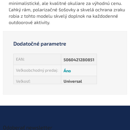
minimalistické, ale kvalitné okuliare za výhodnú cenu.
Ľahký rám, polarizačné šošovky a skvelá ochrana zraku
robia z tohto modelu skvelý doplnok na každodenné
outdoorové aktivity.
Dodatočné parametre
EAN
:
5060421280851
Veľkoobchodný predaj
:
Áno
Veľkosť
:
Universal
Z
á
p
ä
Odoberať newsletter