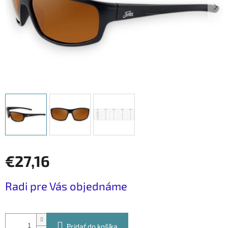
€27,16
Jednotková
Radi pre Vás objednáme
cena:
Pridať do košíka