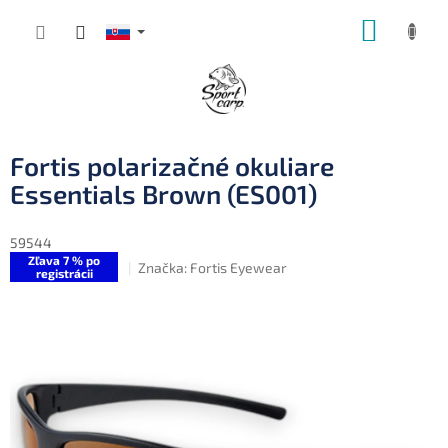
Prejsť
NÁKUP
na
obsah
KOŠÍK
Fortis polarizačné okuliare
Essentials Brown (ES001)
59544
Zľava 7 % po
Značka:
Fortis Eyewear
registrácii