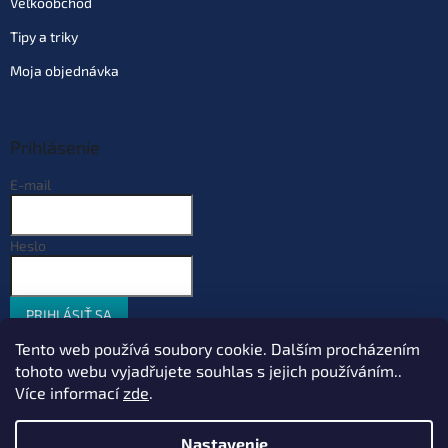
Veľkoobchod
Tipy a triky
Moja objednávka
Prihlásenie
E-mail
Heslo
PRIHLÁSIŤ SA
Nová registrácia
Zabudnuté heslo
Tento web používá soubory cookie. Dalším procházením
tohoto webu vyjadřujete souhlas s jejich používáním..
Více informací
zde
.
Vytvoril Shoptet
Nastavenie