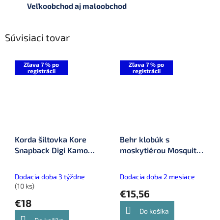
Veľkoobchod aj maloobchod
Súvisiaci tovar
Zľava 7 % po
Zľava 7 % po
registrácii
registrácii
Korda šiltovka Kore
Behr klobúk s
Snapback Digi Kamo
moskytiérou Mosquito
(KBC19)
Hat (8635105)
Dodacia doba 3 týždne
Dodacia doba 2 mesiace
(10 ks)
€15,56
€18
Do košíka