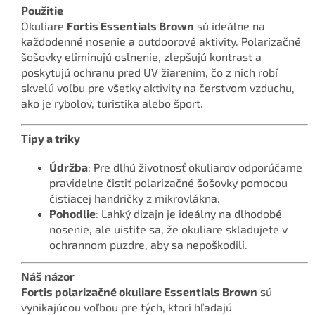
Použitie
Okuliare
Fortis Essentials Brown
sú ideálne na
každodenné nosenie a outdoorové aktivity. Polarizačné
šošovky eliminujú oslnenie, zlepšujú kontrast a
poskytujú ochranu pred UV žiarením, čo z nich robí
skvelú voľbu pre všetky aktivity na čerstvom vzduchu,
ako je rybolov, turistika alebo šport.
Tipy a triky
Údržba
: Pre dlhú životnosť okuliarov odporúčame
pravidelne čistiť polarizačné šošovky pomocou
čistiacej handričky z mikrovlákna.
Pohodlie
: Ľahký dizajn je ideálny na dlhodobé
nosenie, ale uistite sa, že okuliare skladujete v
ochrannom puzdre, aby sa nepoškodili.
Náš názor
Fortis polarizačné okuliare Essentials Brown
sú
vynikajúcou voľbou pre tých, ktorí hľadajú