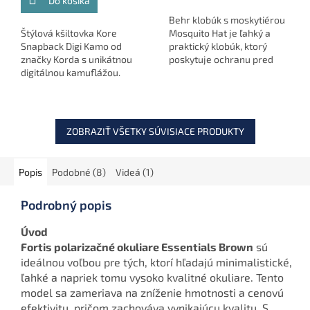
Do košíka
Behr klobúk s moskytiérou
Štýlová kšiltovka Kore
Mosquito Hat je ľahký a
Snapback Digi Kamo od
praktický klobúk, ktorý
značky Korda s unikátnou
poskytuje ochranu pred
digitálnou kamuflážou.
hmyzom vďaka
Univerzálna veľkosť,
integrovanej moskytiére. Je
ideálna na rybárčenie a
vybavený stahovacou
voľnočasové aktivity.
šnúrkou a poistnou...
ZOBRAZIŤ VŠETKY SÚVISIACE PRODUKTY
Popis
Podobné (8)
Videá (1)
Podrobný popis
Úvod
Fortis polarizačné okuliare Essentials Brown
sú
ideálnou voľbou pre tých, ktorí hľadajú minimalistické,
ľahké a napriek tomu vysoko kvalitné okuliare. Tento
model sa zameriava na zníženie hmotnosti a cenovú
efektivitu, pričom zachováva vynikajúcu kvalitu. S