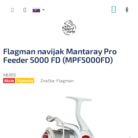
Prejsť
NÁKUP
na
obsah
KOŠÍK
Flagman navijak Mantaray Pro
Feeder 5000 FD (MPF5000FD)
46303
Značka:
Flagman
Akcia
Výpredaj