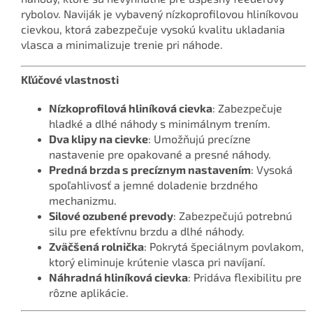
rybolov. Naviják je vybavený nízkoprofilovou hliníkovou
cievkou, ktorá zabezpečuje vysokú kvalitu ukladania
vlasca a minimalizuje trenie pri náhode.
Kľúčové vlastnosti
Nízkoprofilová hliníková cievka
: Zabezpečuje
hladké a dlhé náhody s minimálnym trením.
Dva klipy na cievke
: Umožňujú precízne
nastavenie pre opakované a presné náhody.
Predná brzda s precíznym nastavením
: Vysoká
spoľahlivosť a jemné doladenie brzdného
mechanizmu.
Silové ozubené prevody
: Zabezpečujú potrebnú
silu pre efektívnu brzdu a dlhé náhody.
Zväčšená rolnička
: Pokrytá špeciálnym povlakom,
ktorý eliminuje krútenie vlasca pri navíjaní.
Náhradná hliníková cievka
: Pridáva flexibilitu pre
rôzne aplikácie.