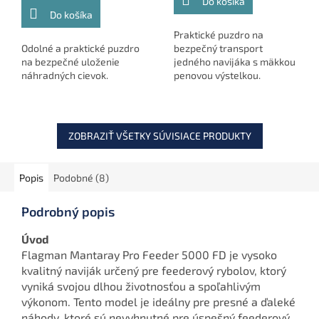
Do košíka
Do košíka
Praktické puzdro na
Odolné a praktické puzdro
bezpečný transport
na bezpečné uloženie
jedného navijáka s mäkkou
náhradných cievok.
penovou výstelkou.
ZOBRAZIŤ VŠETKY SÚVISIACE PRODUKTY
Popis
Podobné (8)
Podrobný popis
Úvod
Flagman Mantaray Pro Feeder 5000 FD je vysoko
kvalitný naviják určený pre feederový rybolov, ktorý
vyniká svojou dlhou životnosťou a spoľahlivým
výkonom. Tento model je ideálny pre presné a ďaleké
náhody, ktoré sú nevyhnutné pre úspešný feederový