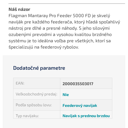
Náš názor
Flagman Mantaray Pro Feeder 5000 FD je skvelý
naviják pre každého feederača, ktorý hľadá spoľahlivý
nástroj pre dlhé a presné náhody. S jeho silovými
ozubenými prevodmi a vysokou kvalitou brzdného
systému je to ideálna voľba pre všetkých, ktorí sa
špecializujú na feederový rybolov.
Dodatočné parametre
EAN
:
2000035503017
Veľkoobchodný predaj
:
Nie
Podľa spôsobu lovu
:
Feederový navijak
Typ navijaku
:
Navijak s prednou brzdou