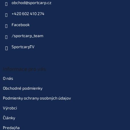
obchod
@
sportcarp.cz
+420 602 410 274
Facebook
/sportcarp_team
SportcarpTV
Informace pro vás
O nás
Obchodné podmienky
Podmienky ochrany osobných údajov
Výrobci
Články
Predajňa