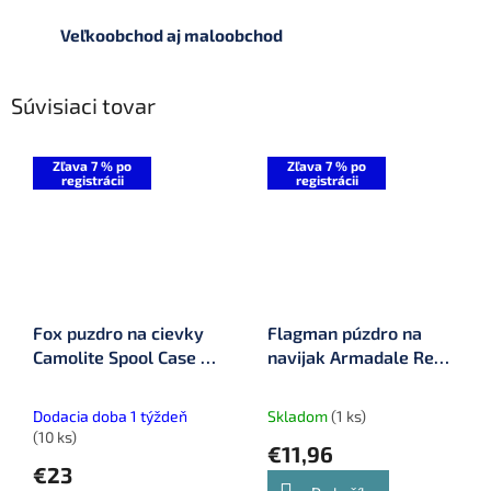
Veľkoobchod aj maloobchod
Súvisiaci tovar
Zľava 7 % po
Zľava 7 % po
registrácii
registrácii
Fox puzdro na cievky
Flagman púzdro na
Camolite Spool Case 4x
navijak Armadale Reel
Bit Pit Spools (CLU515)
Case For One Reels
(ARMRC1)
Dodacia doba 1 týždeň
Skladom
(1 ks)
(10 ks)
€11,96
€23