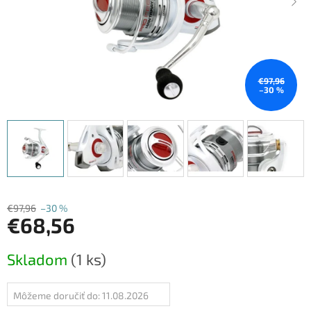
€97,96
–30 %
€97,96
–30 %
€68,56
Jednotková
Skladom
(1 ks)
cena:
Môžeme doručiť do:
11.08.2026