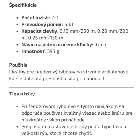
Špecifikácie
Počet ložísk
: 7+1
Prevodový pomer
: 5,1:1
Kapacita cievky
: 0.18 mm/250 m, 0.20 mm/200
m, 0.25 mm/130 m
Návin na jedno otočenie kľučky
: 97 cm
Hmotnosť
: 395 g
Použitie
Ideálny pre feederový rybolov na stredné vzdialenosti,
kde je dôležitá presnosť a sila pri náhodoch.
Tipy a triky
Pri feederovom rybolove s týmto navijákom sa
odporúča používať kvalitný vlasec alebo šnúru pre
maximálny výkon pri náhode.
Prispôsobte nastavenie brzdy podľa typu lovu a
veľkosti rýb, ktoré chcete chytiť.