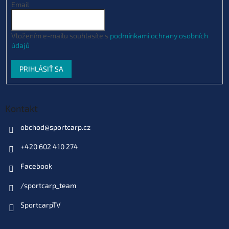
Email
Vložením e-mailu souhlasíte s
podmínkami ochrany osobních
údajů
PRIHLÁSIŤ SA
Kontakt
obchod
@
sportcarp.cz
+420 602 410 274
Facebook
/sportcarp_team
SportcarpTV