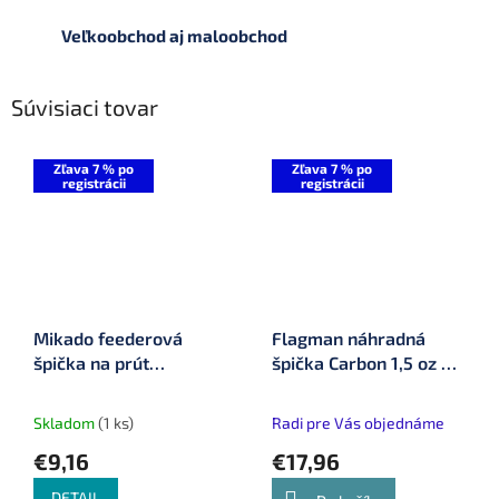
Veľkoobchod aj maloobchod
Súvisiaci tovar
Zľava 7 % po
Zľava 7 % po
registrácii
registrácii
Mikado feederová
Flagman náhradná
špička na prút
špička Carbon 1,5 oz ø
Ultraviolet Method
3,0 mm na feederový
Feeder
prút Sherman Method
Skladom
(1 ks)
Radi pre Vás objednáme
(SHPNGM_1,5C)
€9,16
€17,96
DETAIL