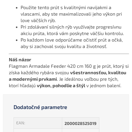
Použite tento prút s kvalitnými navijakmi a
vlascami, aby ste maximalizovali jeho výkon pri
love väčších rýb.
Pri zdolávaní silných rýb využívajte progresívnu
akciu prúta, ktorá vám poskytne väčšiu kontrolu.
Po každom love odporúčame očistiť prút a očká,
aby si zachoval svoju kvalitu a životnosť.
Náš názor
Flagman Armadale Feeder 420 cm 160 g je prút, ktorý si
získa každého rybára svojou
všestrannosťou, kvalitou
a modernými prvkami
. Je ideálnou voľbou pre tých,
ktorí hľadajú
výkon, pohodlie a štýl
v jednom balení.
Dodatočné parametre
EAN
:
2000028525019