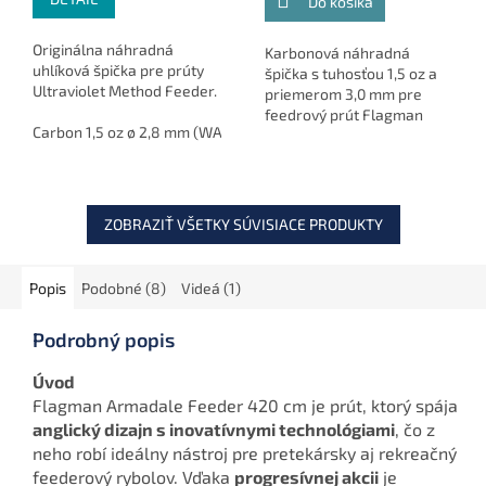
Do košíka
Originálna náhradná
Karbonová náhradná
uhlíková špička pre prúty
špička s tuhosťou 1,5 oz a
Ultraviolet Method Feeder.
priemerom 3,0 mm pre
feedrový prút Flagman
Carbon 1,5 oz ø 2,8 mm (WAA705-TIP-1.5)
Sherman Pro New
Generation Method.
ZOBRAZIŤ VŠETKY SÚVISIACE PRODUKTY
Popis
Podobné (8)
Videá (1)
Podrobný popis
Úvod
Flagman Armadale Feeder 420 cm je prút, ktorý spája
anglický dizajn s inovatívnymi technológiami
, čo z
neho robí ideálny nástroj pre pretekársky aj rekreačný
feederový rybolov. Vďaka
progresívnej akcii
je