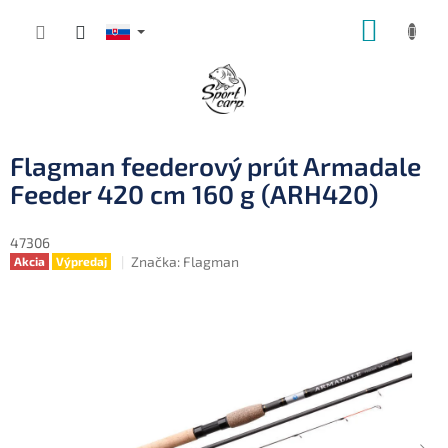
Prejsť
NÁKUP
na
obsah
KOŠÍK
Flagman feederový prút Armadale
Feeder 420 cm 160 g (ARH420)
47306
Značka:
Flagman
Akcia
Výpredaj