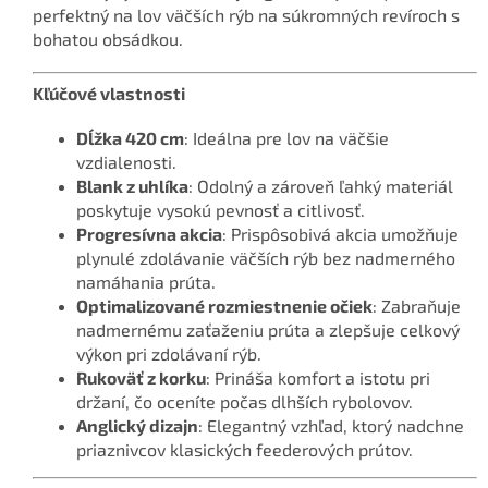
perfektný na lov väčších rýb na súkromných revíroch s
bohatou obsádkou.
Kľúčové vlastnosti
Dĺžka 420 cm
: Ideálna pre lov na väčšie
vzdialenosti.
Blank z uhlíka
: Odolný a zároveň ľahký materiál
poskytuje vysokú pevnosť a citlivosť.
Progresívna akcia
: Prispôsobivá akcia umožňuje
plynulé zdolávanie väčších rýb bez nadmerného
namáhania prúta.
Optimalizované rozmiestnenie očiek
: Zabraňuje
nadmernému zaťaženiu prúta a zlepšuje celkový
výkon pri zdolávaní rýb.
Rukoväť z korku
: Prináša komfort a istotu pri
držaní, čo oceníte počas dlhších rybolovov.
Anglický dizajn
: Elegantný vzhľad, ktorý nadchne
priaznivcov klasických feederových prútov.