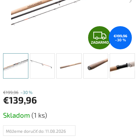
Z
€199,96
–30 %
ZADARMO
A
D
A
R
€199,96
–30 %
M
€139,96
O
Jednotková
Skladom
(1 ks)
cena:
Môžeme doručiť do:
11.08.2026