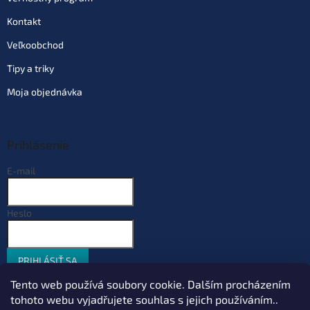
Kontakt
Veľkoobchod
Tipy a triky
Moja objednávka
Prihlásenie
E-mail
Heslo
PRIHLÁSIŤ SA
Nová registrácia
Zabudnuté heslo
Tento web používá soubory cookie. Dalším procházením
tohoto webu vyjadřujete souhlas s jejich používáním..