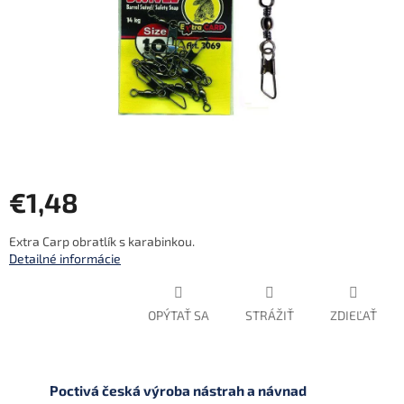
€1,48
Jednotková
Extra Carp obratlík s karabinkou.
cena:
Detailné informácie
OPÝTAŤ SA
STRÁŽIŤ
ZDIEĽAŤ
Poctivá česká výroba nástrah a návnad