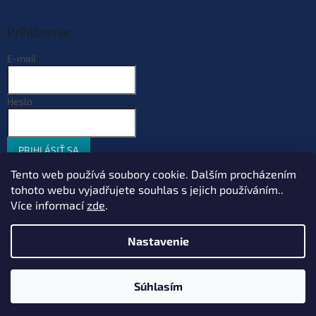
Prihlásenie
E-mail
Heslo
PRIHLÁSIŤ SA
Nová registrácia
Zabudnuté heslo
Tento web používá soubory cookie. Dalším procházením
tohoto webu vyjadřujete souhlas s jejich používáním..
Více informací
zde
.
Vytvoril Shoptet
Nastavenie
Copyright 2026
Sportcarp.sk
. Všetky práva vyhradené.
Upraviť
Súhlasím
nastavenie cookies