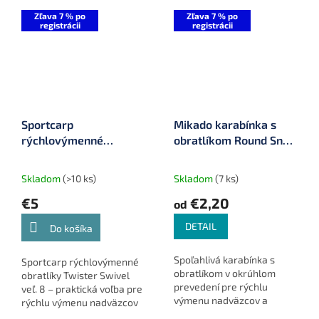
Zľava 7 % po
Zľava 7 % po
registrácii
registrácii
Sportcarp
Mikado karabínka s
rýchlovýmenné
obratlíkom Round Snap
obratlíky Twister
10 ks
Swivel 10 ks veľ. 8
Skladom
(>10 ks)
Skladom
(7 ks)
€5
€2,20
od
DETAIL
Do košíka
Spoľahlivá karabínka s
Sportcarp rýchlovýmenné
obratlíkom v okrúhlom
obratlíky Twister Swivel
prevedení pre rýchlu
veľ. 8 – praktická voľba pre
výmenu nadväzcov a
rýchlu výmenu nadväzcov
plynulý chod montáže.
bez potreby prevleku proti