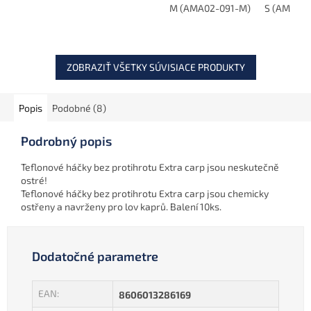
M (AMA02-091-M)
S (AMA02-
zamotaniu. Balenie
obsahuje 10 ks.
ZOBRAZIŤ VŠETKY SÚVISIACE PRODUKTY
Popis
Podobné (8)
Podrobný popis
Teflonové háčky bez protihrotu Extra carp jsou neskutečně
ostré!
Teflonové háčky bez protihrotu Extra carp jsou chemicky
ostřeny a navrženy pro lov kaprů. Balení 10ks.
Dodatočné parametre
EAN
:
8606013286169