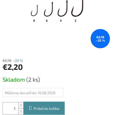
€2,76
–20 %
€2,76
–20 %
€2,20
Jednotková
Skladom
(2 ks)
cena:
Môžeme doručiť do:
10.08.2026
Pridať do košíka