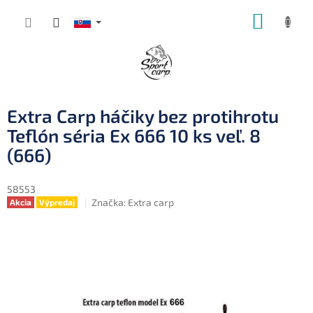
Prejsť
NÁKUP
na
obsah
KOŠÍK
Extra Carp háčiky bez protihrotu
Teflón séria Ex 666 10 ks veľ. 8
(666)
58553
Značka:
Extra carp
Akcia
Výpredaj