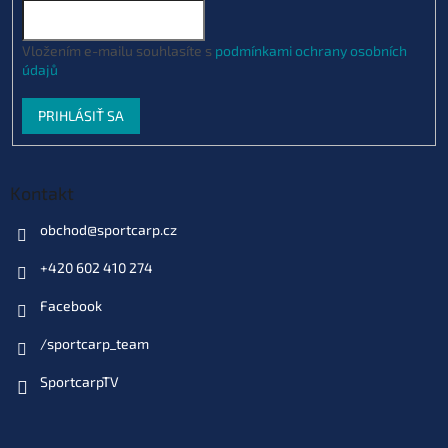
Vložením e-mailu souhlasíte s
podmínkami ochrany osobních
údajů
PRIHLÁSIŤ SA
Kontakt
obchod
@
sportcarp.cz
+420 602 410 274
Facebook
/sportcarp_team
SportcarpTV