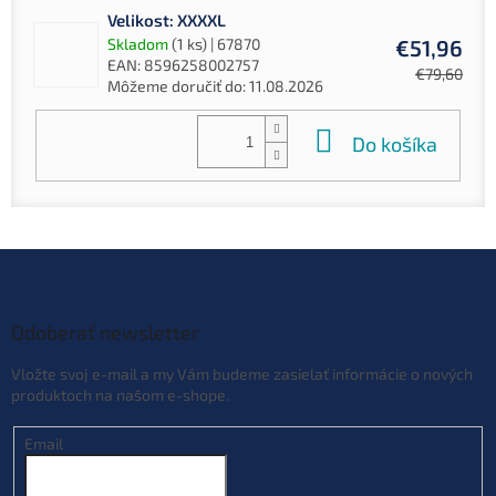
Velikost: XXXXL
Skladom
(1 ks)
| 67870
€51,96
EAN:
8596258002757
€79,60
Môžeme doručiť do:
11.08.2026
Do košíka
Z
á
p
ä
Odoberať newsletter
t
Vložte svoj e-mail a my Vám budeme zasielať informácie o nových
i
produktoch na našom e-shope.
e
Email