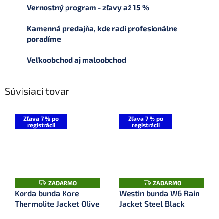
Vernostný program - zľavy až 15 %
Kamenná predajňa, kde radi profesionálne
poradíme
Veľkoobchod aj maloobchod
Súvisiaci tovar
Zľava 7 % po
Zľava 7 % po
registrácii
registrácii
Z
Z
ZADARMO
ZADARMO
A
A
Korda bunda Kore
Westin bunda W6 Rain
D
D
Thermolite Jacket Olive
Jacket Steel Black
A
A
R
R
M
M