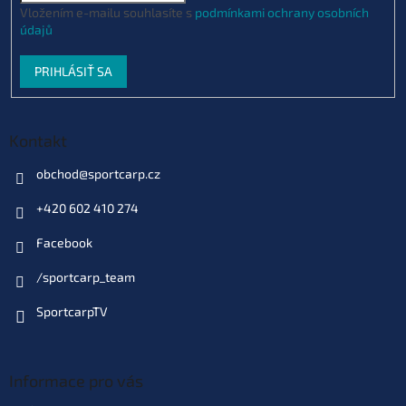
Vložením e-mailu souhlasíte s
podmínkami ochrany osobních
údajů
PRIHLÁSIŤ SA
Kontakt
obchod
@
sportcarp.cz
+420 602 410 274
Facebook
/sportcarp_team
SportcarpTV
Informace pro vás