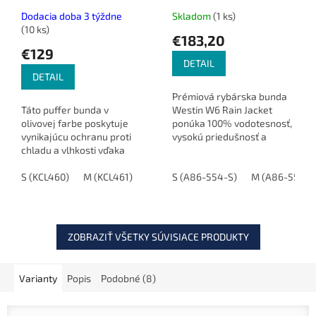
O
O
Dodacia doba 3 týždne
Skladom
(1 ks)
(10 ks)
€183,20
€129
DETAIL
DETAIL
Prémiová rybárska bunda
Táto puffer bunda v
Westin W6 Rain Jacket
olivovej farbe poskytuje
ponúka 100% vodotesnosť,
vynikajúcu ochranu proti
vysokú priedušnosť a
chladu a vlhkosti vďaka
maximálne pohodlie aj v
technológii THERMOLITE®.
tých najnáročnejších
Je ideálna pre všetkých,
S (KCL460)
M (KCL461)
L (KCL462)
podmienkach.
S (A86-554-S)
XL (KCL463)
M (A86-554-
XXL (KC
ktorí hľadajú kombináciu
tepla,...
ZOBRAZIŤ VŠETKY SÚVISIACE PRODUKTY
Varianty
Popis
Podobné (8)