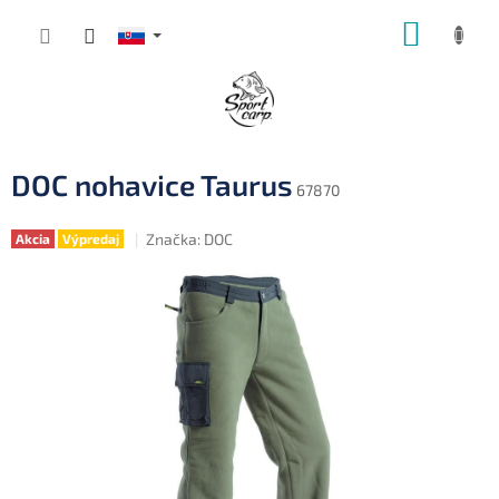
Prejsť
NÁKUP
na
obsah
KOŠÍK
DOC nohavice Taurus
67870
Značka:
DOC
Akcia
Výpredaj