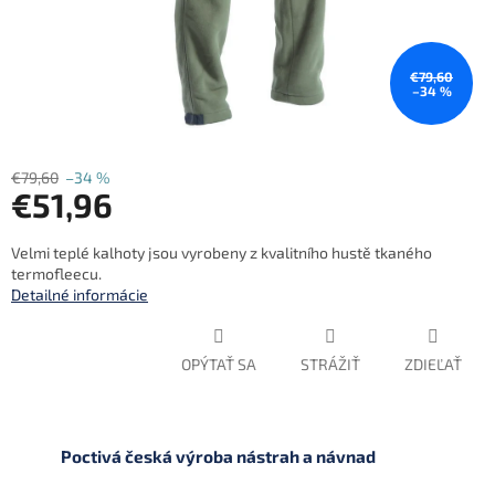
€79,60
–34 %
€79,60
–34 %
€51,96
Jednotková
Velmi teplé kalhoty jsou vyrobeny z kvalitního hustě tkaného
cena:
termofleecu.
Detailné informácie
OPÝTAŤ SA
STRÁŽIŤ
ZDIEĽAŤ
Poctivá česká výroba nástrah a návnad