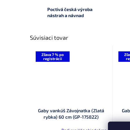
Poctivá česká výroba
nástrah a návnad
Súvisiaci tovar
Zľava 7 % po
Zľa
registrácii
re
Gaby vankúš Závojnatka (Zlatá
Gab
rybka) 60 cm (GP-175822)