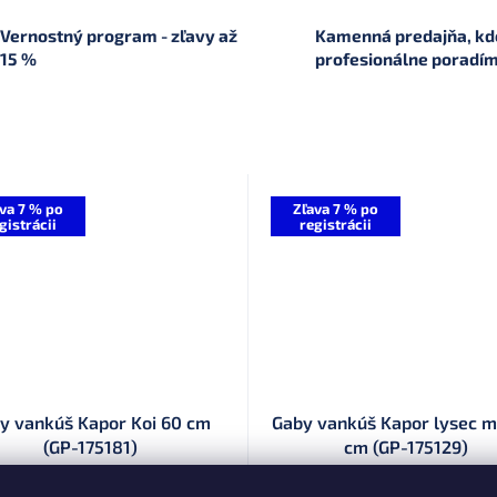
Vernostný program - zľavy až
Kamenná predajňa, kde
15 %
profesionálne poradí
va 7 % po
Zľava 7 % po
gistrácii
registrácii
y vankúš Kapor Koi 60 cm
Gaby vankúš Kapor lysec mi
(GP-175181)
cm (GP-175129)