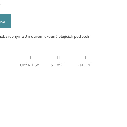
6
íka
lnobarevným 3D motivem okounů plujících pod vodní
OPÝTAŤ SA
STRÁŽIŤ
ZDIEĽAŤ