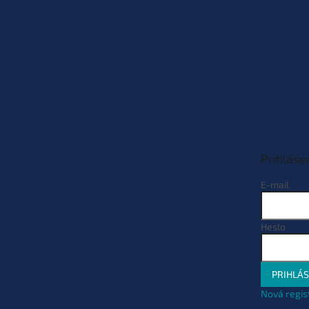
Prihláse
E-mail
Heslo
PRIHLÁS
Nová regis