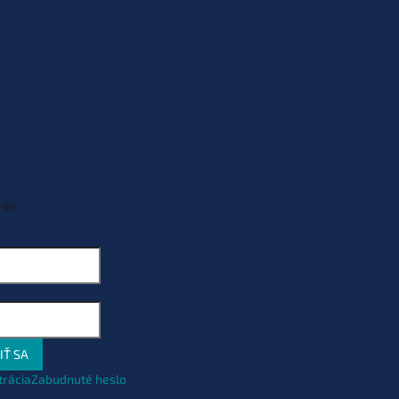
nie
IŤ SA
trácia
Zabudnuté heslo