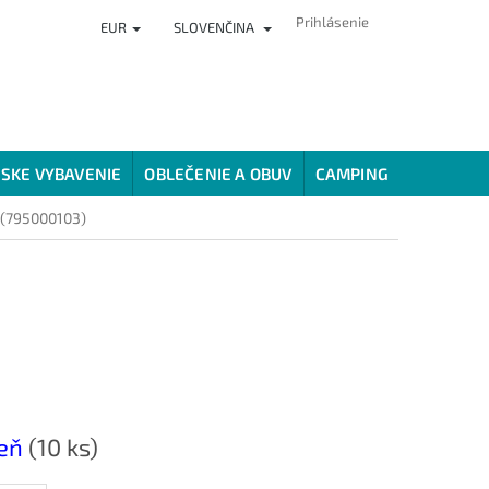
Prihlásenie
EUR
SLOVENČINA
ČLÁNKY
PREDAJŇA
HODNOTENIE OBCHODU
VERNOSTNÝ
SKE VYBAVENIE
OBLEČENIE A OBUV
CAMPING
SPÔSOBY
 (795000103)
deň
(10 ks)