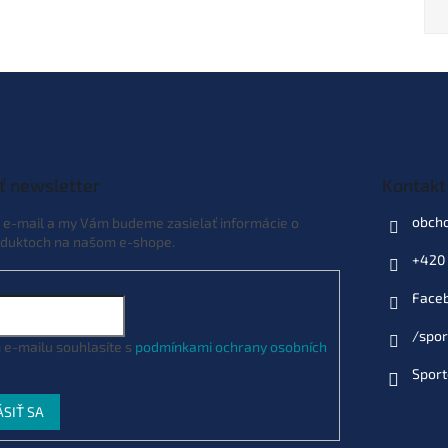
ť newsletter
Kontakt
obch
j e-mail a my Vám budeme zasielať informácie o
duktoch na našom e-shope.
+420 
Face
/spor
 e-mailu souhlasíte s
podmínkami ochrany osobních
Sport
ÁSIŤ SA