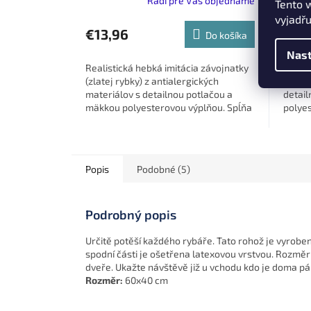
Radi pre Vás objednáme
Tento 
vyjadřu
€13,96
€17
Do košíka
Nast
Realistická hebká imitácia závojnatky
Elegan
(zlatej rybky) z antialergických
Koi z 
materiálov s detailnou potlačou a
detai
mäkkou polyesterovou výplňou. Spĺňa
polye
normu EN71 a je ideálna ako...
EN71 a
darček 
Popis
Podobné (5)
Podrobný popis
Určitě potěší každého rybáře. Tato rohož je vyroben
spodní části je ošetřena latexovou vrstvou. Rozměr
dveře. Ukažte návštěvě již u vchodu kdo je doma pá
Rozměr:
60x40 cm