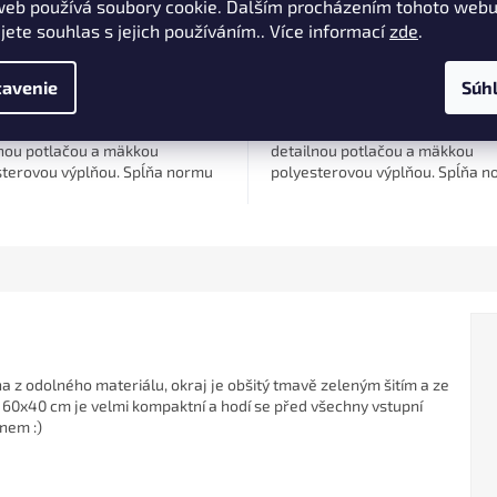
Radi pre Vás objednáme
Radi pre Vás obj
web používá soubory cookie. Dalším procházením tohoto web
jete souhlas s jejich používáním.. Více informací
zde
.
,96
€9,96
Do košíka
Do k
avenie
Súh
tná realistická imitácia kapra
Realistická hebká imitácia kapra
antialergických materiálov s
z antialergických materiálov s
lnou potlačou a mäkkou
detailnou potlačou a mäkkou
sterovou výplňou. Spĺňa normu
polyesterovou výplňou. Spĺňa 
 je ideálna ako dekorácia,
EN71 a je ideálna ako dekorácia,
či...
darček či...
a z odolného materiálu, okraj je obšitý tmavě zeleným šitím a ze
 60x40 cm je velmi kompaktní a hodí se před všechny vstupní
nem :)