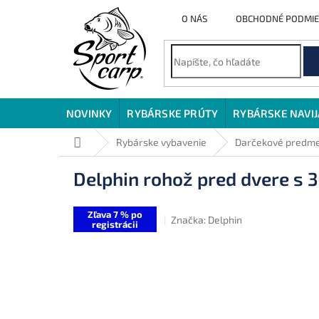
Prejsť
O NÁS
OBCHODNÉ PODMI
na
obsah
NOVINKY
RYBÁRSKE PRÚTY
RYBÁRSKE NAVI
Domov
Rybárske vybavenie
Darčekové predm
Delphin rohož pred dvere s 
Zľava 7 % po
Značka:
Delphin
registrácii