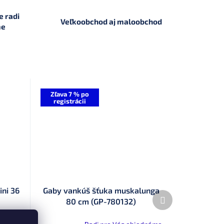
 radi
Veľkoobchod aj maloobchod
me
Zľava 7 % po
registrácii
ni 36
Gaby vankúš šťuka muskalunga
Ďalší
80 cm (GP-780132)
produkt