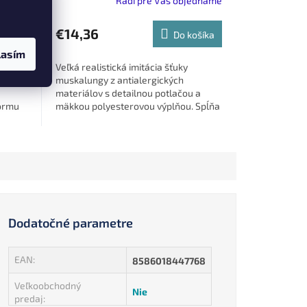
ednáme
Radi pre Vás objednáme
u
€14,36
ošíka
Do košíka
lasím
 lysca
Veľká realistická imitácia šťuky
muskalungy z antialergických
materiálov s detailnou potlačou a
normu
mäkkou polyesterovou výplňou. Spĺňa
normu EN71 a je skvelou dekoráciou i...
Dodatočné parametre
EAN
:
8586018447768
Veľkoobchodný
Nie
predaj
: