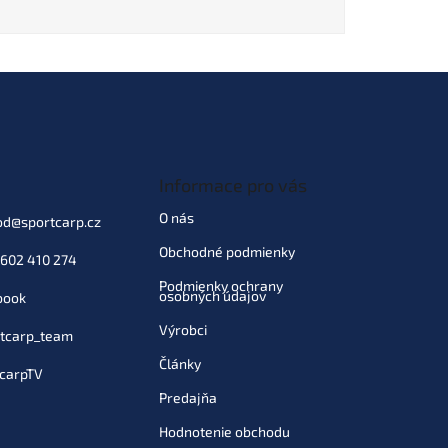
Informace pro vás
O nás
od
@
sportcarp.cz
Obchodné podmienky
602 410 274
Podmienky ochrany
osobných údajov
book
Výrobci
tcarp_team
Články
carpTV
Predajňa
Hodnotenie obchodu