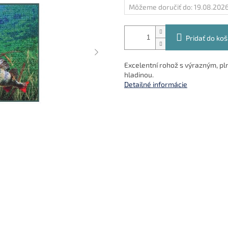
Môžeme doručiť do:
19.08.202
Pridať do koš
Excelentní rohož s výrazným, p
hladinou.
Detailné informácie