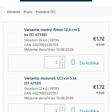
Varianty
Popis
Podobné (8)
Varianta: modrý-flitter 12,5 cm 5
ks (51-47130)
€1,72
Skladom
(6 ks)
| 59194
€3,16
EAN:
4027093320750
Môžeme doručiť do:
10.08.2026
Do košíka
Varianta: motoroil 12,5 cm 5 ks
(51-47131)
€1,72
Skladom
(2 ks)
| 59195
€3,16
EAN:
4027093320767
Môžeme doručiť do:
10.08.2026
Do košíka