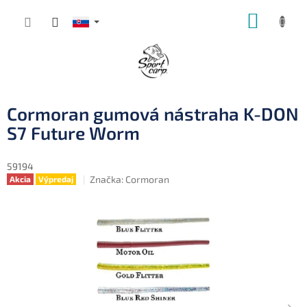
Prejsť
NÁKUP
na
obsah
KOŠÍK
Cormoran gumová nástraha K-DON
S7 Future Worm
59194
Značka:
Cormoran
Akcia
Výpredaj