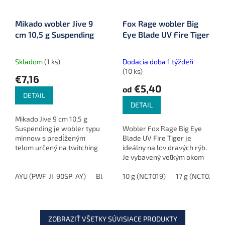
Mikado wobler Jive 9
Fox Rage wobler Big
cm 10,5 g Suspending
Eye Blade UV Fire Tiger
Skladom
(1 ks)
Dodacia doba 1 týždeň
(10 ks)
€7,16
€5,40
od
DETAIL
DETAIL
Mikado Jive 9 cm 10,5 g
Suspending je wobler typu
Wobler Fox Rage Big Eye
minnow s predĺženým
Blade UV Fire Tiger je
telom určený na twitching
ideálny na lov dravých rýb.
aj klasickú prívlač.
Je vybavený veľkým okom
Suspenzné správanie ho
pre dráždivý efekt a dvoma
udrží vo vodnom stĺpci a
AYU (PWF-JI-90SP-AY)
Blue Roach (PWF-JI-90SP-BR)
VMC dvojháčikmi, ktoré
10 g (NCT019)
17 g (NCT023)
Fire Ti
zvyšuje...
zvyšujú šancu na úspešný...
ZOBRAZIŤ VŠETKY SÚVISIACE PRODUKTY