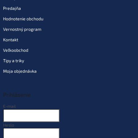
Môžeme doručiť do:
10.08.2026
Predajňa
Hodnotenie obchodu
Do košíka
Vernostný program
Varianta: stříbrný lesk 12,5 cm 5
Kontakt
ks (51-47137)
€1,72
Veľkoobchod
Skladom
(>10 ks)
| 59201
€3,16
EAN:
4027093320828
Tipy a triky
Môžeme doručiť do:
10.08.2026
Moja objednávka
Do košíka
Prihlásenie
Varianta: modrý-flitter 10 cm 5
ks (51-47140)
E-mail
€1,72
Skladom
(10 ks)
| 59202
€3,16
EAN:
4027093320835
Môžeme doručiť do:
10.08.2026
Heslo