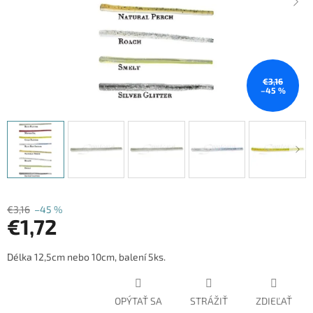
€3,16
–45 %
€3,16
–45 %
€1,72
Jednotková
Délka 12,5cm nebo 10cm, balení 5ks.
cena:
OPÝTAŤ SA
STRÁŽIŤ
ZDIEĽAŤ