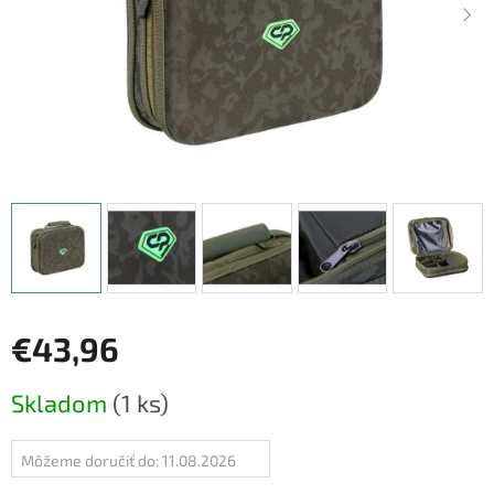
€43,96
Jednotková
Skladom
(1 ks)
cena:
Môžeme doručiť do:
11.08.2026