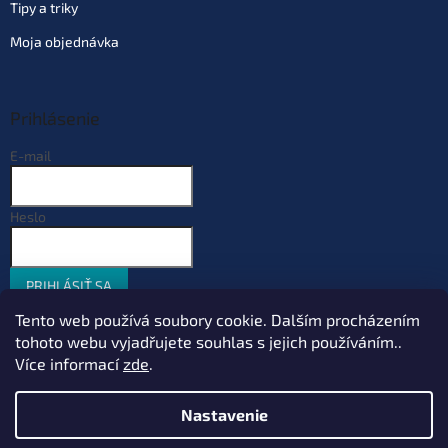
Tipy a triky
Moja objednávka
Prihlásenie
E-mail
Heslo
PRIHLÁSIŤ SA
Nová registrácia
Zabudnuté heslo
Tento web používá soubory cookie. Dalším procházením
tohoto webu vyjadřujete souhlas s jejich používáním..
Více informací
zde
.
Vytvoril Shoptet
Nastavenie