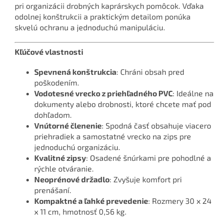
pri organizácii drobných kaprárskych pomôcok. Vďaka
odolnej konštrukcii a praktickým detailom ponúka
skvelú ochranu a jednoduchú manipuláciu.
Kľúčové vlastnosti
Spevnená konštrukcia
: Chráni obsah pred
poškodením.
Vodotesné vrecko z priehľadného PVC
: Ideálne na
dokumenty alebo drobnosti, ktoré chcete mať pod
dohľadom.
Vnútorné členenie
: Spodná časť obsahuje viacero
priehradiek a samostatné vrecko na zips pre
jednoduchú organizáciu.
Kvalitné zipsy
: Osadené šnúrkami pre pohodlné a
rýchle otváranie.
Neoprénové držadlo
: Zvyšuje komfort pri
prenášaní.
Kompaktné a ľahké prevedenie
: Rozmery 30 x 24
x 11 cm, hmotnosť 0,56 kg.