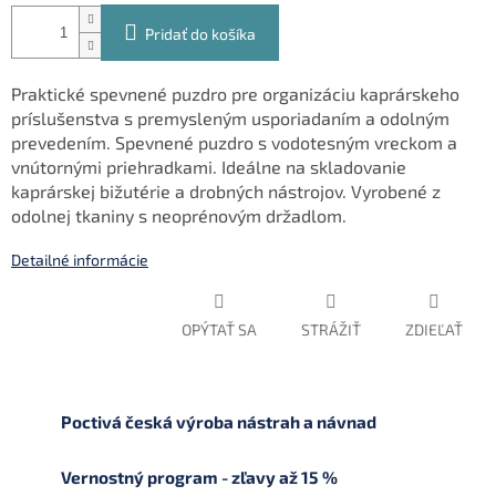
Pridať do košíka
Praktické spevnené puzdro pre organizáciu kaprárskeho
príslušenstva s premysleným usporiadaním a odolným
prevedením. Spevnené puzdro s vodotesným vreckom a
vnútornými priehradkami. Ideálne na skladovanie
kaprárskej bižutérie a drobných nástrojov. Vyrobené z
odolnej tkaniny s neoprénovým držadlom.
Detailné informácie
OPÝTAŤ SA
STRÁŽIŤ
ZDIEĽAŤ
Poctivá česká výroba nástrah a návnad
Vernostný program - zľavy až 15 %