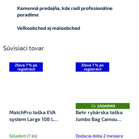
Kamenná predajňa, kde radi profesionálne
poradíme
Veľkoobchod aj maloobchod
Súvisiaci tovar
Zľava 7 % po
Zľava 7 % po
registrácii
registrácii
Z
ZADARMO
A
MatchPro taška EVA
Behr rybárska taška
D
system Large 108 L
Jumbo Bag Camou
A
R
(910725)
(5605180)
M
O
Skladom
(1 ks)
Dodacia doba 2 mesiace