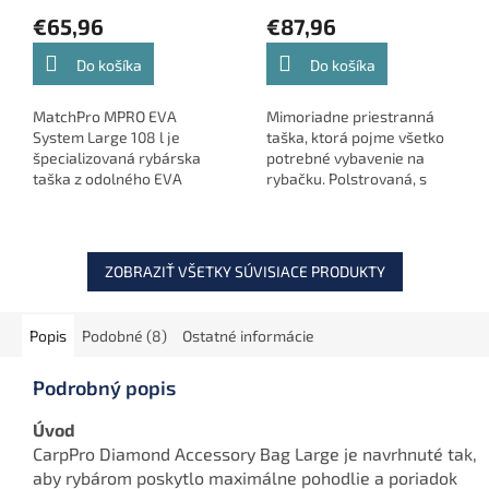
€65,96
€87,96
Do košíka
Do košíka
MatchPro MPRO EVA
Mimoriadne priestranná
System Large 108 l je
taška, ktorá pojme všetko
špecializovaná rybárska
potrebné vybavenie na
taška z odolného EVA
rybačku. Polstrovaná, s
materiálu určená na
PVC základňou a
prepravu sieťok, hláv
množstvom vreciek pre
podberákov a ďalšieho
organizáciu vybavenia.
príslušenstva.
ZOBRAZIŤ VŠETKY SÚVISIACE PRODUKTY
Popis
Podobné (8)
Ostatné informácie
Podrobný popis
Úvod
CarpPro Diamond Accessory Bag Large je navrhnuté tak,
aby rybárom poskytlo maximálne pohodlie a poriadok