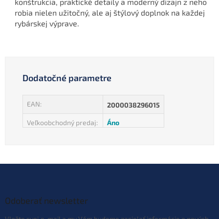
konštrukcia, praktické detaily a moderný dizajn z neho
robia nielen užitočný, ale aj štýlový doplnok na každej
rybárskej výprave.
Dodatočné parametre
EAN
:
2000038296015
Veľkoobchodný predaj
:
Áno
Z
á
p
ä
Odoberať newsletter
t
Vložte svoj e-mail a my Vám budeme zasielať informácie o nových