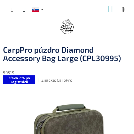
Prejsť
NÁKUP
na
obsah
KOŠÍK
CarpPro púzdro Diamond
Accessory Bag Large (CPL30995)
59519
Zľava 7 % po
Značka:
CarpPro
registrácii