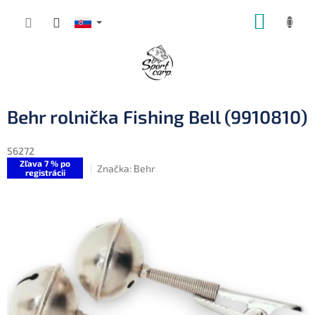
Prejsť
NÁKUP
na
obsah
KOŠÍK
Behr rolnička Fishing Bell (9910810)
56272
Zľava 7 % po
Značka:
Behr
registrácii