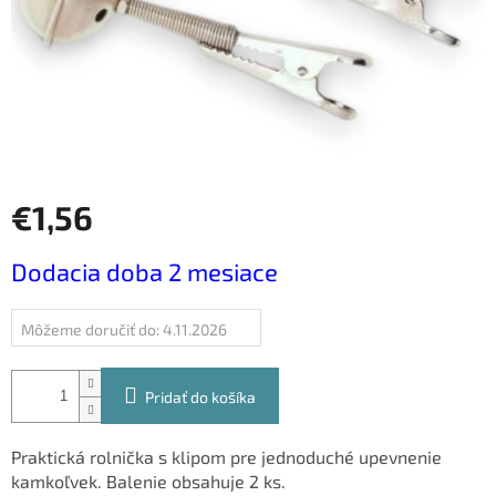
€1,56
Jednotková
Dodacia doba 2 mesiace
cena:
Môžeme doručiť do:
4.11.2026
Pridať do košíka
Praktická rolnička s klipom pre jednoduché upevnenie
kamkoľvek. Balenie obsahuje 2 ks.