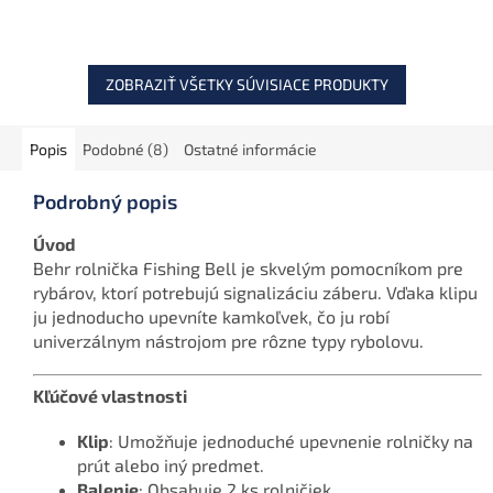
ten najjemnejší záber a
zachovanie plnej
vďaka robustnej
funkčnosti swingeru.
konštrukcii...
ZOBRAZIŤ VŠETKY SÚVISIACE PRODUKTY
Popis
Podobné (8)
Ostatné informácie
Podrobný popis
Úvod
Behr rolnička Fishing Bell je skvelým pomocníkom pre
rybárov, ktorí potrebujú signalizáciu záberu. Vďaka klipu
ju jednoducho upevníte kamkoľvek, čo ju robí
univerzálnym nástrojom pre rôzne typy rybolovu.
Kľúčové vlastnosti
Klip
: Umožňuje jednoduché upevnenie rolničky na
prút alebo iný predmet.
Balenie
: Obsahuje 2 ks rolničiek.