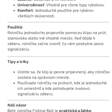
Univerzálnosť
: Vhodná pre rôzne typy rybolovu.
Komfort
: Jednoduché použitie pre rybárov
všetkých skúseností.
Použitie
Rolničku jednoducho pripevníte pomocou klipu na prút,
stanovisko alebo iné vhodné miesto. Keď dôjde k
záberu, rolnička začne zvoniť, čo vám poskytne jasnú
signalizáciu.
Tipy a triky
Uistite sa, že klip je pevne pripevnený, aby rolnička
zostala na správnom mieste.
Používajte rolničky na prútoch, kde je jednoduché
ich umiestniť a kde potrebujete zvukovú
signalizáciu záberu.
Náš názor
Behr rolnička Fishing Bell je
praktická a ľahko