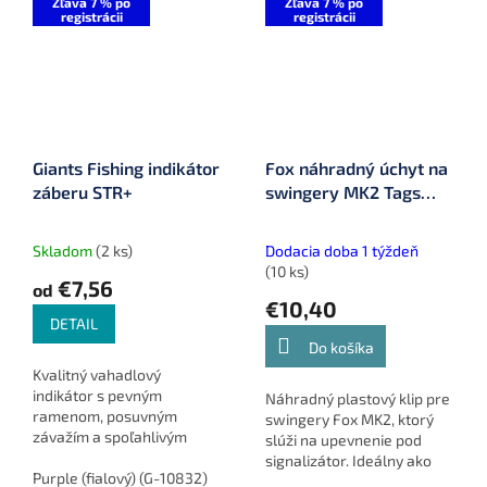
Zľava 7 % po
Zľava 7 % po
registrácii
registrácii
Giants Fishing indikátor
Fox náhradný úchyt na
záberu STR+
swingery MK2 Tags
(CSI024)
Skladom
(2 ks)
Dodacia doba 1 týždeň
(10 ks)
€7,56
od
€10,40
DETAIL
Do košíka
Kvalitný vahadlový
indikátor s pevným
Náhradný plastový klip pre
ramenom, posuvným
swingery Fox MK2, ktorý
závažím a spoľahlivým
slúži na upevnenie pod
mechanizmom na
signalizátor. Ideálny ako
uvoľnenie vlasca. Zachytí aj
Purple (fialový) (G-10832)
Green (zelený) (G-10830)
Blue (mo
náhradný diel na