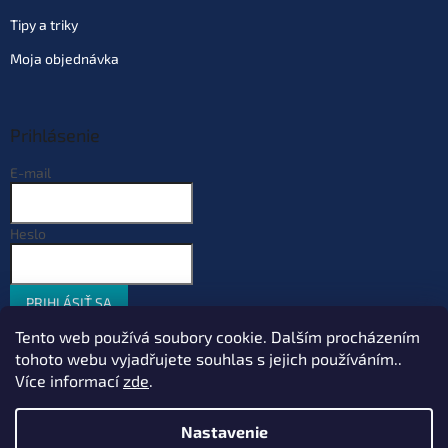
Tipy a triky
Moja objednávka
Prihlásenie
E-mail
Heslo
PRIHLÁSIŤ SA
Nová registrácia
Zabudnuté heslo
Tento web používá soubory cookie. Dalším procházením
tohoto webu vyjadřujete souhlas s jejich používáním..
Více informací
zde
.
Vytvoril Shoptet
Nastavenie