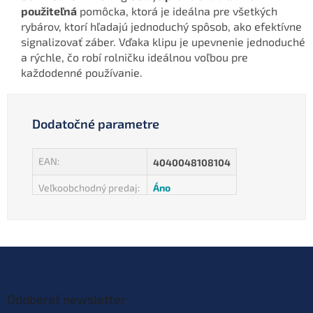
použiteľná
pomôcka, ktorá je ideálna pre všetkých
rybárov, ktorí hľadajú jednoduchý spôsob, ako efektívne
signalizovať záber. Vďaka klipu je upevnenie jednoduché
a rýchle, čo robí rolničku ideálnou voľbou pre
každodenné používanie.
Dodatočné parametre
EAN
:
4040048108104
Veľkoobchodný predaj
:
Áno
Z
á
p
ä
Odoberať newsletter