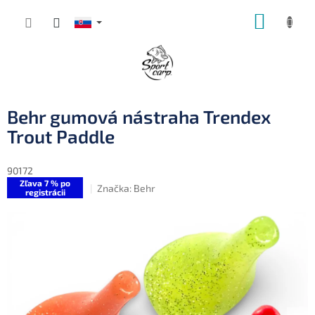
Prejsť
NÁKUP
na
obsah
KOŠÍK
Behr gumová nástraha Trendex
Trout Paddle
90172
Zľava 7 % po
Značka:
Behr
registrácii