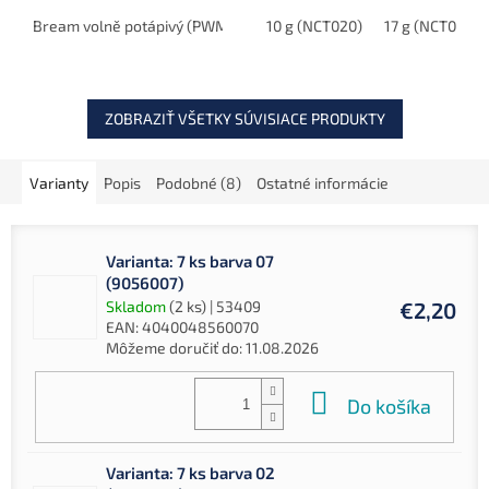
konštrukcia umožňuje
ktoré dráždi dravce a
efektívne vedenie tesne
Bream volně potápivý (PWMS-10-BM)
priťahuje ich pozornosť. S
10 g (NCT020)
Blue Roach volně potáp
17 g (NCT024)
pod hladinou,...
dvoma VMC dvojháčikmi a
možnosťou...
ZOBRAZIŤ VŠETKY SÚVISIACE PRODUKTY
Varianty
Popis
Podobné (8)
Ostatné informácie
Varianta: 7 ks barva 07
(9056007)
Skladom
(2 ks)
| 53409
€2,20
EAN:
4040048560070
Môžeme doručiť do:
11.08.2026
Do košíka
Varianta: 7 ks barva 02