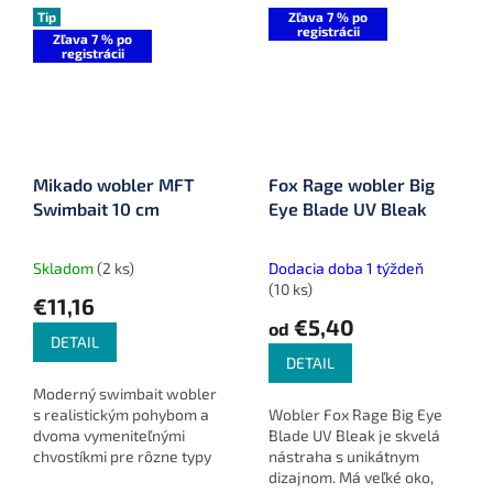
Tip
Zľava 7 % po
registrácii
Zľava 7 % po
registrácii
Mikado wobler MFT
Fox Rage wobler Big
Swimbait 10 cm
Eye Blade UV Bleak
Skladom
(2 ks)
Dodacia doba 1 týždeň
(10 ks)
€11,16
€5,40
od
DETAIL
DETAIL
Moderný swimbait wobler
s realistickým pohybom a
Wobler Fox Rage Big Eye
dvoma vymeniteľnými
Blade UV Bleak je skvelá
chvostíkmi pre rôzne typy
nástraha s unikátnym
akcie. Voľne potápavá
dizajnom. Má veľké oko,