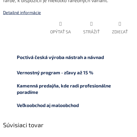
farbe, k dispozícii je niekoľko farebných variant.
Detailné informácie
OPÝTAŤ SA
STRÁŽIŤ
ZDIEĽAŤ
Poctivá česká výroba nástrah a návnad
Vernostný program - zľavy až 15 %
Kamenná predajňa, kde radi profesionálne
poradíme
Veľkoobchod aj maloobchod
Súvisiaci tovar