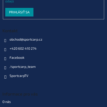
údajů
PRIHLÁSIŤ SA
Kontakt
obchod
@
sportcarp.cz
+420 602 410 274
Facebook
/sportcarp_team
SportcarpTV
Informace pro vás
O nás