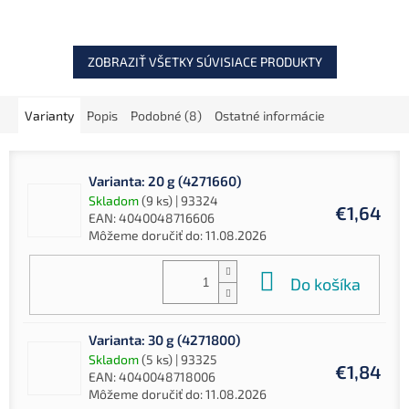
účinnosť pri love
kaprovitých rýb.
ZOBRAZIŤ VŠETKY SÚVISIACE PRODUKTY
Varianty
Popis
Podobné (8)
Ostatné informácie
Varianta: 20 g (4271660)
Skladom
(9 ks)
| 93324
€1,64
EAN:
4040048716606
Môžeme doručiť do:
11.08.2026
Do košíka
Varianta: 30 g (4271800)
Skladom
(5 ks)
| 93325
€1,84
EAN:
4040048718006
Môžeme doručiť do:
11.08.2026