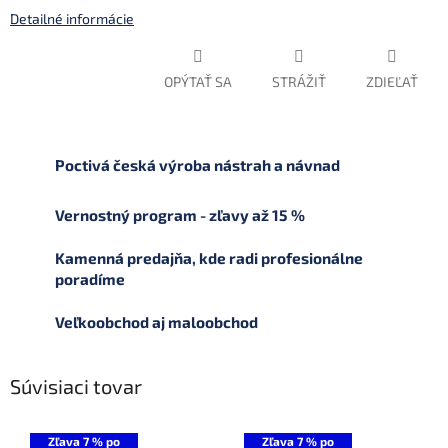
Detailné informácie
OPÝTAŤ SA
STRÁŽIŤ
ZDIEĽAŤ
Poctivá česká výroba nástrah a návnad
Vernostný program - zľavy až 15 %
Kamenná predajňa, kde radi profesionálne
poradíme
Veľkoobchod aj maloobchod
Súvisiaci tovar
Zľava 7 % po
Zľava 7 % po