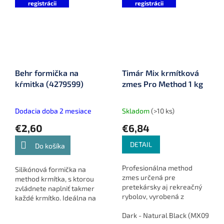
registrácii
registrácii
Behr formička na
Timár Mix krmítková
kŕmitka (4279599)
zmes Pro Method 1 kg
Dodacia doba 2 mesiace
Skladom
(>10 ks)
€2,60
€6,84
DETAIL
Do košíka
Profesionálna method
Silikónová formička na
zmes určená pre
method krmítka, s ktorou
pretekársky aj rekreačný
zvládnete naplniť takmer
rybolov, vyrobená z
každé krmítko. Ideálna na
kvalitných rybích peliet a
efektívnu prípravu návnady
navrhnutá pre maximálnu
Dark - Natural Black (MX0985)
pri love.