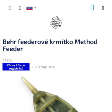
Prejsť
NÁKUP
na
obsah
KOŠÍK
Behr feederové krmítko Method
Feeder
93324
Zľava 7 % po
Značka:
Behr
registrácii