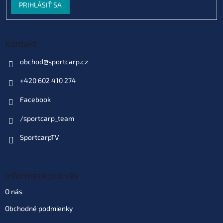
PRIHLÁSIŤ SA
Skladom
(1 ks)
| 93328
€2,64
EAN:
4040048582867
Môžeme doručiť do:
11.08.2026
Kontakt
Do košíka
obchod
@
sportcarp.cz
+420 602 410 274
Facebook
/sportcarp_team
SportcarpTV
Informace pro vás
O nás
Obchodné podmienky